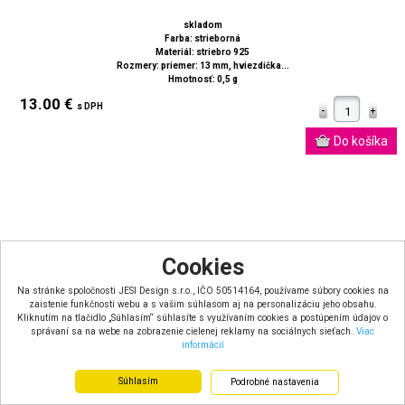
skladom
Farba: strieborná
Materiál: striebro 925
Rozmery: priemer: 13 mm, hviezdička...
Hmotnosť: 0,5 g
13.00 €
s DPH
Cookies
Na stránke spoločnosti JESI Design s.r.o., IČO 50514164, používame súbory cookies na
zaistenie funkčnosti webu a s vašim súhlasom aj na personalizáciu jeho obsahu.
Kliknutím na tlačidlo „Súhlasím“ súhlasíte s využívaním cookies a postúpením údajov o
správaní sa na webe na zobrazenie cielenej reklamy na sociálnych sieťach.
Viac
informácií
Súhlasím
Podrobné nastavenia