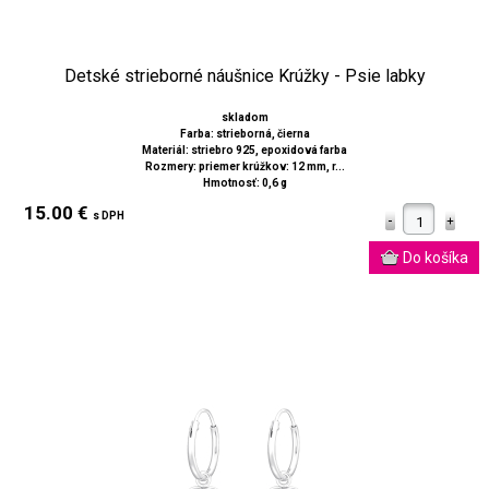
Detské strieborné náušnice Krúžky - Psie labky
skladom
Farba: strieborná, čierna
Materiál: striebro 925, epoxidová farba
Rozmery: priemer krúžkov: 12 mm, r...
Hmotnosť: 0,6 g
15.00 €
s DPH