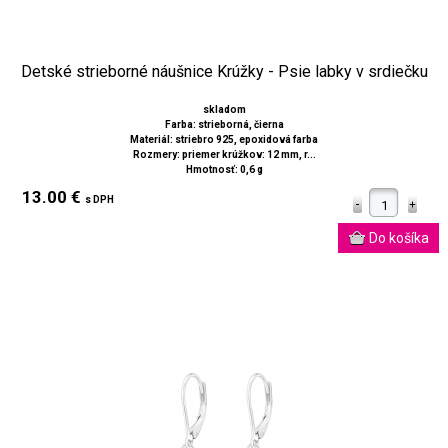
Detské strieborné náušnice Krúžky - Psie labky v srdiečku
skladom
Farba: strieborná, čierna
Materiál: striebro 925, epoxidová farba
Rozmery: priemer krúžkov: 12 mm, r...
Hmotnosť: 0,6 g
13.00 €
s DPH