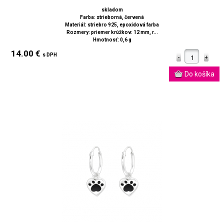
skladom
Farba: strieborná, červená
Materiál: striebro 925, epoxidová farba
Rozmery: priemer krúžkov: 12 mm, r...
Hmotnosť: 0,6 g
14.00 €
s DPH