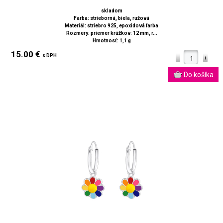
skladom
Farba: strieborná, biela, ružová
Materiál: striebro 925, epoxidová farba
Rozmery: priemer krúžkov: 12 mm, r...
Hmotnosť: 1,1 g
15.00 €
s DPH