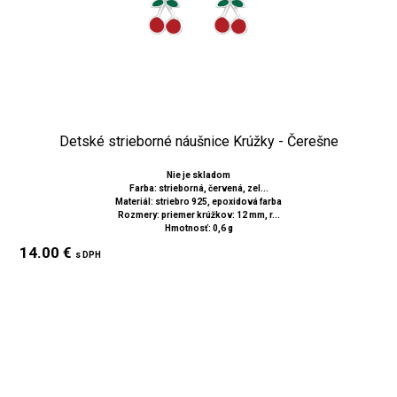
Detské strieborné náušnice Krúžky - Čerešne
Nie je skladom
Farba: strieborná, červená, zel...
Materiál: striebro 925, epoxidová farba
Rozmery: priemer krúžkov: 12 mm, r...
Hmotnosť: 0,6 g
14.00 €
s DPH