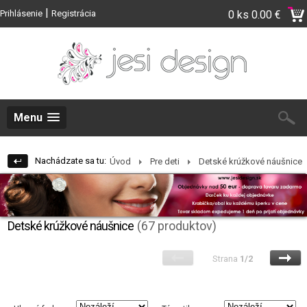
|
Prihlásenie
Registrácia
0 ks
0.00 €
Menu
Nachádzate sa tu:
Úvod
Pre deti
Detské krúžkové náušnice
Detské krúžkové náušnice
(67 produktov)
Strana
1/2