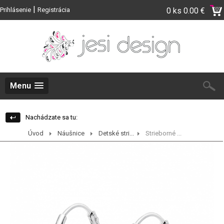
|
Prihlásenie
Registrácia
0 ks
0.00 €
Menu
Nachádzate sa tu:
Úvod
Náušnice
Detské stri...
Strieborné ...