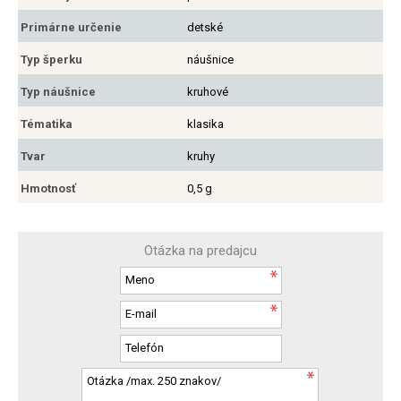
Primárne určenie
detské
Typ šperku
náušnice
Typ náušnice
kruhové
Tématika
klasika
Tvar
kruhy
Hmotnosť
0,5 g
Otázka na predajcu