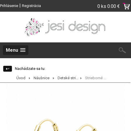
|
Prihlásenie
Registrácia
0 ks
0.00 €
Menu
Nachádzate sa tu:
Úvod
Náušnice
Detské stri...
Strieborné ...