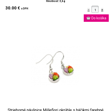
Hmotnosť: 3,6 g
30.00 €
s DPH
Strieborné náušnice Millefiori okrúhle s háčikmi farebné