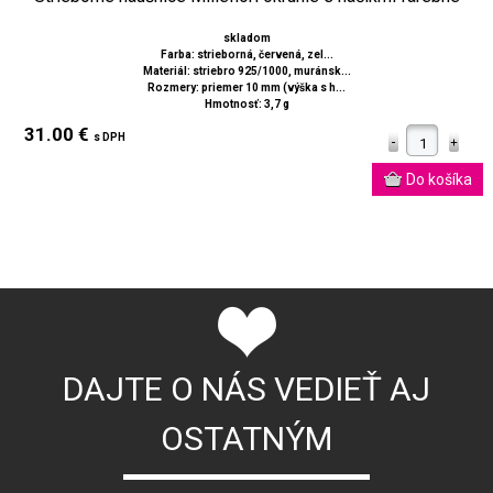
skladom
Farba: strieborná, červená, zel...
Materiál: striebro 925/1000, muránsk...
Rozmery: priemer 10 mm (výška s h...
Hmotnosť: 3,7 g
31.00 €
s DPH
DAJTE O NÁS VEDIEŤ AJ
OSTATNÝM