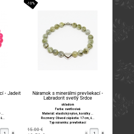
-10%
í - Jadeit
Náramok s minerálmi prevliekací -
Labradorit svetlý Srdce
skladom
Farba: svetlosivá
...
Materiál: elastický nylon, korálky ...
š...
Rozmery: Obvod zápästia: 17 cm, š...
Typ náramku: prevliekací
15.00 €