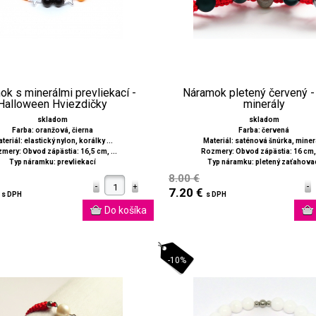
k s minerálmi prevliekací -
Náramok pletený červený -
Halloween Hviezdičky
minerály
skladom
skladom
Farba: oranžová, čierna
Farba: červená
teriál: elastický nylon, korálky ...
Materiál: saténová šnúrka, miner
mery: Obvod zápästia: 16,5 cm, ...
Rozmery: Obvod zápästia: 16 cm, 
Typ náramku: prevliekací
Typ náramku: pletený zaťahova
8.00 €
€
7.20 €
s DPH
s DPH
-10%