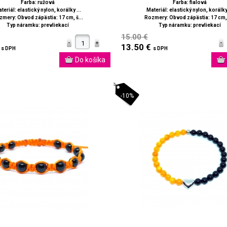
Farba: ružová
Farba: fialová
teriál: elastický nylon, korálky ...
Materiál: elastický nylon, korálky 
mery: Obvod zápästia: 17 cm, š...
Rozmery: Obvod zápästia: 17 cm, 
Typ náramku: prevliekací
Typ náramku: prevliekací
15.00 €
€
13.50 €
s DPH
s DPH
-10%