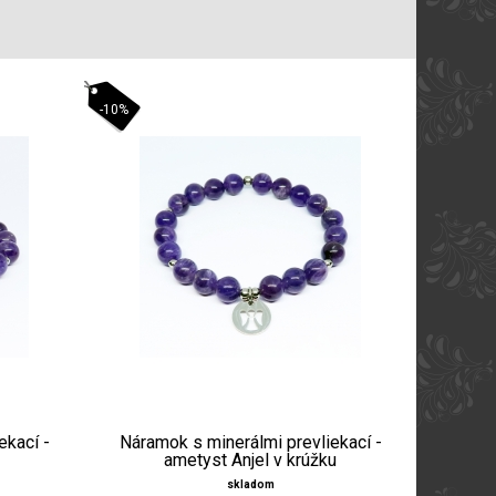
-10%
ekací -
Náramok s minerálmi prevliekací -
ametyst Anjel v krúžku
skladom