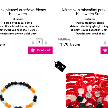
ok pletený oranžovo-čierny
Náramok s minerálmi prevli
Halloween
Halloween Srdce
skladom
skladom
Farba: oranžová, čierna
Farba: oranžová, čierna
teriál: saténová šnúrka, minerály
Materiál: elastický nylon, korálky 
mery: Obvod zápästia: 16 cm, š...
Rozmery: Obvod zápästia: 17 cm, 
yp náramku: pletený zaťahovací
Typ náramku: prevliekací
13.00 €
11.70 €
 DPH
s DPH
-10%