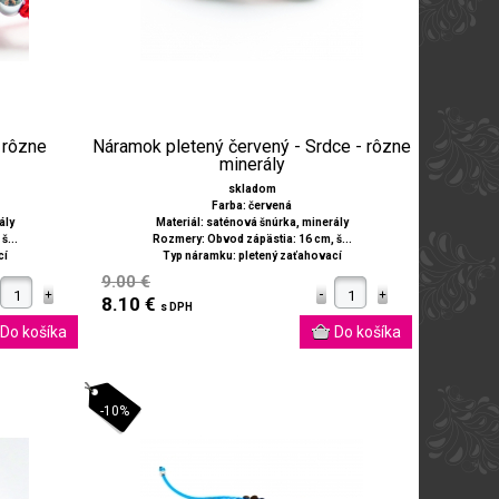
 rôzne
Náramok pletený červený - Srdce - rôzne
minerály
skladom
Farba: červená
ály
Materiál: saténová šnúrka, minerály
š...
Rozmery: Obvod zápästia: 16 cm, š...
cí
Typ náramku: pletený zaťahovací
9.00 €
8.10 €
s DPH
-10%