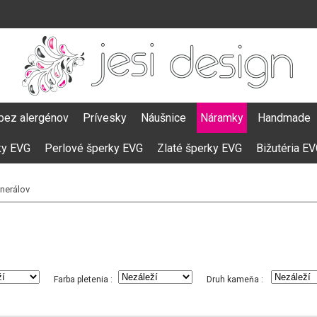
bez alergénov
Prívesky
Náušnice
Náramky
Handmade
ky EVG
Perlové šperky EVG
Zlaté šperky EVG
Bižutéria E
nerálov
Farba pletenia :
Druh kameňa :