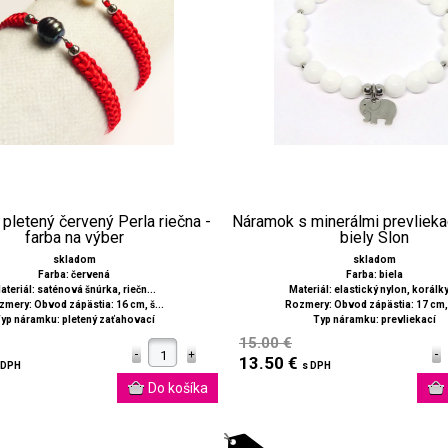
pletený červený Perla riečna -
Náramok s minerálmi prevliekac
farba na výber
biely Slon
skladom
skladom
Farba: červená
Farba: biela
ateriál: saténová šnúrka, riečn...
Materiál: elastický nylon, korálky 
mery: Obvod zápästia: 16 cm, š...
Rozmery: Obvod zápästia: 17 cm, 
yp náramku: pletený zaťahovací
Typ náramku: prevliekací
15.00 €
13.50 €
 DPH
s DPH