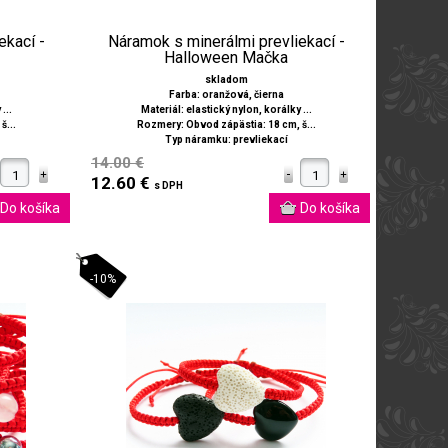
ekací -
Náramok s minerálmi prevliekací -
Halloween Mačka
skladom
Farba: oranžová, čierna
...
Materiál: elastický nylon, korálky ...
š...
Rozmery: Obvod zápästia: 18 cm, š...
Typ náramku: prevliekací
14.00 €
12.60 €
s DPH
-10%