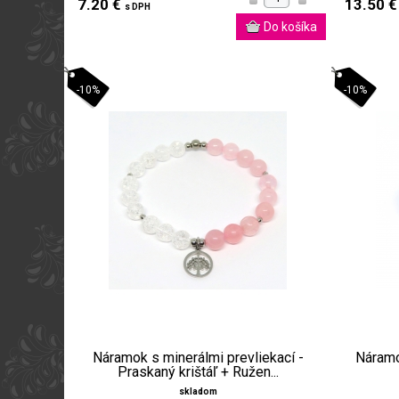
7.20 €
13.50 
s DPH
-10%
-10%
Náramok s minerálmi prevliekací -
Náramo
Praskaný krištáľ + Ružen...
skladom