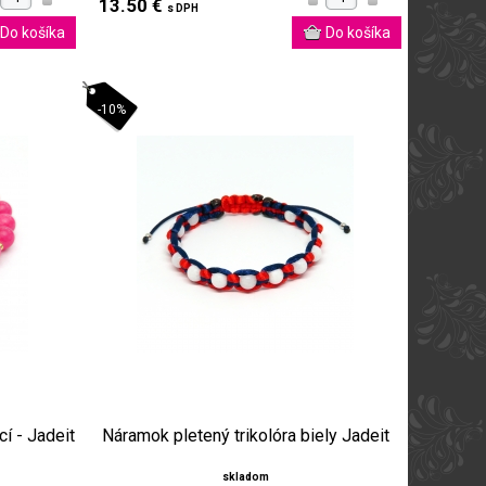
13.50 €
s DPH
-10%
í - Jadeit
Náramok pletený trikolóra biely Jadeit
skladom