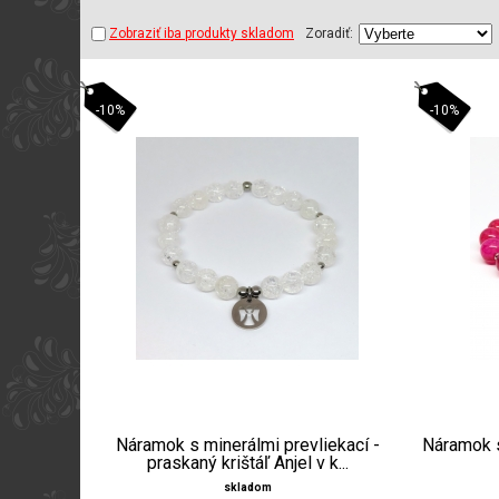
Zobraziť iba produkty skladom
Zoradiť:
-10%
-10%
Náramok s minerálmi prevliekací -
Náramok s
praskaný krištáľ Anjel v k...
skladom