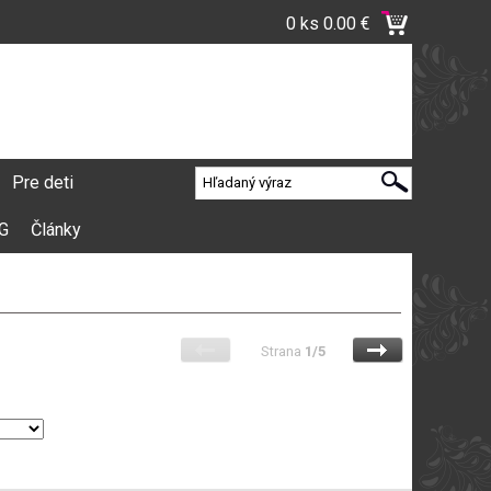
0 ks
0.00 €
Pre deti
VG
Články
Strana
1/5