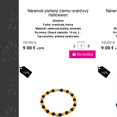
Náramok pletený čierno-oranžový
Náram
Halloween
skladom
Farba: oranžová, čierna
Materiál: saténová šnúrka, minerály
Ma
Rozmery: Obvod zápästia: 16 cm, š...
Roz
Typ náramku: pletený zaťahovací
T
10.00 €
10.00 €
9.00 €
9.00 €
s DPH
s
-10%
-10%