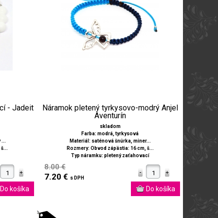
í - Jadeit
Náramok pletený tyrkysovo-modrý Anjel
Aventurín
skladom
Farba: modrá, tyrkysová
...
Materiál: saténová šnúrka, miner...
š...
Rozmery: Obvod zápästia: 16 cm, š...
Typ náramku: pletený zaťahovací
8.00 €
7.20 €
s DPH