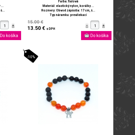
Farba: fialová
...
Materiál: elastický nylon, korálky ...
š...
Rozmery: Obvod zápästia: 17 cm, š...
Typ náramku: prevliekací
15.00 €
13.50 €
s DPH
-10%