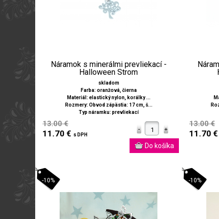
Náramok s minerálmi prevliekací -
Náramo
Halloween Strom
skladom
Farba: oranžová, čierna
Materiál: elastický nylon, korálky ...
Ma
Rozmery: Obvod zápästia: 17 cm, š...
Roz
Typ náramku: prevliekací
13.00 €
13.00 €
11.70 €
11.70 
s DPH
-10%
-10%