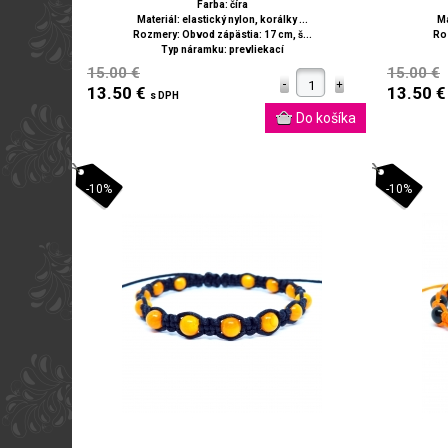
Farba: číra
Materiál: elastický nylon, korálky ...
Ma
Rozmery: Obvod zápästia: 17 cm, š...
Roz
Typ náramku: prevliekací
15.00 €
15.00 €
13.50 €
13.50 
s DPH
-10%
-10%