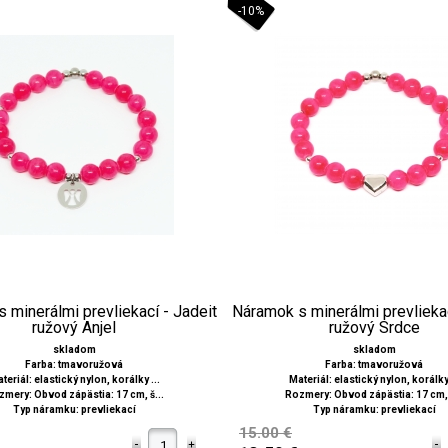
-10%
 minerálmi prevliekací - Jadeit
Náramok s minerálmi prevliekac
ružový Anjel
ružový Srdce
skladom
skladom
Farba: tmavoružová
Farba: tmavoružová
teriál: elastický nylon, korálky ...
Materiál: elastický nylon, korálky 
mery: Obvod zápästia: 17 cm, š...
Rozmery: Obvod zápästia: 17 cm, 
Typ náramku: prevliekací
Typ náramku: prevliekací
15.00 €