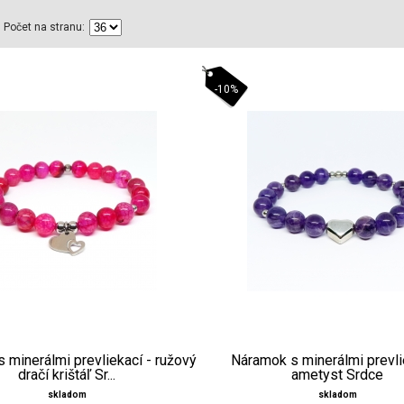
Počet na stranu:
-10%
 minerálmi prevliekací - ružový
Náramok s minerálmi prevli
dračí krištáľ Sr...
ametyst Srdce
skladom
skladom