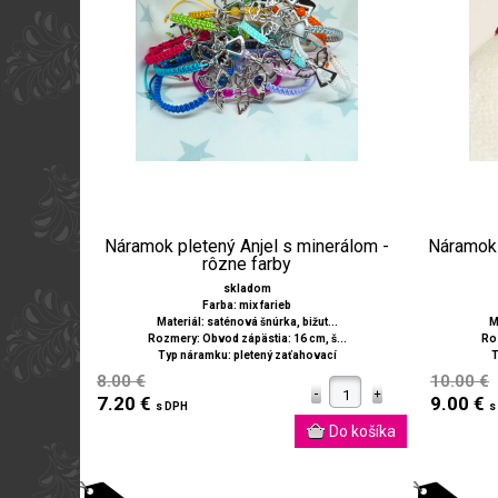
Náramok pletený Anjel s minerálom -
Náramok 
rôzne farby
skladom
Farba: mix farieb
Materiál: saténová šnúrka, bižut...
M
Rozmery: Obvod zápästia: 16 cm, š...
Roz
Typ náramku: pletený zaťahovací
T
8.00 €
10.00 €
7.20 €
9.00 €
s DPH
s