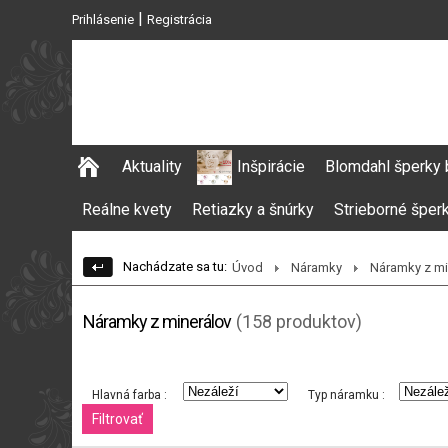
|
Prihlásenie
Registrácia
Aktuality
Inšpirácie
Blomdahl šperky 
Reálne kvety
Retiazky a šnúrky
Strieborné šper
Nachádzate sa tu:
Úvod
Náramky
Náramky z mi
Náramky z minerálov
(158 produktov)
Hlavná farba :
Typ náramku :