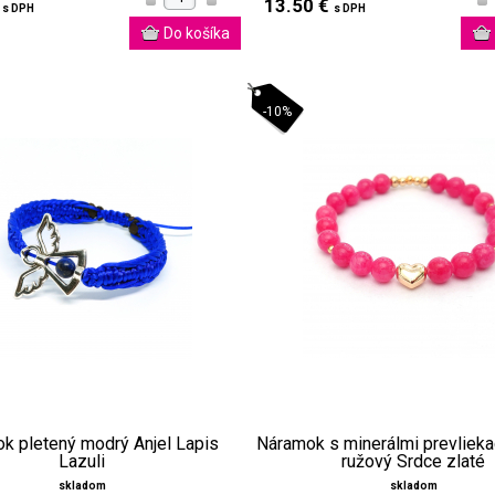
€
13.50 €
s DPH
s DPH
-10%
k pletený modrý Anjel Lapis
Náramok s minerálmi prevliekac
Lazuli
ružový Srdce zlaté
skladom
skladom