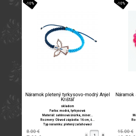
-10%
-10%
Náramok pletený tyrkysovo-modrý Anjel
Náramok s
Krištáľ
skladom
Farba: modrá, tyrkysová
Materiál: saténová šnúrka, miner...
Ma
Rozmery: Obvod zápästia: 16 cm, š...
Roz
Typ náramku: pletený zaťahovací
8.00 €
15.00 €