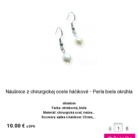
Náušnice z chirurgickej ocele háčikové - Perla biela okrúhla
skladom
Farba: strieborná, biela
Materiál: chirurgická oceľ, riečna...
Rozmery: výška s háčikom: 32 mm,...
10.00 €
s DPH