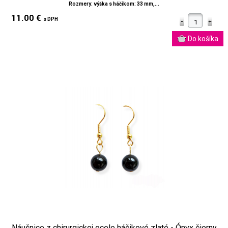
Rozmery: výška s háčikom: 33 mm,...
11.00 €
s DPH
Náušnice z chirurgickej ocele háčikové zlaté - Ónyx čierny