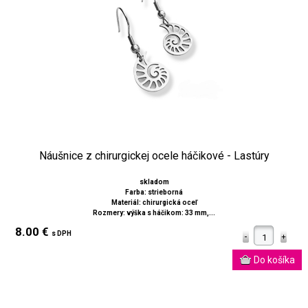
Náušnice z chirurgickej ocele háčikové - Lastúry
skladom
Farba: strieborná
Materiál: chirurgická oceľ
Rozmery: výška s háčikom: 33 mm,...
8.00 €
s DPH