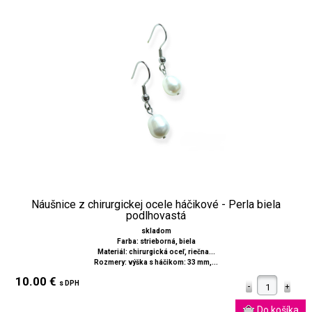
Náušnice z chirurgickej ocele háčikové - Perla biela
podlhovastá
skladom
Farba: strieborná, biela
Materiál: chirurgická oceľ, riečna...
Rozmery: výška s háčikom: 33 mm,...
10.00 €
s DPH