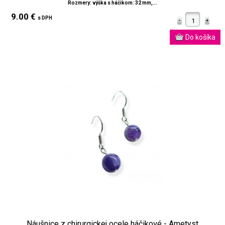
Rozmery: výška s háčikom: 32 mm,...
9.00 €
s DPH
Náušnice z chirurgickej ocele háčikové - Ametyst