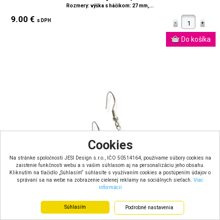
Rozmery: výška s háčikom: 27 mm,...
9.00 €
s DPH
Cookies
Na stránke spoločnosti JESI Design s.r.o., IČO 50514164, používame súbory cookies na
zaistenie funkčnosti webu a s vašim súhlasom aj na personalizáciu jeho obsahu.
Kliknutím na tlačidlo „Súhlasím“ súhlasíte s využívaním cookies a postúpením údajov o
správaní sa na webe na zobrazenie cielenej reklamy na sociálnych sieťach.
Viac
informácií
Súhlasím
Podrobné nastavenia