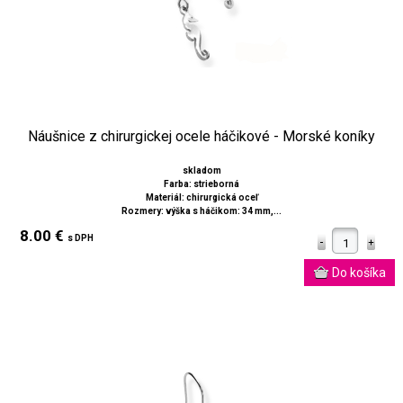
Náušnice z chirurgickej ocele háčikové - Morské koníky
skladom
Farba: strieborná
Materiál: chirurgická oceľ
Rozmery: výška s háčikom: 34 mm,...
8.00 €
s DPH