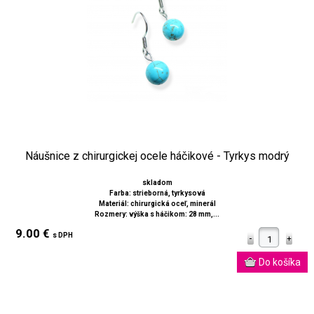
Náušnice z chirurgickej ocele háčikové - Tyrkys modrý
skladom
Farba: strieborná, tyrkysová
Materiál: chirurgická oceľ, minerál
Rozmery: výška s háčikom: 28 mm,...
9.00 €
s DPH