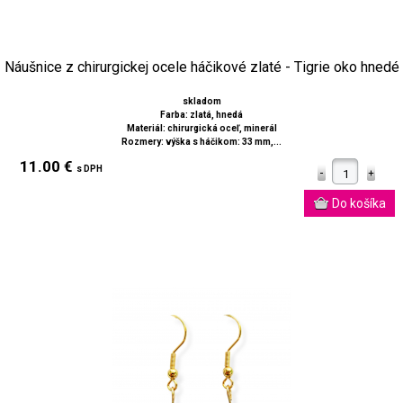
Náušnice z chirurgickej ocele háčikové zlaté - Tigrie oko hnedé
skladom
Farba: zlatá, hnedá
Materiál: chirurgická oceľ, minerál
Rozmery: výška s háčikom: 33 mm,...
11.00 €
s DPH