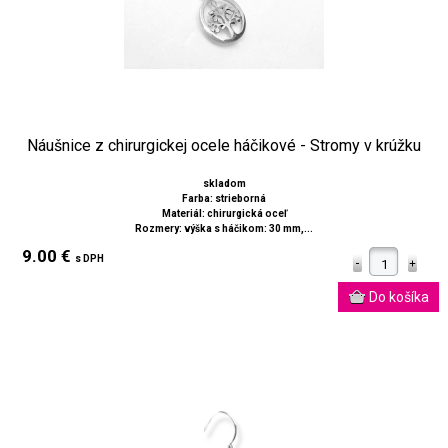
Náušnice z chirurgickej ocele háčikové - Stromy v krúžku
skladom
Farba: strieborná
Materiál: chirurgická oceľ
Rozmery: výška s háčikom: 30 mm,...
9.00 €
s DPH