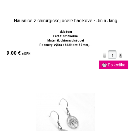
Náušnice z chirurgickej ocele háčikové - Jin a Jang
skladom
Farba: strieborná
Materiál: chirurgická oceľ
Rozmery: výška s háčikom: 37 mm,...
9.00 €
s DPH