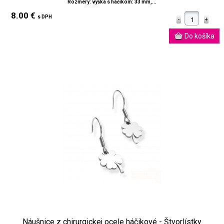
Rozmery: výška s háčikom: 33 mm,...
8.00 €
s DPH
Náušnice z chirurgickej ocele háčikové - Štvorlístky