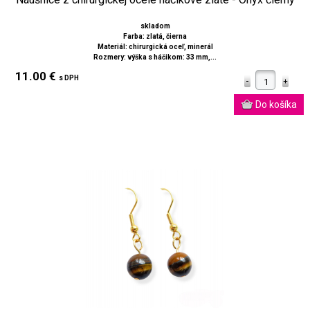
skladom
Farba: zlatá, čierna
Materiál: chirurgická oceľ, minerál
Rozmery: výška s háčikom: 33 mm,...
11.00 €
s DPH