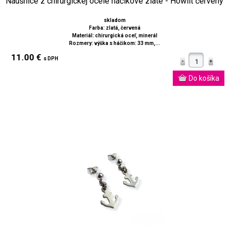
Náušnice z chirurgickej ocele háčikové zlaté - Howlit červený
skladom
Farba: zlatá, červená
Materiál: chirurgická oceľ, minerál
Rozmery: výška s háčikom: 33 mm,...
11.00 €
s DPH