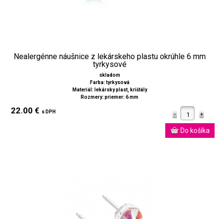
Nealergénne náušnice z lekárskeho plastu okrúhle 6 mm
tyrkysové
skladom
Farba: tyrkysová
Materiál: lekársky plast, krištály
Rozmery: priemer: 6 mm
22.00 €
s DPH