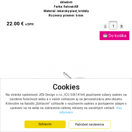
skladom
Farba: fialová AB
Materiál: lekársky plast, krištály
Rozmery: priemer: 6 mm
22.00 €
s DPH
Cookies
Na stránke spoločnosti JESI Design s.r.o., IČO 50514164, používame súbory cookies na
zaistenie funkčnosti webu a s vašim súhlasom aj na personalizáciu jeho obsahu.
Kliknutím na tlačidlo „Súhlasím“ súhlasíte s využívaním cookies a postúpením údajov o
správaní sa na webe na zobrazenie cielenej reklamy na sociálnych sieťach.
Viac
informácií
Súhlasím
Podrobné nastavenia