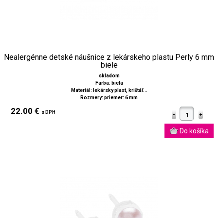
Nealergénne detské náušnice z lekárskeho plastu Perly 6 mm
biele
skladom
Farba: biela
Materiál: lekársky plast, krištáľ...
Rozmery: priemer: 6 mm
22.00 €
s DPH