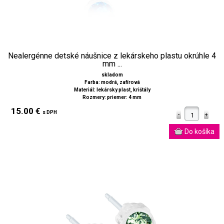
Nealergénne detské náušnice z lekárskeho plastu okrúhle 4
mm ...
skladom
Farba: modrá, zafírová
Materiál: lekársky plast, krištály
Rozmery: priemer: 4 mm
15.00 €
s DPH