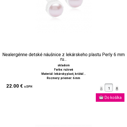
Nealergénne detské náušnice z lekárskeho plastu Perly 6 mm
ru...
skladom
Farba: ružová
Materiál: lekársky plast, krištáľ...
Rozmery: priemer: 6 mm
22.00 €
s DPH