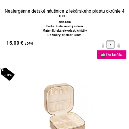
Nealergénne detské náušnice z lekárskeho plastu okrúhle 4
mm ...
skladom
Farba: biela, modrý zirkón
Materiál: lekársky plast, krištály
Rozmery: priemer: 4 mm
15.00 €
s DPH
-10%