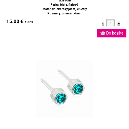
skladom
Farba: biela, fialová
Materiál: lekársky plast, krištály
Rozmery: priemer: 4 mm
15.00 €
s DPH