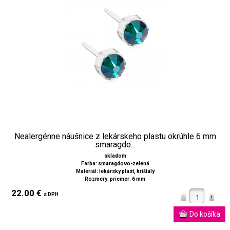
Nealergénne náušnice z lekárskeho plastu okrúhle 6 mm
smaragdo...
skladom
Farba: smaragdovo-zelená
Materiál: lekársky plast, krištály
Rozmery: priemer: 6 mm
22.00 €
s DPH