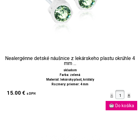
Nealergénne detské náušnice z lekárskeho plastu okrúhle 4
mm ...
skladom
Farba: zelená
Materiál: lekársky plast, krištály
Rozmery: priemer: 4 mm
15.00 €
s DPH