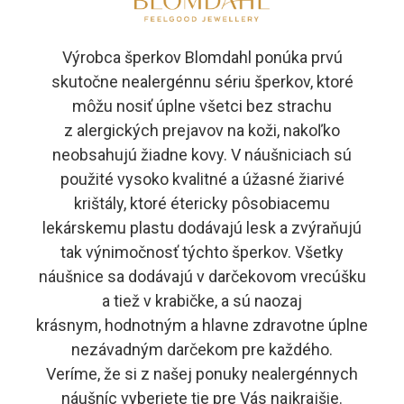
Výrobca šperkov Blomdahl ponúka prvú
skutočne nealergénnu sériu šperkov, ktoré
môžu nosiť úplne všetci bez strachu
z alergických prejavov na koži, nakoľko
neobsahujú žiadne kovy. V náušniciach sú
použité vysoko kvalitné a úžasné žiarivé
krištály, ktoré étericky pôsobiacemu
lekárskemu plastu dodávajú lesk a zvýraňujú
tak výnimočnosť týchto šperkov. Všetky
náušnice sa dodávajú v darčekovom vrecúšku
a tiež v krabičke, a sú naozaj
krásnym, hodnotným a hlavne zdravotne úplne
nezávadným darčekom pre každého.
Veríme, že si z našej ponuky nealergénnych
náušníc vyberiete tie pre Vás najkrajšie.