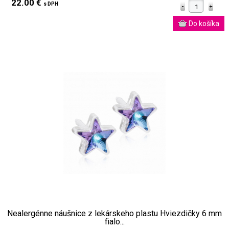
22.00 €
s DPH
Nealergénne náušnice z lekárskeho plastu Hviezdičky 6 mm
fialo...