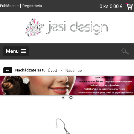
|
Prihlásenie
Registrácia
0 ks
0.00 €
Menu
Nachádzate sa tu:
Úvod
Náušnice