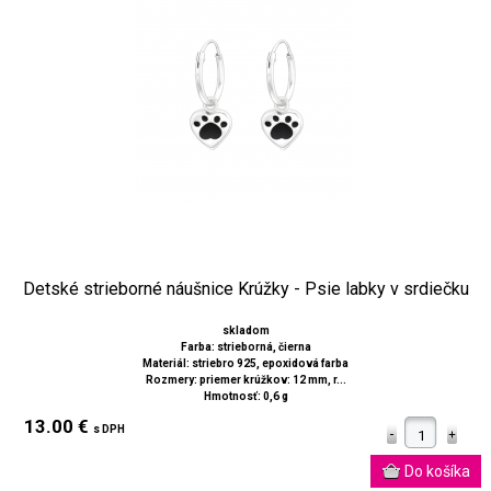
Detské strieborné náušnice Krúžky - Psie labky v srdiečku
skladom
Farba: strieborná, čierna
Materiál: striebro 925, epoxidová farba
Rozmery: priemer krúžkov: 12 mm, r...
Hmotnosť: 0,6 g
13.00 €
s DPH