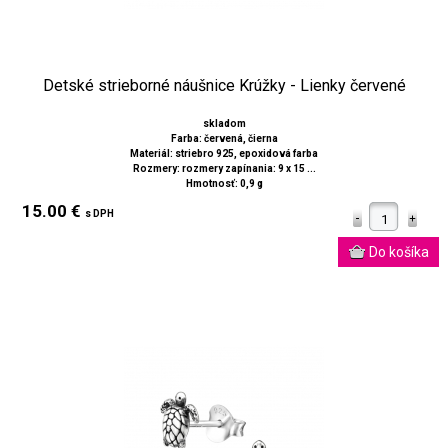
Detské strieborné náušnice Krúžky - Lienky červené
skladom
Farba: červená, čierna
Materiál: striebro 925, epoxidová farba
Rozmery: rozmery zapínania: 9 x 15 ...
Hmotnosť: 0,9 g
15.00 €
s DPH