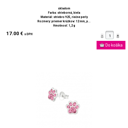
skladom
Farba: strieborná, biela
Materiál: striebro 925, riečne perly
Rozmery: priemer krúžkov: 12 mm, p...
Hmotnosť: 1,2 g
17.00 €
s DPH