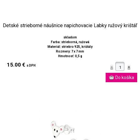
Detské strieborné náušnice napichovacie Labky ružový krištáľ
skladom
Farba: strieborná, ružová
Materiál: striebro 925, krištály
Rozmery: 7 x 7 mm
Hmotnosť: 0,5 g
15.00 €
s DPH