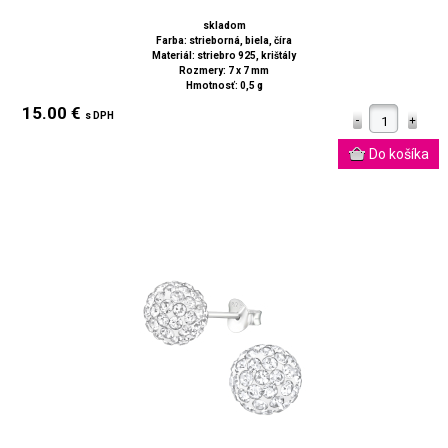
skladom
Farba: strieborná, biela, číra
Materiál: striebro 925, krištály
Rozmery: 7 x 7 mm
Hmotnosť: 0,5 g
15.00 €
s DPH