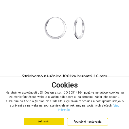
Strieborné náušnice Krúžky hranaté 16 mm
Cookies
skladom
Farba: strieborná
Na stránke spoločnosti JESI Design s.r.o., IČO 50514164, používame súbory cookies na
Materiál: striebro 925
zaistenie funkčnosti webu a s vašim súhlasom aj na personalizáciu jeho obsahu.
Rozmery: priemer: 16 mm
Kliknutím na tlačidlo „Súhlasím“ súhlasíte s využívaním cookies a postúpením údajov o
Hmotnosť: 1,1 g
správaní sa na webe na zobrazenie cielenej reklamy na sociálnych sieťach.
Viac
informácií
17.00 €
s DPH
Súhlasím
Podrobné nastavenia