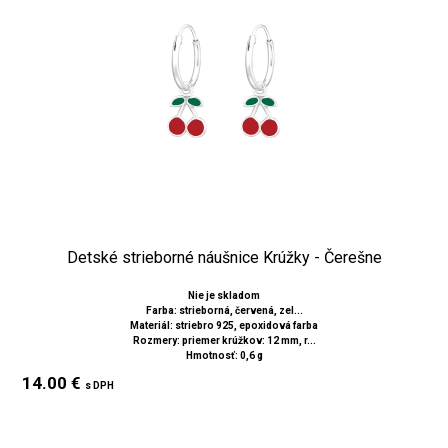
Detské strieborné náušnice Krúžky - Čerešne
Nie je skladom
Farba: strieborná, červená, zel...
Materiál: striebro 925, epoxidová farba
Rozmery: priemer krúžkov: 12 mm, r...
Hmotnosť: 0,6 g
14.00 €
s DPH