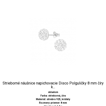
Strieborné náušnice napichovacie Disco Polguličky 8 mm číry
k...
skladom
Farba: strieborná, číra
Materiál: striebro 925, krištály
Rozmery: priemer: 8 mm