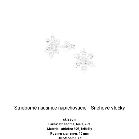
Strieborné náušnice napichovacie - Snehové vločky
skladom
Farba: strieborná, biela, číra
Materiál: striebro 925, krištály
Rozmery: priemer: 10 mm
Hmotnosť: 0,7 g