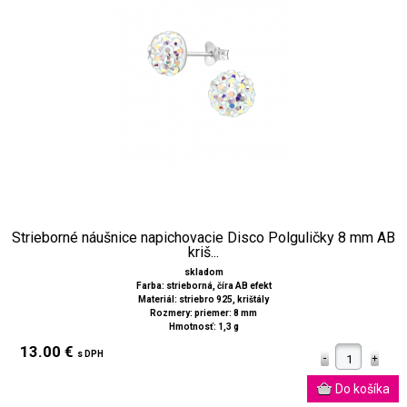
Strieborné náušnice napichovacie Disco Polguličky 8 mm AB
kriš...
skladom
Farba: strieborná, číra AB efekt
Materiál: striebro 925, krištály
Rozmery: priemer: 8 mm
Hmotnosť: 1,3 g
13.00 €
s DPH