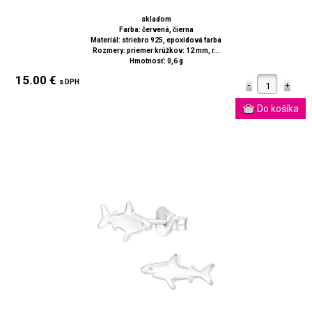
skladom
Farba: červená, čierna
Materiál: striebro 925, epoxidová farba
Rozmery: priemer krúžkov: 12 mm, r...
Hmotnosť: 0,6 g
15.00 €
s DPH