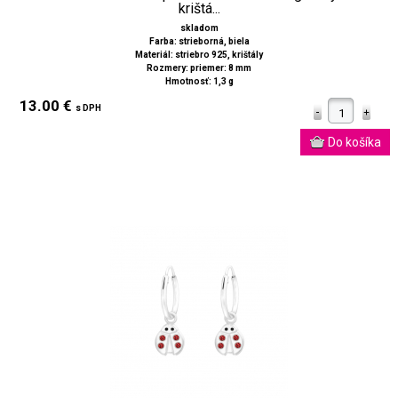
krištá...
skladom
Farba: strieborná, biela
Materiál: striebro 925, krištály
Rozmery: priemer: 8 mm
Hmotnosť: 1,3 g
13.00 €
s DPH