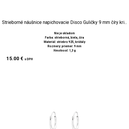
Strieborné náušnice napichovacie Disco Guličky 9 mm číry kri...
Nie je skladom
Farba: strieborná, biela, číra
Materiál: striebro 925, krištály
Rozmery: priemer: 9 mm
Hmotnosť: 1,3 g
15.00 €
s DPH