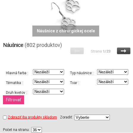
Náušnice z chirurgickej ocele
Náušnice
(802 produktov)
Strana
1/23
Hlavná farba :
Typ náušnice :
Tématika :
Tvar :
Druh kvetov :
Zobraziť iba produkty skladom
Zoradiť:
Počet na stranu: