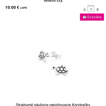
Hmotnosť: 0,6 g
10.00 €
s DPH
Strieborné náušnice napichovacie Korytnačky