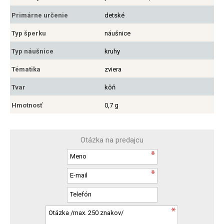
Primárne určenie
detské
Typ šperku
náušnice
Typ náušnice
kruhy
Tématika
zviera
Tvar
kôň
Hmotnosť
0,7 g
Otázka na predajcu