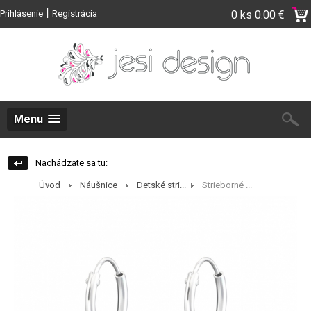
|
Prihlásenie
Registrácia
0 ks
0.00 €
Menu
Nachádzate sa tu:
Úvod
Náušnice
Detské stri...
Strieborné ...