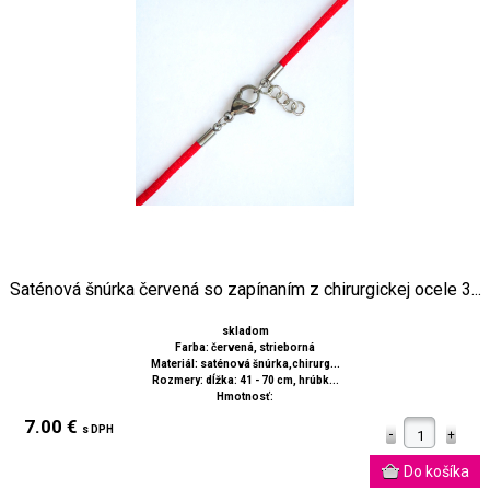
Saténová šnúrka červená so zapínaním z chirurgickej ocele 3...
skladom
Farba: červená, strieborná
Materiál: saténová šnúrka,chirurg...
Rozmery: dĺžka: 41 - 70 cm, hrúbk...
Hmotnosť:
7.00 €
s DPH