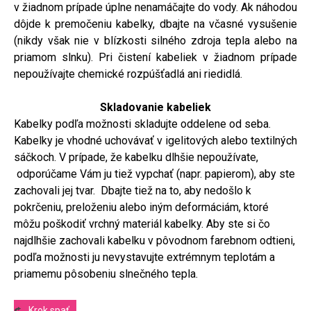
v žiadnom prípade úplne nenamáčajte do vody. Ak náhodou
dôjde k premočeniu kabelky, dbajte na včasné vysušenie
(nikdy však nie v blízkosti silného zdroja tepla alebo na
priamom slnku). Pri čistení kabeliek v žiadnom prípade
nepoužívajte chemické rozpúšťadlá ani riedidlá.
Skladovanie kabeliek
Kabelky podľa možnosti skladujte oddelene od seba.
Kabelky je vhodné uchovávať v igelitových alebo textilných
sáčkoch. V prípade, že kabelku dlhšie nepoužívate,
odporúčame Vám ju tiež vypchať (napr. papierom), aby ste
zachovali jej tvar. Dbajte tiež na to, aby nedošlo k
pokrčeniu, preloženiu alebo iným deformáciám, ktoré
môžu poškodiť vrchný materiál kabelky. Aby ste si čo
najdlhšie zachovali kabelku v pôvodnom farebnom odtieni,
podľa možnosti ju nevystavujte extrémnym teplotám a
priamemu pôsobeniu slnečného tepla.
Krok spať