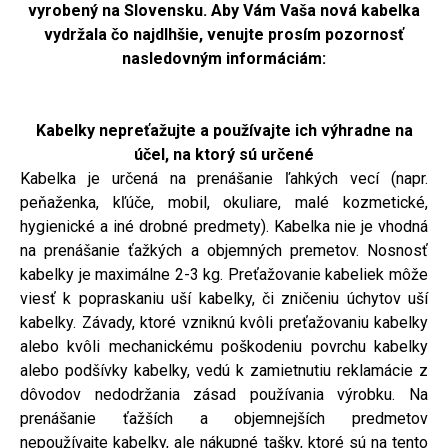
vyrobený na Slovensku. Aby Vám Vaša nová kabelka
vydržala čo najdlhšie, venujte prosím pozornosť
nasledovným informáciám:
Kabelky nepreťažujte a používajte ich výhradne na
účel, na ktorý sú určené
Kabelka je určená na prenášanie ľahkých vecí (napr.
peňaženka, kľúče, mobil, okuliare, malé kozmetické,
hygienické a iné drobné predmety). Kabelka nie je vhodná
na prenášanie ťažkých a objemných premetov. Nosnosť
kabelky je maximálne 2-3 kg. Preťažovanie kabeliek môže
viesť k popraskaniu uší kabelky, či zničeniu úchytov uší
kabelky. Závady, ktoré vzniknú kvôli preťažovaniu kabelky
alebo kvôli mechanickému poškodeniu povrchu kabelky
alebo podšívky kabelky, vedú k zamietnutiu reklamácie z
dôvodov nedodržania zásad používania výrobku. Na
prenášanie ťažších a objemnejších predmetov
nepoužívajte kabelky, ale nákupné tašky, ktoré sú na tento