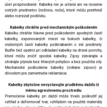
účel prispôsobené. Kabelka nie je určená ani na nosenie
ostrých predmetov (nožnice, nože), ktoré môžu pretrhnúť
alebo rozrezať podšívku.
Kabelky chráňte pred mechanickým poškodením
Kabelku chráňte hlavne pred poškodením spodných častí
kabelky, exponovaných miest na bokoch kabelky, či
vnútorných častí kabelky poškriabaním o iné predmety.
Buďte tiež opatrní pri odkladaní kabelky na drsné povrchy,
ktoré môžu zničiť spodok kabelky. Zipsy zatvárajte a
otvárajte plynule bez trhavých pohybov a bez použitia sily.
Mechanické poškodenie kabelky (vrátane zipsov) je
dôvodom pre zamietnutie reklamácie.
Kabelky zbytočne nevystavujte prudkému dažďu či
inému agresívnemu prostrediu
Premočenie kabelky pri daždi môže trvalo poškodiť jej
vzhľad a deformovať tvar, vzhľadom na použité materiály