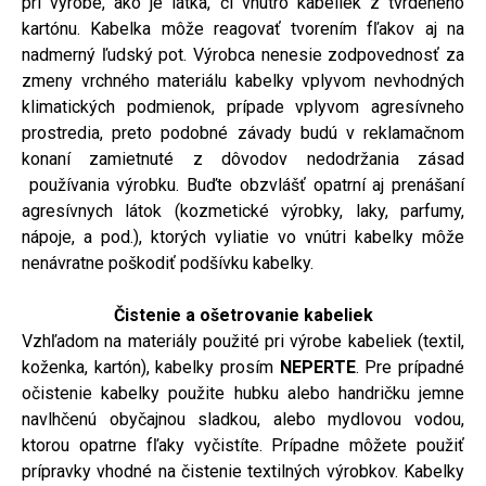
pri výrobe, ako je látka, či vnútro kabeliek z tvrdeného
kartónu. Kabelka môže reagovať tvorením fľakov aj na
nadmerný ľudský pot. Výrobca nenesie zodpovednosť za
zmeny vrchného materiálu kabelky vplyvom nevhodných
klimatických podmienok, prípade vplyvom agresívneho
prostredia, preto podobné závady budú v reklamačnom
konaní zamietnuté z dôvodov nedodržania zásad
používania výrobku. Buďte obzvlášť opatrní aj prenášaní
agresívnych látok (kozmetické výrobky, laky, parfumy,
nápoje, a pod.), ktorých vyliatie vo vnútri kabelky môže
nenávratne poškodiť podšívku kabelky.
Čistenie a ošetrovanie kabeliek
Vzhľadom na materiály použité pri výrobe kabeliek (textil,
koženka, kartón), kabelky prosím
NEPERTE
. Pre prípadné
očistenie kabelky použite hubku alebo handričku jemne
navlhčenú obyčajnou sladkou, alebo mydlovou vodou,
ktorou opatrne fľaky vyčistíte. Prípadne môžete použiť
prípravky vhodné na čistenie textilných výrobkov. Kabelky