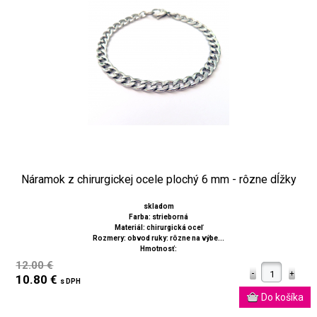
Náramok z chirurgickej ocele plochý 6 mm - rôzne dĺžky
skladom
Farba: strieborná
Materiál: chirurgická oceľ
Rozmery: obvod ruky: rôzne na výbe...
Hmotnosť:
12.00 €
10.80 €
s DPH