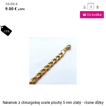
10.00 €
9.00 €
s DPH
-10%
Náramok z chirurgickej ocele plochý 5 mm zlatý - rôzne dĺžky