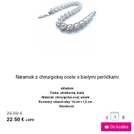
Náramok z chirurgickej ocele s bielymi perličkami
skladom
Farba: strieborná, biela
Materiál: chirurgická oceľ, umelé ...
Rozmery: obvod ruky: 16 cm + 1,5 cm ...
Hmotnosť:
25.00 €
22.50 €
s DPH