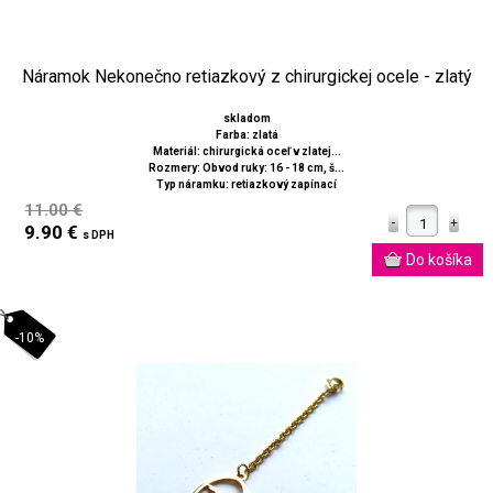
Náramok Nekonečno retiazkový z chirurgickej ocele - zlatý
skladom
Farba: zlatá
Materiál: chirurgická oceľ v zlatej...
Rozmery: Obvod ruky: 16 - 18 cm, š...
Typ náramku: retiazkový zapínací
11.00 €
9.90 €
s DPH
-10%