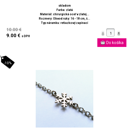
skladom
Farba: zlatá
Materiál: chirurgická oceľ v zlatej...
Rozmery: Obvod ruky: 16 - 18 cm, š...
Typ náramku: retiazkový zapínací
10.00 €
9.00 €
s DPH
-10%