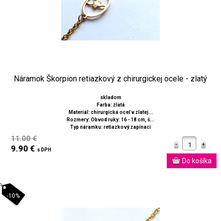
Náramok Škorpion retiazkový z chirurgickej ocele - zlatý
skladom
Farba: zlatá
Materiál: chirurgická oceľ v zlatej...
Rozmery: Obvod ruky: 16 - 18 cm, š...
Typ náramku: retiazkový zapínací
11.00 €
9.90 €
s DPH
-10%