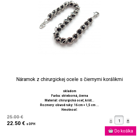
Náramok z chirurgickej ocele s čiernymi korálikmi
skladom
Farba: strieborná, čierna
Materiál: chirurgická oceľ, krišt...
Rozmery: obvod ruky: 16 cm + 1,5 cm ...
Hmotnosť:
25.00 €
22.50 €
s DPH