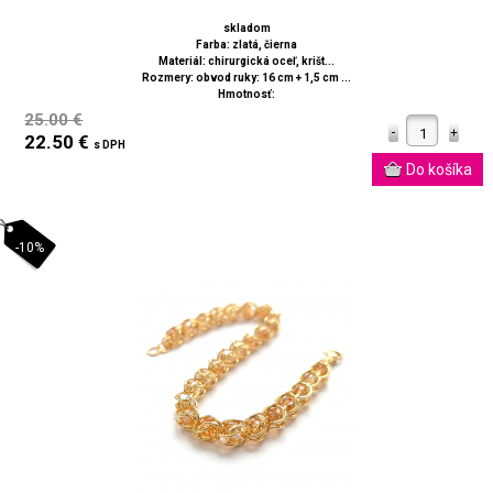
skladom
Farba: zlatá, čierna
Materiál: chirurgická oceľ, krišt...
Rozmery: obvod ruky: 16 cm + 1,5 cm ...
Hmotnosť:
25.00 €
22.50 €
s DPH
-10%