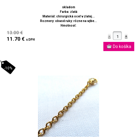
skladom
Farba: zlatá
Materiál: chirurgická oceľ v zlatej...
Rozmery: obvod ruky: rôzne na výbe...
Hmotnosť:
13.00 €
11.70 €
s DPH
-10%