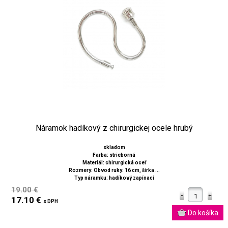
Náramok hadíkový z chirurgickej ocele hrubý
skladom
Farba: strieborná
Materiál: chirurgická oceľ
Rozmery: Obvod ruky: 16 cm, šírka ...
Typ náramku: hadíkový zapínací
19.00 €
17.10 €
s DPH