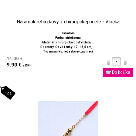
Náramok retiazkový z chirurgickej ocele - Vločka
skladom
Farba: strieborná
Materiál: chirurgická oceľ v zlatej...
Rozmery: Obvod ruky: 17 - 18,5 cm, ...
Typ náramku: retiazkový zapínací
11.00 €
9.90 €
s DPH
-10%