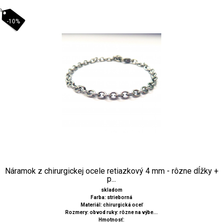
-10%
Náramok z chirurgickej ocele retiazkový 4 mm - rôzne dĺžky +
p...
skladom
Farba: strieborná
Materiál: chirurgická oceľ
Rozmery: obvod ruky: rôzne na výbe...
Hmotnosť: