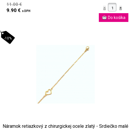
11.00 €
9.90 €
s DPH
-10%
Náramok retiazkový z chirurgickej ocele zlatý - Srdiečko malé