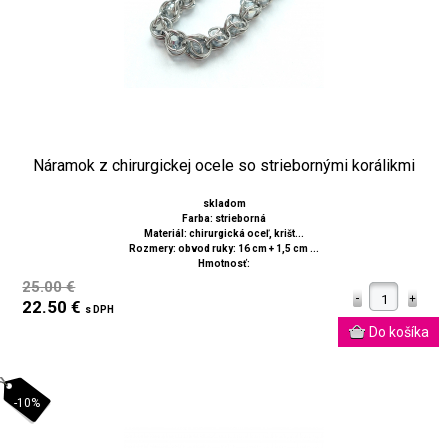
Náramok z chirurgickej ocele so striebornými korálikmi
skladom
Farba: strieborná
Materiál: chirurgická oceľ, krišt...
Rozmery: obvod ruky: 16 cm + 1,5 cm ...
Hmotnosť:
25.00 €
22.50 €
s DPH
-10%