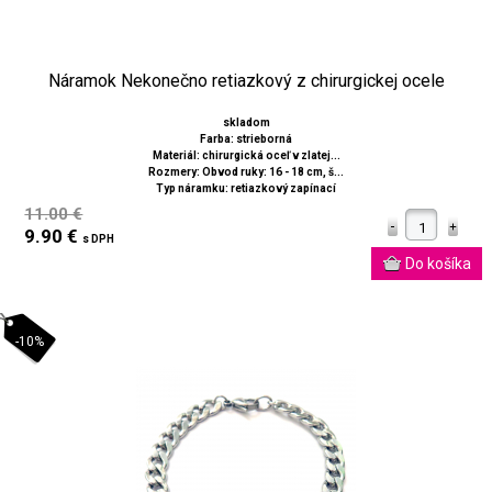
Náramok Nekonečno retiazkový z chirurgickej ocele
skladom
Farba: strieborná
Materiál: chirurgická oceľ v zlatej...
Rozmery: Obvod ruky: 16 - 18 cm, š...
Typ náramku: retiazkový zapínací
11.00 €
9.90 €
s DPH
-10%