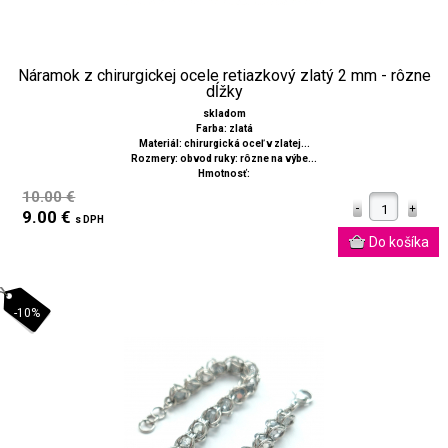
Náramok z chirurgickej ocele retiazkový zlatý 2 mm - rôzne
dĺžky
skladom
Farba: zlatá
Materiál: chirurgická oceľ v zlatej...
Rozmery: obvod ruky: rôzne na výbe...
Hmotnosť:
10.00 €
9.00 €
s DPH
-10%