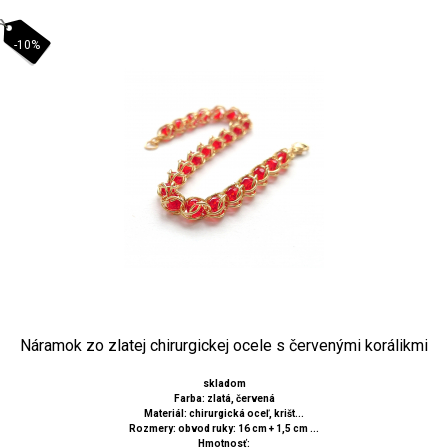
-10%
Náramok zo zlatej chirurgickej ocele s červenými korálikmi
skladom
Farba: zlatá, červená
Materiál: chirurgická oceľ, krišt...
Rozmery: obvod ruky: 16 cm + 1,5 cm ...
Hmotnosť: