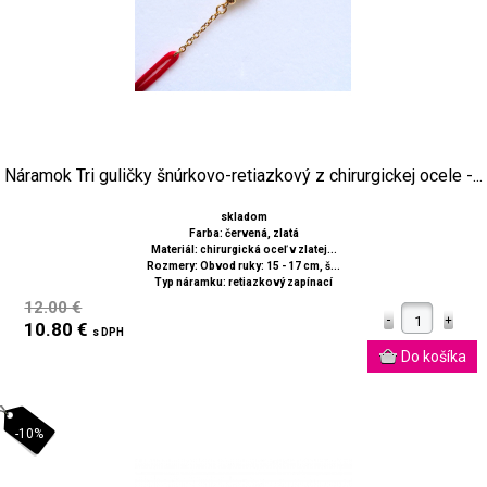
Náramok Tri guličky šnúrkovo-retiazkový z chirurgickej ocele -...
skladom
Farba: červená, zlatá
Materiál: chirurgická oceľ v zlatej...
Rozmery: Obvod ruky: 15 - 17 cm, š...
Typ náramku: retiazkový zapínací
12.00 €
10.80 €
s DPH
-10%