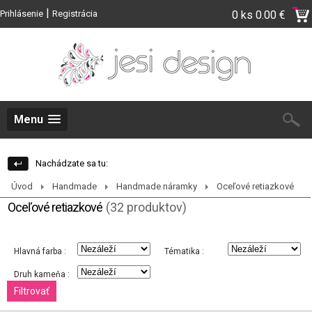
|
Prihlásenie
Registrácia
0 ks
0.00 €
Menu
Nachádzate sa tu:
Úvod
Handmade
Handmade náramky
Oceľové retiazkové
Oceľové retiazkové
(32 produktov)
Hlavná farba :
Tématika :
Druh kameňa :