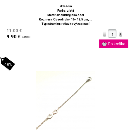
skladom
Farba: zlatá
Materiál: chirurgická oceľ
Rozmery: Obvod ruky: 16 - 18,5 cm, ...
Typ náramku: retiazkový zapínací
11.00 €
9.90 €
s DPH
-10%