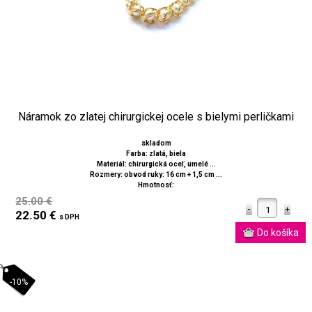
Náramok zo zlatej chirurgickej ocele s bielymi perličkami
skladom
Farba: zlatá, biela
Materiál: chirurgická oceľ, umelé ...
Rozmery: obvod ruky: 16 cm + 1,5 cm ...
Hmotnosť:
25.00 €
22.50 €
s DPH
-10%