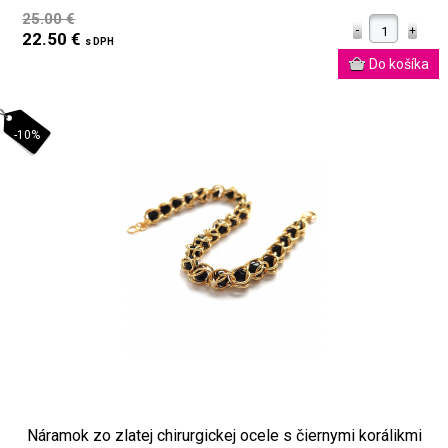
25.00 €
22.50 €
s DPH
-10%
Náramok zo zlatej chirurgickej ocele s čiernymi korálikmi