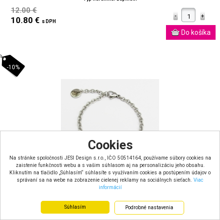
12.00 €
10.80 €
s DPH
-10%
Cookies
Na stránke spoločnosti JESI Design s.r.o., IČO 50514164, používame súbory cookies na
zaistenie funkčnosti webu a s vašim súhlasom aj na personalizáciu jeho obsahu.
Kliknutím na tlačidlo „Súhlasím“ súhlasíte s využívaním cookies a postúpením údajov o
správaní sa na webe na zobrazenie cielenej reklamy na sociálnych sieťach.
Viac
informácií
Súhlasím
Podrobné nastavenia
Náramok nerez retiazkový Srdiečka s červeným krištáľom