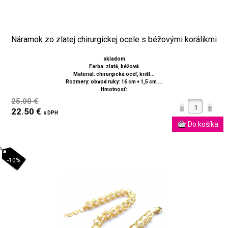
Náramok zo zlatej chirurgickej ocele s béžovými korálikmi
skladom
Farba: zlatá, béžová
Materiál: chirurgická oceľ, krišt...
Rozmery: obvod ruky: 16 cm + 1,5 cm ...
Hmotnosť:
25.00 €
22.50 €
s DPH
-10%