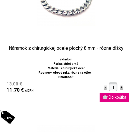
Náramok z chirurgickej ocele plochý 8 mm - rôzne dĺžky
skladom
Farba: strieborná
Materiál: chirurgická oceľ
Rozmery: obvod ruky: rôzne na výbe...
Hmotnosť:
13.00 €
11.70 €
s DPH
-10%