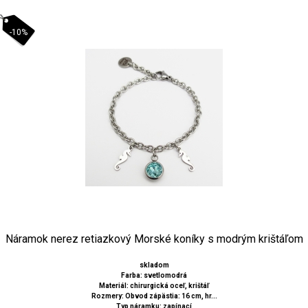
-10%
Náramok nerez retiazkový Morské koníky s modrým krištáľom
skladom
Farba: svetlomodrá
Materiál: chirurgická oceľ, krištáľ
Rozmery: Obvod zápästia: 16 cm, hr...
Typ náramku: zapínací