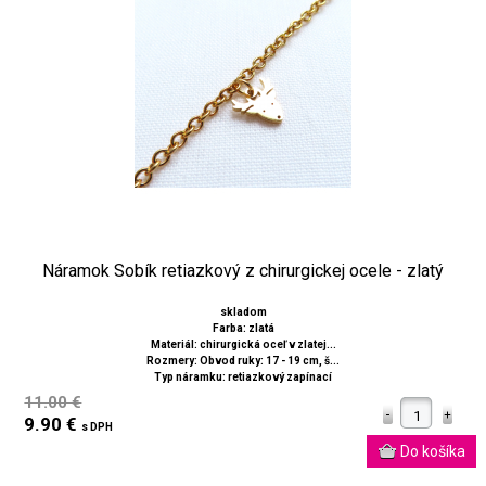
Náramok Sobík retiazkový z chirurgickej ocele - zlatý
skladom
Farba: zlatá
Materiál: chirurgická oceľ v zlatej...
Rozmery: Obvod ruky: 17 - 19 cm, š...
Typ náramku: retiazkový zapínací
11.00 €
9.90 €
s DPH