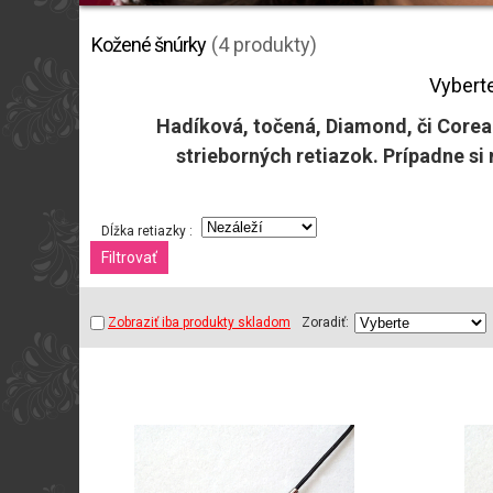
Kožené šnúrky
(4 produkty)
Vyberte
Hadíková, točená, Diamond, či Corean
strieborných retiazok. Prípadne si
Dĺžka retiazky :
Zobraziť iba produkty skladom
Zoradiť: