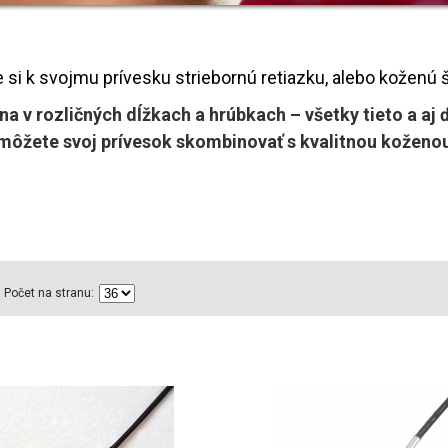
 si k svojmu prívesku striebornú retiazku, alebo koženú š
a v rozličných dĺžkach a hrúbkach – všetky tieto a aj ď
 môžete svoj prívesok skombinovať s kvalitnou koženo
Počet na stranu: