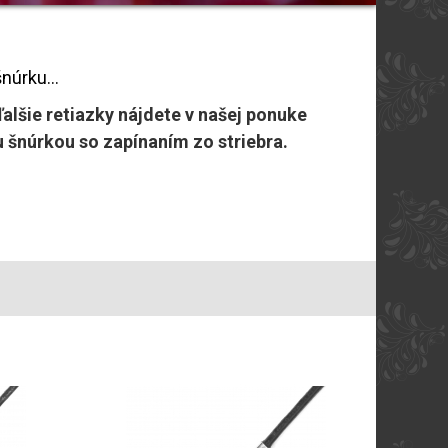
núrku...
alšie retiazky nájdete v našej ponuke
u šnúrkou so zapínaním zo striebra.