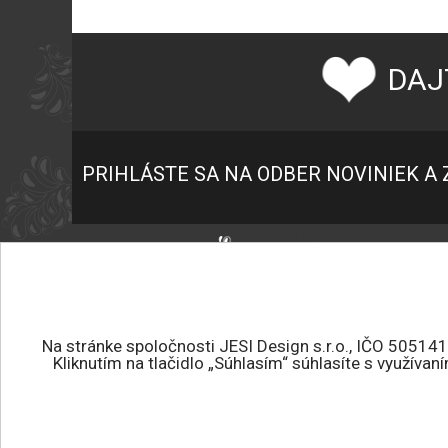
DAJ
PRIHLÁSTE SA NA ODBER NOVINIEK A 
P
K
+421 945 459 682
O
jesidesign@jesidesign.sk
O
Na stránke spoločnosti JESI Design s.r.o., IČO 50514
Kliknutím na tlačidlo „Súhlasím“ súhlasíte s využíva
P
Všetky práva vyhradené.
O
JESI DESIGN © 2026
E
Tvorba eshopu
:
ROYAL MEDIA s.r.o.