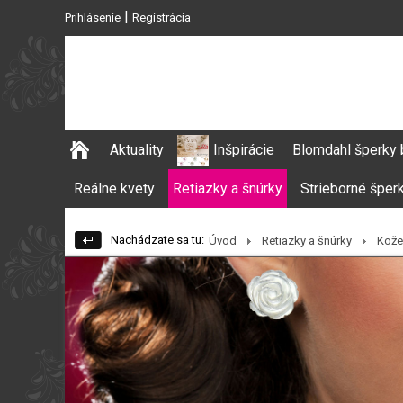
|
Prihlásenie
Registrácia
Aktuality
Inšpirácie
Blomdahl šperky 
Reálne kvety
Retiazky a šnúrky
Strieborné šper
Nachádzate sa tu:
Úvod
Retiazky a šnúrky
Kože