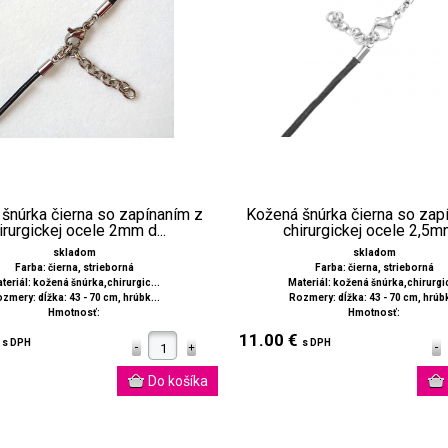
šnúrka čierna so zapínaním z
Kožená šnúrka čierna so zap
irurgickej ocele 2mm d...
chirurgickej ocele 2,5mm
skladom
skladom
Farba: čierna, strieborná
Farba: čierna, strieborná
teriál: kožená šnúrka,chirurgic...
Materiál: kožená šnúrka,chirurgic
zmery: dĺžka: 43 - 70 cm, hrúbk...
Rozmery: dĺžka: 43 - 70 cm, hrúbk
Hmotnosť:
Hmotnosť:
€
11.00 €
s DPH
s DPH