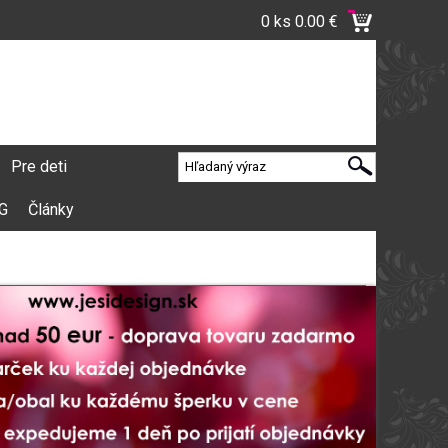
0 ks
0.00 €
Pre deti
VG
Články