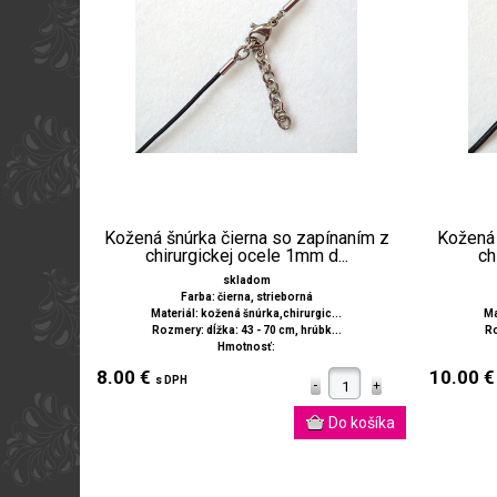
Kožená šnúrka čierna so zapínaním z
Kožená 
chirurgickej ocele 1mm d...
ch
skladom
Farba: čierna, strieborná
Materiál: kožená šnúrka,chirurgic...
Ma
Rozmery: dĺžka: 43 - 70 cm, hrúbk...
Ro
Hmotnosť:
8.00 €
10.00 
s DPH