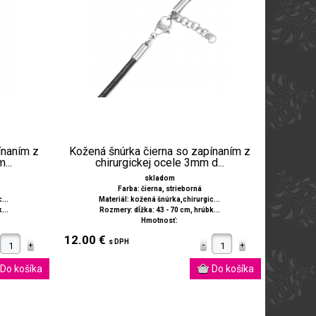
ínaním z
Kožená šnúrka čierna so zapínaním z
...
chirurgickej ocele 3mm d...
skladom
Farba: čierna, strieborná
...
Materiál: kožená šnúrka,chirurgic...
...
Rozmery: dĺžka: 43 - 70 cm, hrúbk...
Hmotnosť:
12.00 €
s DPH