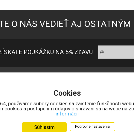
TE O NÁS VEDIEŤ AJ OSTATNÝM
ZÍSKATE POUKÁŽKU NA 5% ZĽAVU
oradňa pre zákazníkov
Ako nakupovať?
ontakt
Ako nakupovať
Cookies
 nás
Možnosti platby
bchodné podmienky
Doprava a ceny
164, používame súbory cookies na zaistenie funkčnosti webu
ním cookies a postúpením údajov o správaní sa na webe na zo
uncový úrad SR
Reklamačné podmienky
informácií
chrana osobných údajov
Reklamačný formulár
lektronicke odstúpenie od zmluvy
Súhlasím
Podrobné nastavenia