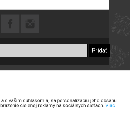
Praktické rady
Prečo sa registrovať
Návod na starostlivosť o šperky
Návod na starostlivosť o peňaženky
 a s vašim súhlasom aj na personalizáciu jeho obsahu.
brazenie cielenej reklamy na sociálnych sieťach.
Viac
Návod na starostlivosť o kabelky