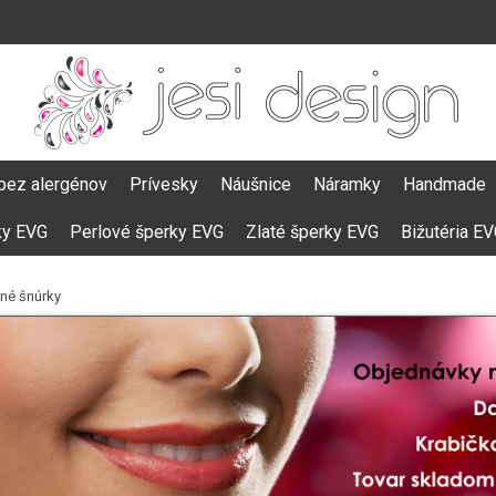
bez alergénov
Prívesky
Náušnice
Náramky
Handmade
ky EVG
Perlové šperky EVG
Zlaté šperky EVG
Bižutéria E
né šnúrky