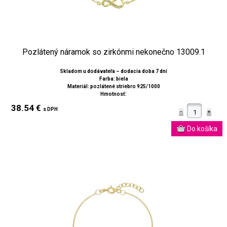
Pozlátený náramok so zirkónmi nekonečno 13009.1
Skladom u dodávateľa – dodacia doba 7 dní
Farba: biela
Materiál: pozlátené striebro 925/1000
Hmotnosť:
38.54 €
s DPH