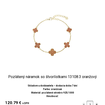
Pozlátený náramok so štvorlístkami 13108.3 oranžový
Skladom u dodávateľa – dodacia doba 7 dní
Farba: oranžová
Materiál: pozlátené striebro 925/1000
Hmotnosť:
120.79 €
s DPH