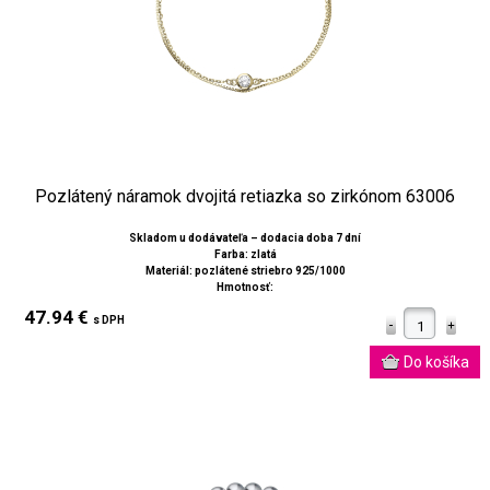
Pozlátený náramok dvojitá retiazka so zirkónom 63006
Skladom u dodávateľa – dodacia doba 7 dní
Farba: zlatá
Materiál: pozlátené striebro 925/1000
Hmotnosť:
47.94 €
s DPH