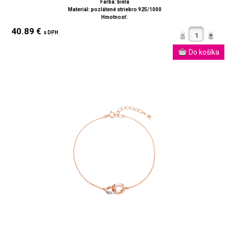
Farba: biela
Materiál: pozlátené striebro 925/1000
Hmotnosť:
40.89 €
s DPH