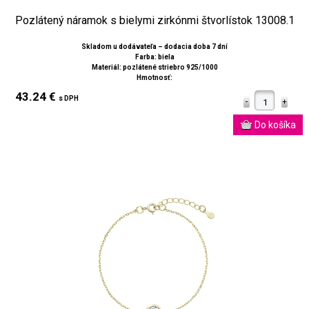
Pozlátený náramok s bielymi zirkónmi štvorlístok 13008.1
Skladom u dodávateľa – dodacia doba 7 dní
Farba: biela
Materiál: pozlátené striebro 925/1000
Hmotnosť:
43.24 €
s DPH