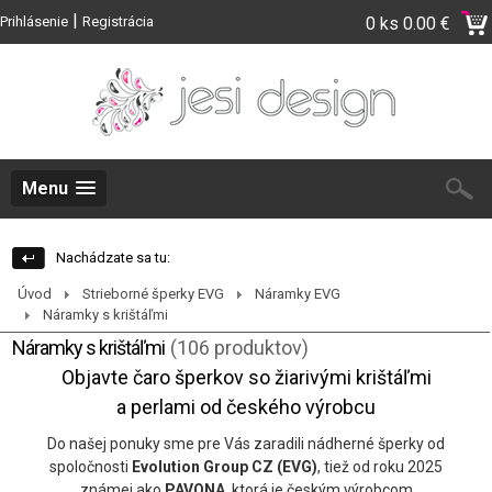
|
Prihlásenie
Registrácia
0 ks
0.00 €
Menu
Nachádzate sa tu:
Úvod
Strieborné šperky EVG
Náramky EVG
Náramky s krištáľmi
Náramky s krištáľmi
(106 produktov)
Objavte čaro šperkov so žiarivými krištáľmi
a perlami od českého výrobcu
Do našej ponuky sme pre Vás zaradili nádherné šperky od
spoločnosti
Evolution Group CZ (EVG)
, tiež od roku 2025
známej ako
PAVONA
, ktorá je českým výrobcom