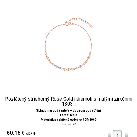
Pozlátený strieborný Rose Gold náramok s malými zirkónmi
1303...
Skladom u dodávateľa – dodacia doba 7 dní
Farba: biela
Materiál: pozlátené striebro 925/1000
Hmotnosť:
60.16 €
s DPH