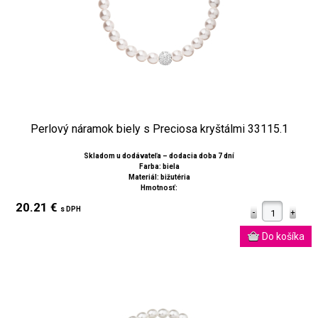
Perlový náramok biely s Preciosa kryštálmi 33115.1
Skladom u dodávateľa – dodacia doba 7 dní
Farba: biela
Materiál: bižutéria
Hmotnosť:
20.21 €
s DPH