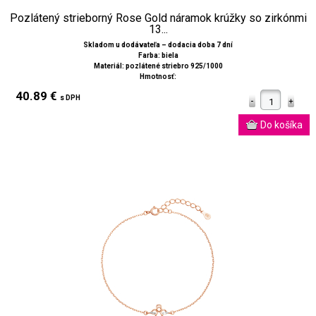
Pozlátený strieborný Rose Gold náramok krúžky so zirkónmi
13...
Skladom u dodávateľa – dodacia doba 7 dní
Farba: biela
Materiál: pozlátené striebro 925/1000
Hmotnosť:
40.89 €
s DPH