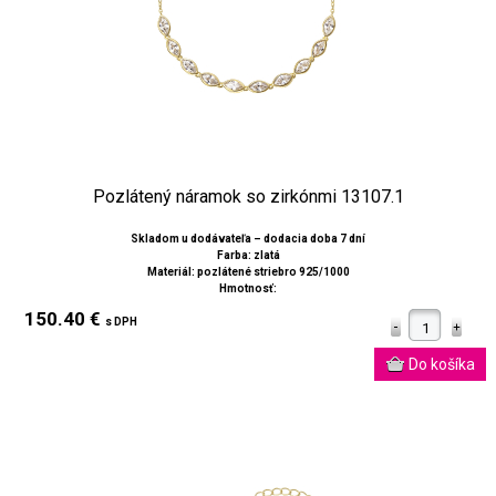
Pozlátený náramok so zirkónmi 13107.1
Skladom u dodávateľa – dodacia doba 7 dní
Farba: zlatá
Materiál: pozlátené striebro 925/1000
Hmotnosť:
150.40 €
s DPH