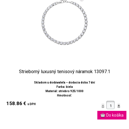
Strieborný luxusný tenisový náramok 13097.1
Skladom u dodávateľa – dodacia doba 7 dní
Farba: biela
Materiál: striebro 925/1000
Hmotnosť:
158.86 €
s DPH