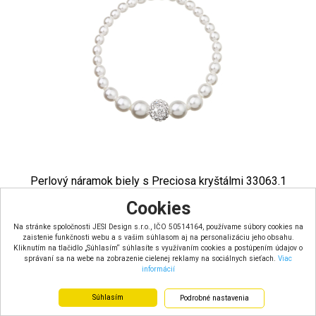
Perlový náramok biely s Preciosa kryštálmi 33063.1
Cookies
Skladom u dodávateľa – dodacia doba 7 dní
Farba: biela
Na stránke spoločnosti JESI Design s.r.o., IČO 50514164, používame súbory cookies na
Materiál: bižutéria
zaistenie funkčnosti webu a s vašim súhlasom aj na personalizáciu jeho obsahu.
Hmotnosť:
Kliknutím na tlačidlo „Súhlasím“ súhlasíte s využívaním cookies a postúpením údajov o
21.62 €
správaní sa na webe na zobrazenie cielenej reklamy na sociálnych sieťach.
Viac
s DPH
informácií
Súhlasím
Podrobné nastavenia