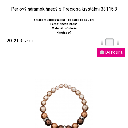
Perlový náramok hnedý s Preciosa kryštálmi 33115.3
Skladom u dodávateľa – dodacia doba 7 dní
Farba: hnedá-bronz
Materiál: bižutéria
Hmotnosť:
20.21 €
s DPH