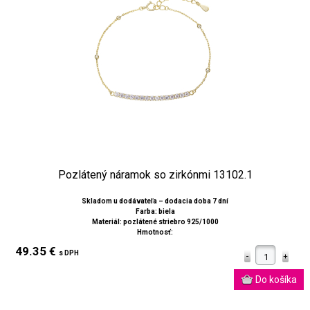
Pozlátený náramok so zirkónmi 13102.1
Skladom u dodávateľa – dodacia doba 7 dní
Farba: biela
Materiál: pozlátené striebro 925/1000
Hmotnosť:
49.35 €
s DPH