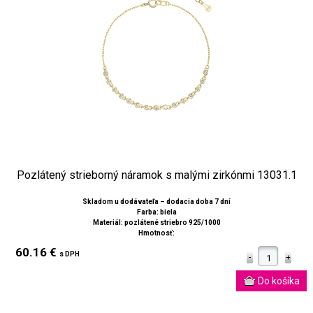
Pozlátený strieborný náramok s malými zirkónmi 13031.1
Skladom u dodávateľa – dodacia doba 7 dní
Farba: biela
Materiál: pozlátené striebro 925/1000
Hmotnosť:
60.16 €
s DPH