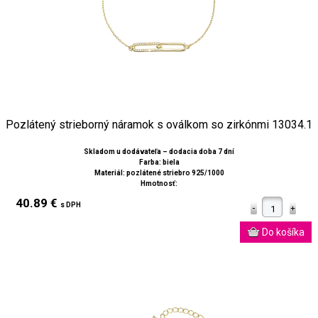
Pozlátený strieborný náramok s oválkom so zirkónmi 13034.1
Skladom u dodávateľa – dodacia doba 7 dní
Farba: biela
Materiál: pozlátené striebro 925/1000
Hmotnosť:
40.89 €
s DPH