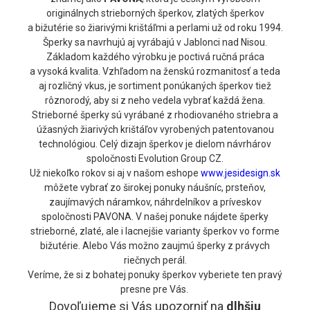
originálnych strieborných šperkov, zlatých šperkov
a bižutérie so žiarivými krištáľmi a perlami už od roku 1994.
Šperky sa navrhujú aj vyrábajú v Jablonci nad Nisou.
Základom každého výrobku je poctivá ručná práca
a vysoká kvalita. Vzhľadom na ženskú rozmanitosť a teda
aj rozličný vkus, je sortiment ponúkaných šperkov tiež
rôznorodý, aby si z neho vedela vybrať každá žena.
Strieborné šperky sú vyrábané z rhodiovaného striebra a
úžasných žiarivých krištáľov vyrobených patentovanou
technológiou. Celý dizajn šperkov je dielom návrhárov
spoločnosti Evolution Group CZ.
Už niekoľko rokov si aj v našom eshope
www.jesidesign.sk
môžete vybrať zo širokej ponuky náušníc, prsteňov,
zaujímavých náramkov, náhrdelníkov a príveskov
spoločnosti PAVONA. V našej ponuke nájdete šperky
strieborné, zlaté, ale i lacnejšie varianty šperkov vo forme
bižutérie. Alebo Vás možno zaujmú šperky z právych
riečnych perál.
Veríme, že si z bohatej ponuky šperkov vyberiete ten pravý
presne pre Vás.
Dovoľujeme si Vás upozorniť na
dlhšiu