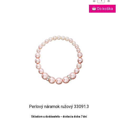
Perlový náramok ružový 33091.3
Skladom u dodávateľa – dodacia doba 7 dní