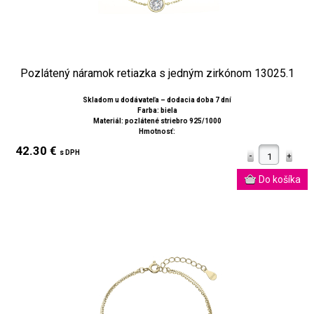
Pozlátený náramok retiazka s jedným zirkónom 13025.1
Skladom u dodávateľa – dodacia doba 7 dní
Farba: biela
Materiál: pozlátené striebro 925/1000
Hmotnosť:
42.30 €
s DPH