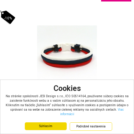
-10%
Cookies
Na stránke spoločnosti JESI Design s.r.o., IČO 50514164, používame súbory cookies na
zaistenie funkčnosti webu a s vašim súhlasom aj na personalizáciu jeho obsahu.
Kliknutím na tlačidlo „Súhlasím“ súhlasíte s využívaním cookies a postúpením údajov o
Náramok Paracord trikolóra
správaní sa na webe na zobrazenie cielenej reklamy na sociálnych sieťach.
Viac
informácií
skladom
Farba: biela, modrá, červená
Súhlasím
Podrobné nastavenia
Materiál: paracord šnúra, saténov...
Rozmery: Obvod zápästia: 17 cm, š...