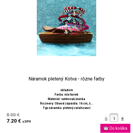
Náramok pletený Kotva - rôzne farby
skladom
Farba: mix farieb
Materiál: saténová šnúrka
Rozmery: Obvod zápästia: 16 cm, š...
Typ náramku: pletený zaťahovací
8.00 €
7.20 €
s DPH