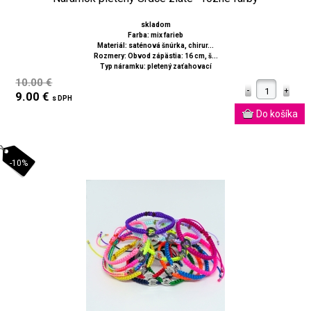
skladom
Farba: mix farieb
Materiál: saténová šnúrka, chirur...
Rozmery: Obvod zápästia: 16 cm, š...
Typ náramku: pletený zaťahovací
10.00 €
9.00 €
s DPH
-10%