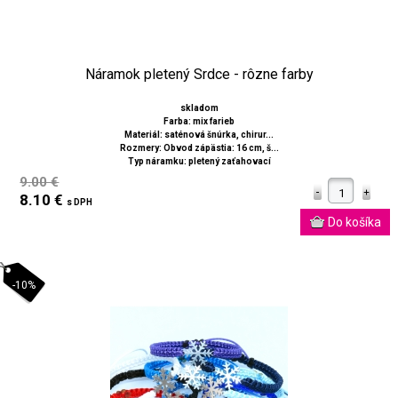
Náramok pletený Srdce - rôzne farby
skladom
Farba: mix farieb
Materiál: saténová šnúrka, chirur...
Rozmery: Obvod zápästia: 16 cm, š...
Typ náramku: pletený zaťahovací
9.00 €
8.10 €
s DPH
-10%