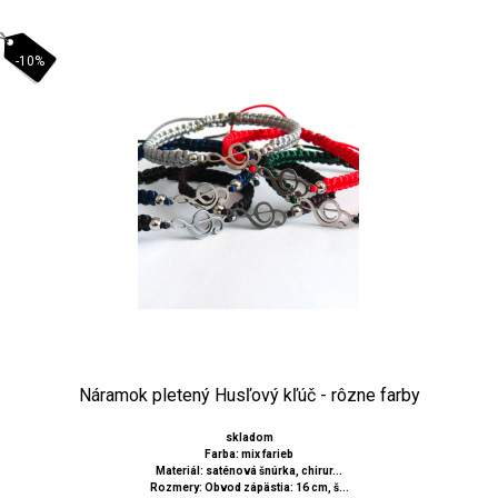
-10%
Náramok pletený Husľový kľúč - rôzne farby
skladom
Farba: mix farieb
Materiál: saténová šnúrka, chirur...
Rozmery: Obvod zápästia: 16 cm, š...