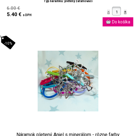
Typ náramku: pletený zaťahovací
6.00 €
5.40 €
s DPH
-10%
Náramok pletený Anjel s minerálom - rôzne farby