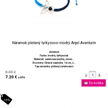
Náramok pletený tyrkysovo-modrý Anjel Aventurín
skladom
Farba: modrá, tyrkysová
Materiál: saténová šnúrka, miner...
Rozmery: Obvod zápästia: 16 cm, š...
Typ náramku: pletený zaťahovací
8.00 €
7.20 €
s DPH
-10%