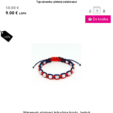
Typ náramku: pletený zaťahovací
10.00 €
9.00 €
s DPH
-10%
Náramok pletený trikolóra biely Jadeit