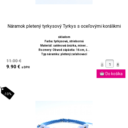
Náramok pletený tyrkysový Tyrkys s oceľovými korálikmi
skladom
Farba: tyrkysová, strieborná
Materiál: saténová šnúrka, miner...
Rozmery: Obvod zápästia: 16 cm, š...
Typ náramku: pletený zaťahovací
11.00 €
9.90 €
s DPH
-10%