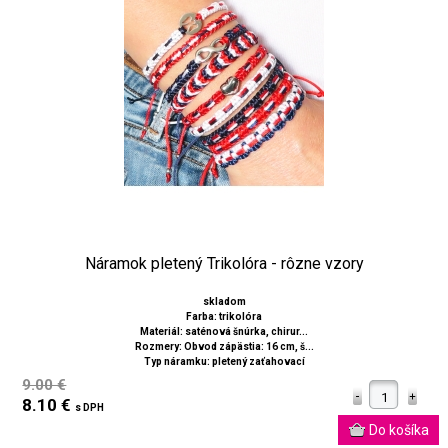
Náramok pletený Trikolóra - rôzne vzory
skladom
Farba: trikolóra
Materiál: saténová šnúrka, chirur...
Rozmery: Obvod zápästia: 16 cm, š...
Typ náramku: pletený zaťahovací
9.00 €
8.10 €
s DPH