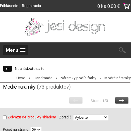
|
Prihlásenie
Registrácia
0 ks
0.00 €
Menu
Nachádzate sa tu:
Úvod
Handmade
Náramky podľa farby
Modré náramky
Modré náramky
(73 produktov)
Strana
1/3
Zobraziť iba produkty skladom
Zoradiť:
Počet na stranu: