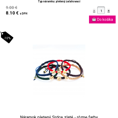
Typ náramku: pletený zaťahovací
9.00 €
8.10 €
s DPH
-10%
Náramok pletený Srdce zlaté - rôzne farby