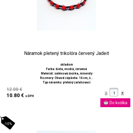
Náramok pletený trikolóra červený Jadeit
skladom
Farba: biela, modrá, červená
Materiál: saténová šnúrka, minerály
Rozmery: Obvod zápästia: 16 cm, š...
Typ náramku: pletený zaťahovací
12.00 €
10.80 €
s DPH
-10%