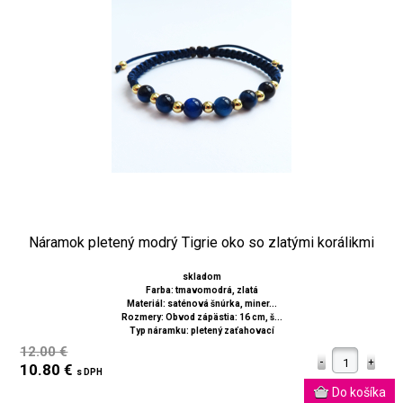
Náramok pletený modrý Tigrie oko so zlatými korálikmi
skladom
Farba: tmavomodrá, zlatá
Materiál: saténová šnúrka, miner...
Rozmery: Obvod zápästia: 16 cm, š...
Typ náramku: pletený zaťahovací
12.00 €
10.80 €
s DPH