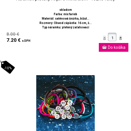
skladom
Farba: mix farieb
Materiál: saténová šnúrka, bižut...
Rozmery: Obvod zápästia: 16 cm, š...
Typ náramku: pletený zaťahovací
8.00 €
7.20 €
s DPH
-10%