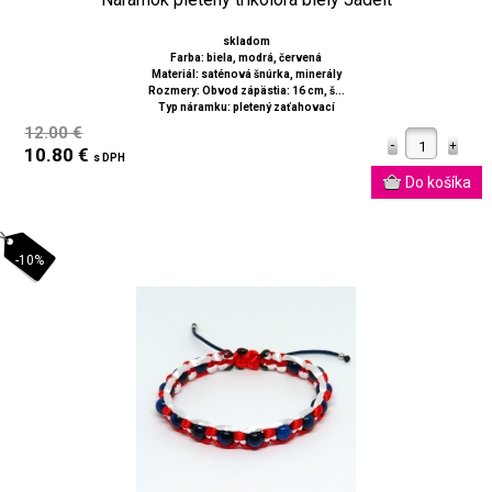
skladom
Farba: biela, modrá, červená
Materiál: saténová šnúrka, minerály
Rozmery: Obvod zápästia: 16 cm, š...
Typ náramku: pletený zaťahovací
12.00 €
10.80 €
s DPH
-10%