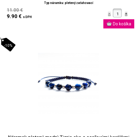
Typ náramku: pletený zaťahovací
11.00 €
9.90 €
s DPH
-10%