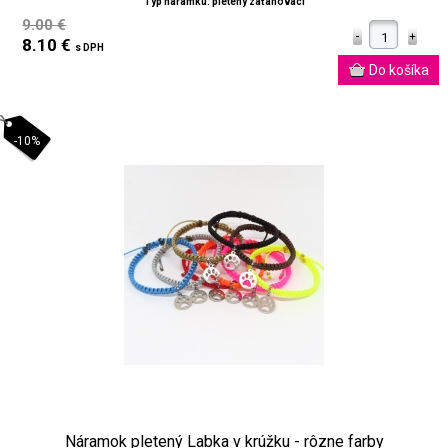
Typ náramku: pletený zaťahovací
9.00 €
8.10 €
s DPH
-10%
Náramok pletený Labka v krúžku - rôzne farby