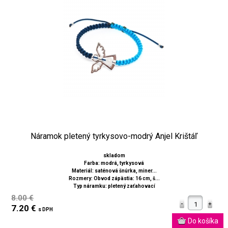
Náramok pletený tyrkysovo-modrý Anjel Krištáľ
skladom
Farba: modrá, tyrkysová
Materiál: saténová šnúrka, miner...
Rozmery: Obvod zápästia: 16 cm, š...
Typ náramku: pletený zaťahovací
8.00 €
7.20 €
s DPH