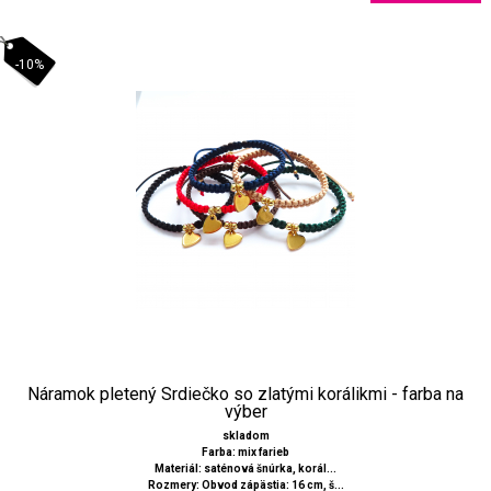
-10%
Náramok pletený Srdiečko so zlatými korálikmi - farba na
výber
skladom
Farba: mix farieb
Materiál: saténová šnúrka, korál...
Rozmery: Obvod zápästia: 16 cm, š...