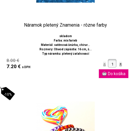
Náramok pletený Znamenia - rôzne farby
skladom
Farba: mix farieb
Materiál: saténová šnúrka, chirur...
Rozmery: Obvod zápästia: 16 cm, š...
Typ náramku: pletený zaťahovací
8.00 €
7.20 €
s DPH
-10%