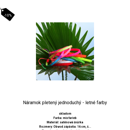
-10%
Náramok pletený jednoduchý - letné farby
skladom
Farba: mix farieb
Materiál: saténová šnúrka
Rozmery: Obvod zápästia: 16 cm, š...