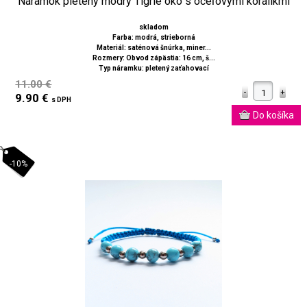
Náramok pletený modrý Tigrie oko s oceľovými korálikmi
skladom
Farba: modrá, strieborná
Materiál: saténová šnúrka, miner...
Rozmery: Obvod zápästia: 16 cm, š...
Typ náramku: pletený zaťahovací
11.00 €
9.90 €
s DPH
-10%