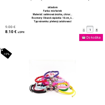
skladom
Farba: mix farieb
Materiál: saténová šnúrka, chirur...
Rozmery: Obvod zápästia: 16 cm, š...
Typ náramku: pletený zaťahovací
9.00 €
8.10 €
s DPH
-10%