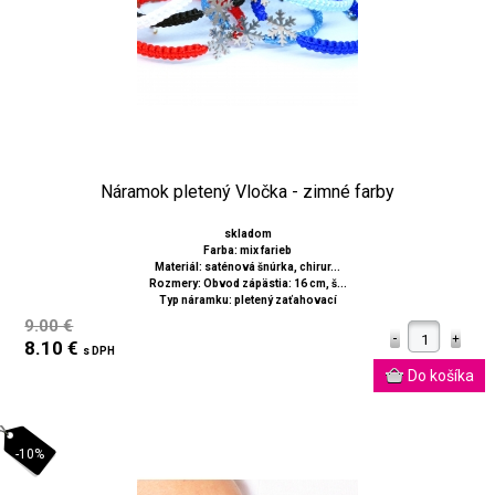
Náramok pletený Vločka - zimné farby
skladom
Farba: mix farieb
Materiál: saténová šnúrka, chirur...
Rozmery: Obvod zápästia: 16 cm, š...
Typ náramku: pletený zaťahovací
9.00 €
8.10 €
s DPH
-10%