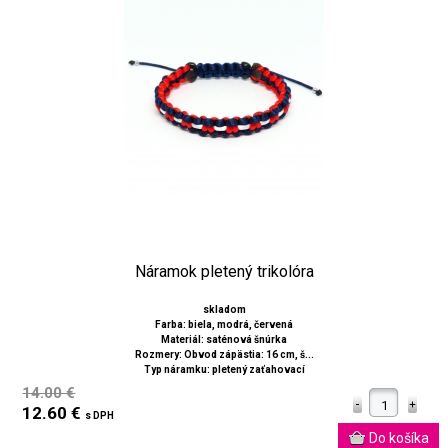
Náramok pletený trikolóra
skladom
Farba: biela, modrá, červená
Materiál: saténová šnúrka
Rozmery: Obvod zápästia: 16 cm, š...
Typ náramku: pletený zaťahovací
14.00 €
12.60 €
s DPH