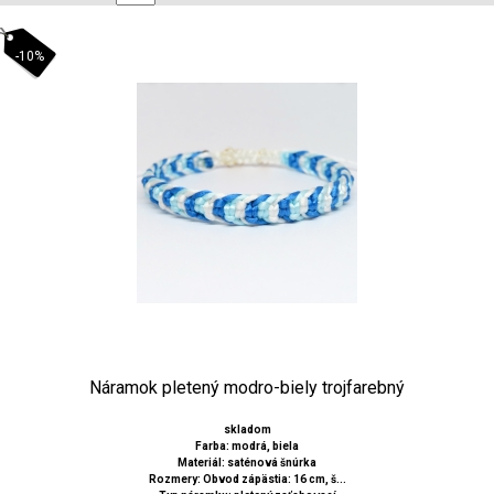
-10%
Náramok pletený modro-biely trojfarebný
skladom
Farba: modrá, biela
Materiál: saténová šnúrka
Rozmery: Obvod zápästia: 16 cm, š...