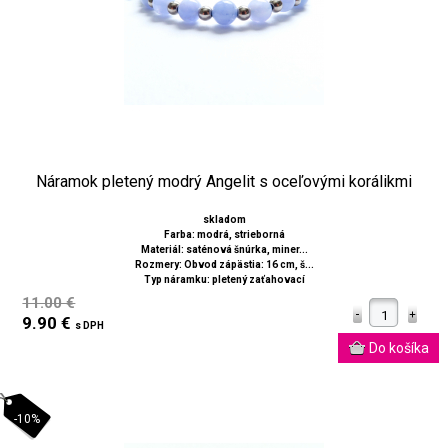
Náramok pletený modrý Angelit s oceľovými korálikmi
skladom
Farba: modrá, strieborná
Materiál: saténová šnúrka, miner...
Rozmery: Obvod zápästia: 16 cm, š...
Typ náramku: pletený zaťahovací
11.00 €
9.90 €
s DPH
-10%