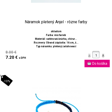
Náramok pletený Anjel - rôzne farby
skladom
Farba: mix farieb
Materiál: saténová šnúrka, chirur...
Rozmery: Obvod zápästia: 16 cm, š...
Typ náramku: pletený zaťahovací
8.00 €
7.20 €
s DPH
-10%