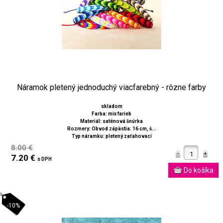
Náramok pletený jednoduchý viacfarebný - rôzne farby
skladom
Farba: mix farieb
Materiál: saténová šnúrka
Rozmery: Obvod zápästia: 16 cm, š...
Typ náramku: pletený zaťahovací
8.00 €
7.20 €
s DPH
-10%