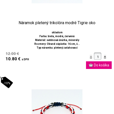
Náramok pletený trikolóra modré Tigrie oko
skladom
Farba: biela, modrá, červená
Materiál: saténová šnúrka, minerály
Rozmery: Obvod zápästia: 16 cm, š...
Typ náramku: pletený zaťahovací
12.00 €
10.80 €
s DPH
-10%