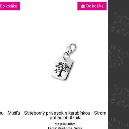
ou - Mušľa
Strieborný prívesok s karabínkou - Strom
potlač obdĺžnik
Nie je skladom
Farba: strieborná, čierna