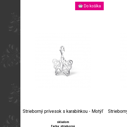
Strieborný prívesok s karabínkou - Motýľ
Strieborn
skladom
Farba: strieborná