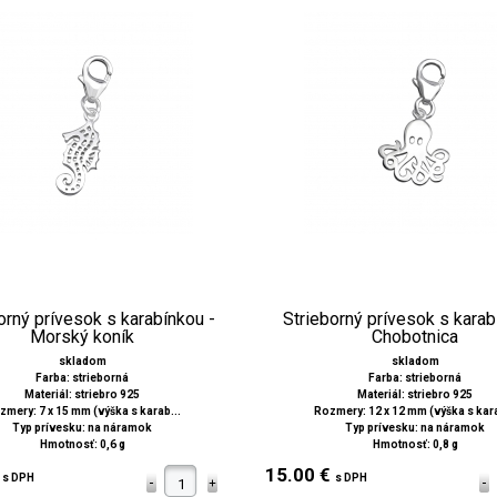
orný prívesok s karabínkou -
Strieborný prívesok s karab
Morský koník
Chobotnica
skladom
skladom
Farba: strieborná
Farba: strieborná
Materiál: striebro 925
Materiál: striebro 925
zmery: 7 x 15 mm (výška s karab...
Rozmery: 12 x 12 mm (výška s kara
Typ prívesku: na náramok
Typ prívesku: na náramok
Hmotnosť: 0,6 g
Hmotnosť: 0,8 g
€
15.00 €
s DPH
s DPH