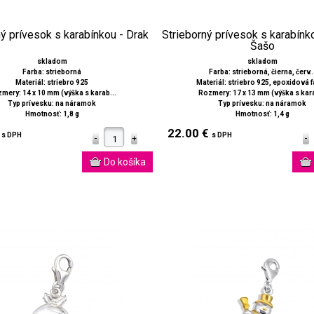
ý prívesok s karabínkou - Drak
Strieborný prívesok s karabínk
Šašo
skladom
skladom
Farba: strieborná
Farba: strieborná, čierna, červ..
Materiál: striebro 925
Materiál: striebro 925, epoxidová 
mery: 14 x 10 mm (výška s karab...
Rozmery: 17 x 13 mm (výška s kara
Typ prívesku: na náramok
Typ prívesku: na náramok
Hmotnosť: 1,8 g
Hmotnosť: 1,4 g
€
22.00 €
s DPH
s DPH