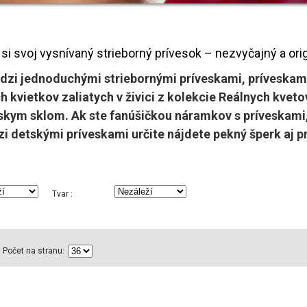
 si svoj vysnívaný strieborný prívesok – nezvyčajný a origi
edzi jednoduchými striebornými príveskami, prívesk
 kvietkov zaliatych v živici z kolekcie Reálnych kvetov
skym sklom. Ak ste fanúšičkou náramkov s príveskami, 
i detskými príveskami určite nájdete pekný šperk aj pr
Tvar :
Počet na stranu: