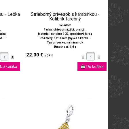
ou - Lebka
Strieborný prívesok s karabínkou -
Kolibrík farebný
skladom
.
Farba: strieborná, žltá, oranž...
farba
Materiál: striebro 925, epoxidová farba
b...
Rozmery: 9 x 18 mm (výška s karab...
Typ prívesku: na náramok
Hmotnosť: 1,6 g
22.00 €
s DPH