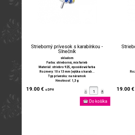
Strieborný prívesok s karabínkou -
Strieb
Slnečník
skladom
Farba: strieborná, mix farieb
Materiál: striebro 925, epoxidová farba
Rozmery: 10 x 13 mm (výška s karab...
Roz
Typ prívesku: na náramok
Hmotnosť: 1,3 g
19.00 €
19.00 
s DPH