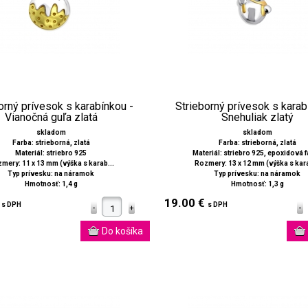
orný prívesok s karabínkou -
Strieborný prívesok s karab
Vianočná guľa zlatá
Snehuliak zlatý
skladom
skladom
Farba: strieborná, zlatá
Farba: strieborná, zlatá
Materiál: striebro 925
Materiál: striebro 925, epoxidová 
mery: 11 x 13 mm (výška s karab...
Rozmery: 13 x 12 mm (výška s kara
Typ prívesku: na náramok
Typ prívesku: na náramok
Hmotnosť: 1,4 g
Hmotnosť: 1,3 g
€
19.00 €
s DPH
s DPH