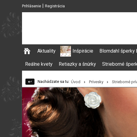
|
Prihlásenie
Registrácia
Aktuality
Inšpirácie
Blomdahl šperky 
Reálne kvety
Retiazky a šnúrky
Strieborné šper
Nachádzate sa tu:
Úvod
Prívesky
Strieborné pr