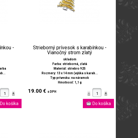
ínkou -
Strieborný prívesok s karabínkou -
Vianočný strom zlatý
skladom
Farba: strieborná, zlatá
farba
Materiál: striebro 925
b...
Rozmery: 13 x 14 mm (výška s karab...
Typ prívesku: na náramok
Hmotnosť: 1,1 g
19.00 €
s DPH