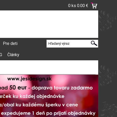
0 ks
0.00 €
Pre deti
VG
Články