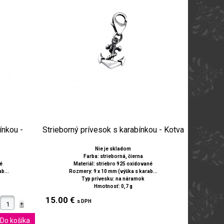
ínkou -
Strieborný prívesok s karabínkou - Kotva
Nie je skladom
Farba: strieborná, čierna
né
Materiál: striebro 925 oxidované
b...
Rozmery: 9 x 10 mm (výška s karab...
Typ prívesku: na náramok
Hmotnosť: 0,7 g
15.00 €
s DPH