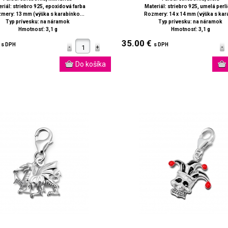
riál: striebro 925, epoxidová farba
Materiál: striebro 925, umelá perl
mery: 13 mm (výška s karabínko...
Rozmery: 14 x 14 mm (výška s kara
Typ prívesku: na náramok
Typ prívesku: na náramok
Hmotnosť: 3,1 g
Hmotnosť: 3,1 g
€
35.00 €
s DPH
s DPH