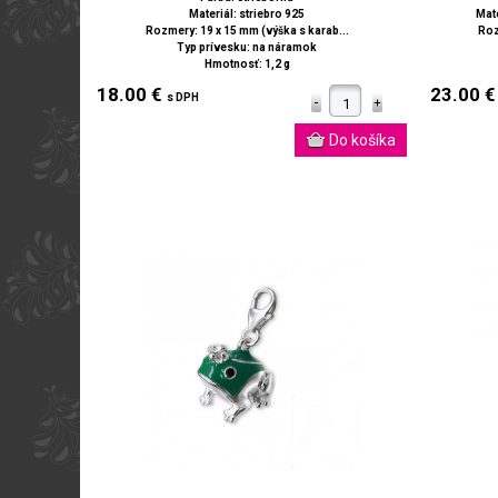
Materiál: striebro 925
Mate
Rozmery: 19 x 15 mm (výška s karab...
Roz
Typ prívesku: na náramok
Hmotnosť: 1,2 g
18.00 €
23.00 
s DPH