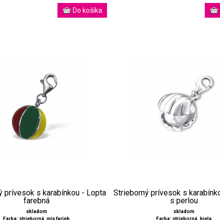
ý prívesok s karabínkou - Lopta
Strieborný prívesok s karabínk
farebná
s perlou
skladom
skladom
Farba: strieborná, mix farieb
Farba: strieborná, biela