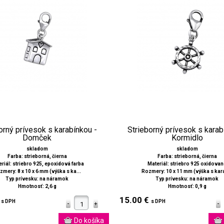
orný prívesok s karabínkou -
Strieborný prívesok s karab
Domček
Kormidlo
skladom
skladom
Farba: strieborná, čierna
Farba: strieborná, čierna
riál: striebro 925, epoxidová farba
Materiál: striebro 925 oxidova
zmery: 8 x 10 x 6 mm (výška s ka...
Rozmery: 10 x 11 mm (výška s kara
Typ prívesku: na náramok
Typ prívesku: na náramok
Hmotnosť: 2,6 g
Hmotnosť: 0,9 g
€
15.00 €
s DPH
s DPH