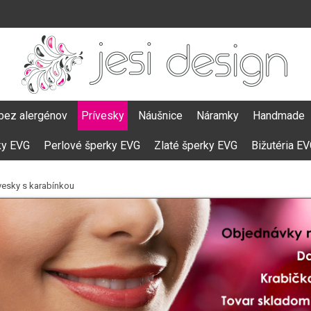
bez alergénov
Prívesky
Náušnice
Náramky
Handmade
ky EVG
Perlové šperky EVG
Zlaté šperky EVG
Bižutéria E
ívesky s karabínkou