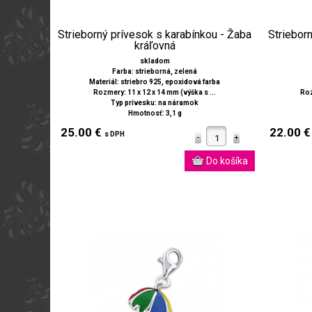
Strieborný prívesok s karabínkou - Žaba
Strieborn
kráľovná
skladom
Farba: strieborná, zelená
Materiál: striebro 925, epoxidová farba
Rozmery: 11 x 12 x 14 mm (výška s ...
Roz
Typ prívesku: na náramok
Hmotnosť: 3,1 g
25.00 €
22.00 
s DPH