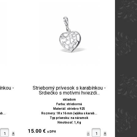
ínkou -
Strieborný prívesok s karabínkou -
Srdiečko s motívmi hviezdi...
skladom
Farba: strieborná
Materiál: striebro 925
b...
Rozmery: 18 x 16 mm (výška s karab...
Typ prívesku: na náramok
Hmotnosť: 1,4 g
15.00 €
s DPH