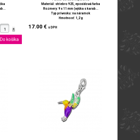
ička
Materiál: striebro 925, epoxidová farba
b...
Rozmery: 9 x 11 mm (výška s karab...
Typ prívesku: na náramok
Hmotnosť: 1,2 g
17.00 €
s DPH