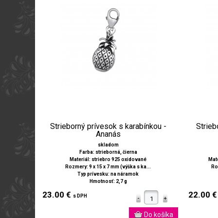
Strieborný prívesok s karabínkou -
Strieb
Ananás
skladom
Farba: strieborná, čierna
Materiál: striebro 925 oxidované
Mate
Rozmery: 9 x 15 x 7 mm (výška s ka...
Ro
Typ prívesku: na náramok
Hmotnosť: 2,7 g
23.00 €
22.00 
s DPH