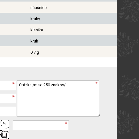
náušnice
kruhy
klasika
kruh
0,7 g