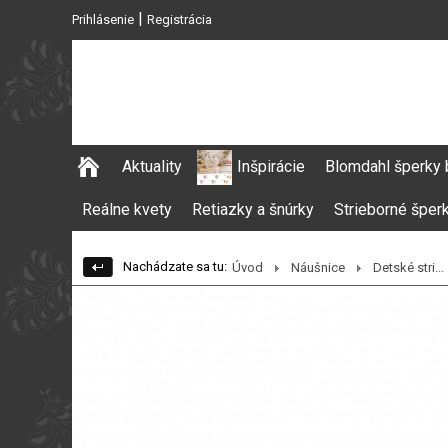
|
Prihlásenie
Registrácia
Aktuality
Inšpirácie
Blomdahl šperky 
Reálne kvety
Retiazky a šnúrky
Strieborné šper
Nachádzate sa tu:
Úvod
Náušnice
Detské stri...