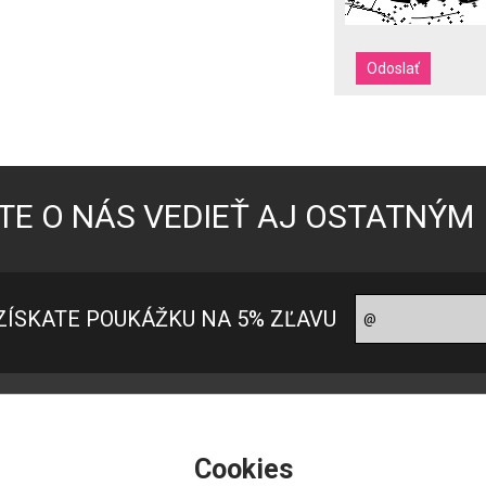
TE O NÁS VEDIEŤ AJ OSTATNÝM
ZÍSKATE POUKÁŽKU NA 5% ZĽAVU
oradňa pre zákazníkov
Ako nakupovať?
ontakt
Ako nakupovať
Cookies
 nás
Možnosti platby