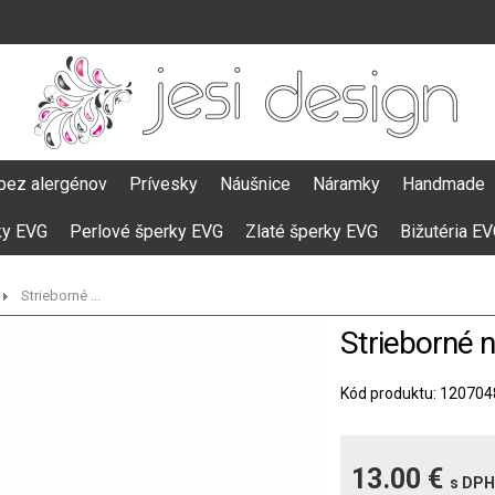
bez alergénov
Prívesky
Náušnice
Náramky
Handmade
ky EVG
Perlové šperky EVG
Zlaté šperky EVG
Bižutéria E
Strieborné ...
Strieborné 
Kód produktu: 120704
13.00 €
s DPH