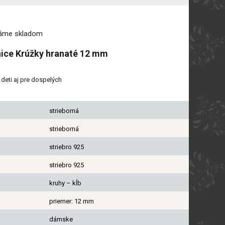
máme
skladom
nice Krúžky hranaté 12 mm
deti aj pre dospelých
strieborná
strieborná
striebro 925
striebro 925
kruhy – kĺb
priemer: 12 mm
dámske