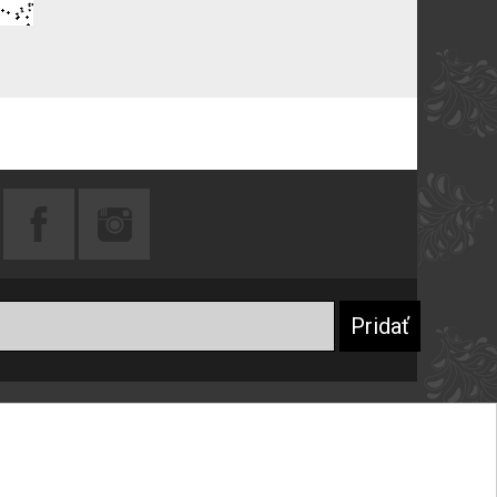
Praktické rady
Prečo sa registrovať
Návod na starostlivosť o šperky