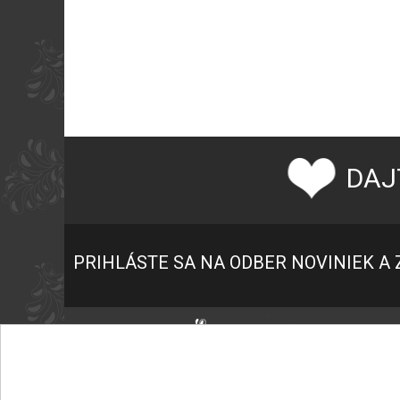
DAJ
PRIHLÁSTE SA NA ODBER NOVINIEK A 
P
K
+421 945 459 682
O