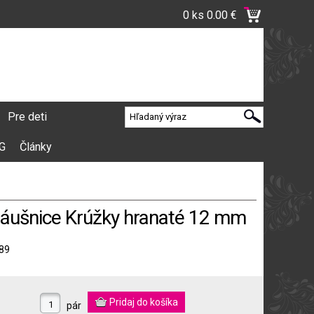
0 ks
0.00 €
Pre deti
VG
Články
náušnice Krúžky hranaté 12 mm
89
pár