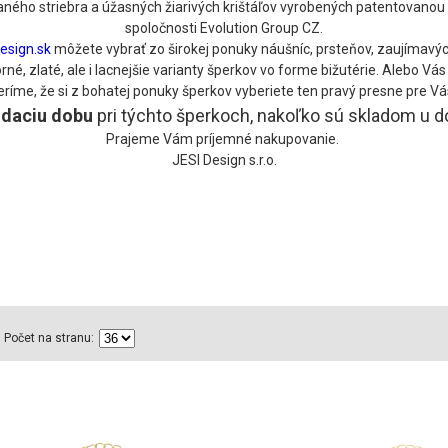
ného striebra a úžasných žiarivých krištáľov vyrobených patentovanou 
spoločnosti Evolution Group CZ.
esign.sk
môžete vybrať zo širokej ponuky náušníc, prsteňov, zaujímavýc
é, zlaté, ale i lacnejšie varianty šperkov vo forme bižutérie. Alebo V
eríme, že si z bohatej ponuky šperkov vyberiete ten pravý presne pre Vá
odaciu
dobu
pri týchto šperkoch, nakoľko sú skladom u 
Prajeme Vám príjemné nakupovanie.
JESI Design s.r.o.
Počet na stranu: