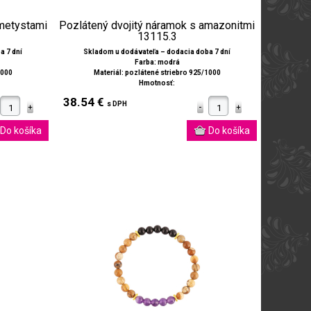
ametystami
Pozlátený dvojitý náramok s amazonitmi
13115.3
a 7 dní
Skladom u dodávateľa – dodacia doba 7 dní
Farba: modrá
1000
Materiál: pozlátené striebro 925/1000
Hmotnosť:
38.54 €
s DPH