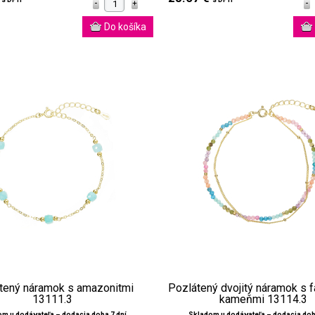
tený náramok s amazonitmi
Pozlátený dvojitý náramok s 
13111.3
kameňmi 13114.3
m u dodávateľa – dodacia doba 7 dní
Skladom u dodávateľa – dodacia dob