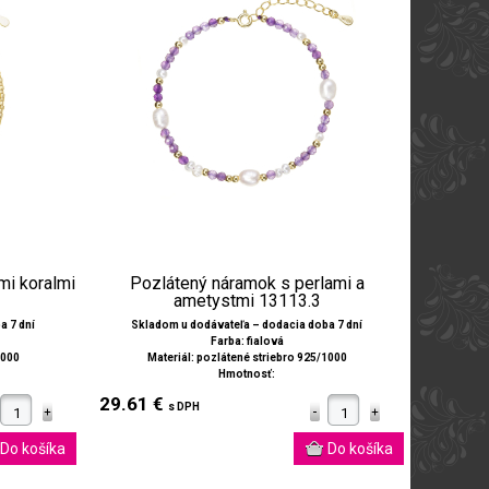
mi koralmi
Pozlátený náramok s perlami a
ametystmi 13113.3
a 7 dní
Skladom u dodávateľa – dodacia doba 7 dní
Farba: fialová
1000
Materiál: pozlátené striebro 925/1000
Hmotnosť:
29.61 €
s DPH