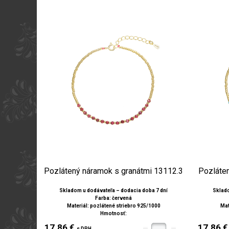
Pozlátený náramok s granátmi 13112.3
Pozláten
Skladom u dodávateľa – dodacia doba 7 dní
Sklado
Farba: červená
Materiál: pozlátené striebro 925/1000
Mat
Hmotnosť:
17.86 €
17.86 
s DPH