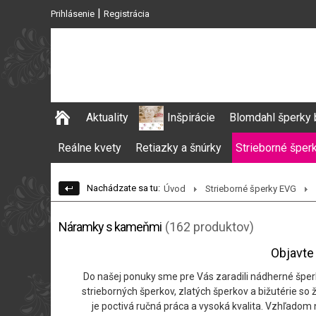
|
Prihlásenie
Registrácia
Aktuality
Inšpirácie
Blomdahl šperky 
Reálne kvety
Retiazky a šnúrky
Strieborné šper
Nachádzate sa tu:
Úvod
Strieborné šperky EVG
Náramky s kameňmi
(162 produktov)
Objavte 
Do našej ponuky sme pre Vás zaradili nádherné šper
strieborných šperkov, zlatých šperkov a bižutérie so
je poctivá ručná práca a vysoká kvalita. Vzhľadom 