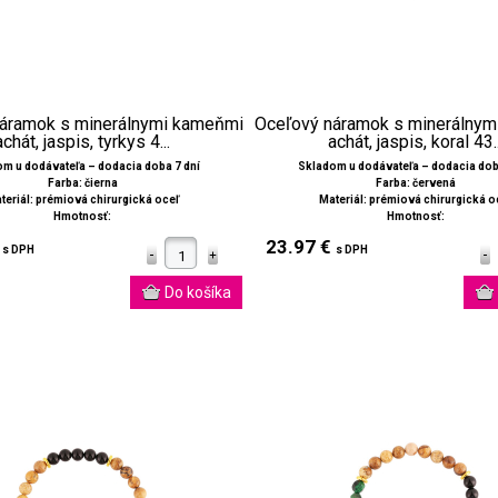
áramok s minerálnymi kameňmi
Oceľový náramok s minerálny
achát, jaspis, tyrkys 4...
achát, jaspis, koral 43..
m u dodávateľa – dodacia doba 7 dní
Skladom u dodávateľa – dodacia dob
Farba: čierna
Farba: červená
teriál: prémiová chirurgická oceľ
Materiál: prémiová chirurgická o
Hmotnosť:
Hmotnosť:
€
23.97 €
s DPH
s DPH