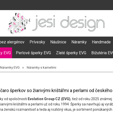
bez alergénov
Prívesky
Náušnice
Náramky
Handmade
ky EVG
Perlové šperky EVG
Zlaté šperky EVG
Bižutéria E
Náramky EVG
Náramky s kameňmi
čaro šperkov so žiarivými krištáľmi a perlami od českéh
ky od spoločnosti
Evolution Group CZ (EVG)
, tiež od roku 2025 známej
 žiarivými krištáľmi a perlami už od roku 1994. Šperky sa navrhujú aj vy
na ženskú rozmanitosť a teda aj rozličný vkus, je sortiment ponúkaných 