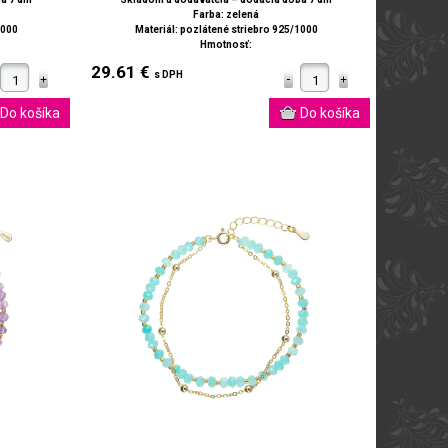
Farba: zelená
1000
Materiál: pozlátené striebro 925/1000
Hmotnosť:
29.61 €
s DPH