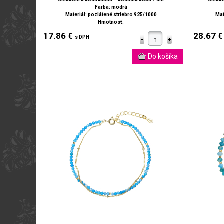
Farba: modrá
Materiál: pozlátené striebro 925/1000
Mat
Hmotnosť:
17.86 €
28.67 
s DPH