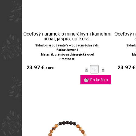
Oceľový náramok s minerálnymi kameňmi
Oceľový n
achát, jaspis, sp. kora...
Skladom u dodávateľa – dodacia doba 7 dní
Sklado
Farba: červená
Materiál: prémiová chirurgická oceľ
Ma
Hmotnosť:
23.97 €
23.97 
s DPH