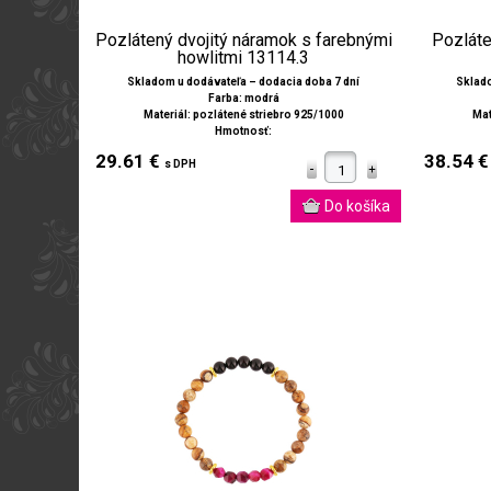
Pozlátený dvojitý náramok s farebnými
Pozláte
howlitmi 13114.3
Skladom u dodávateľa – dodacia doba 7 dní
Sklado
Farba: modrá
Materiál: pozlátené striebro 925/1000
Mat
Hmotnosť:
29.61 €
38.54 
s DPH