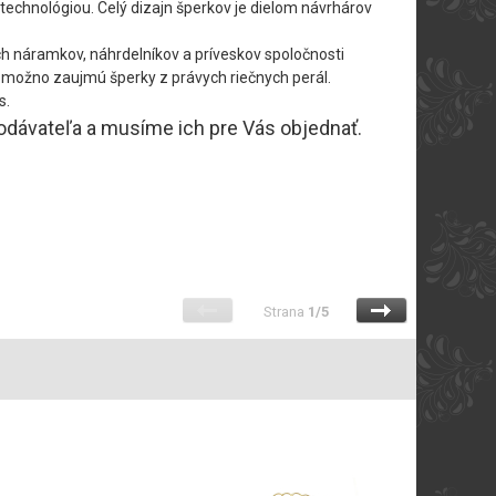
technológiou. Celý dizajn šperkov je dielom návrhárov
h náramkov, náhrdelníkov a príveskov spoločnosti
ás možno zaujmú šperky z právych riečnych perál.
s.
dodávateľa a musíme ich pre Vás objednať.
Strana
1/5