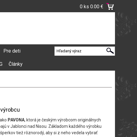
0 ks
0.00 €
Pre deti
VG
Články
o výrobcu
 ako
PAVONA
, ktorá je českým výrobcom originálnych
rábajú v Jablonci nad Nisou. Základom každého výrobku
šperkov tiež rôznorodý, aby si z neho vedela vybrať