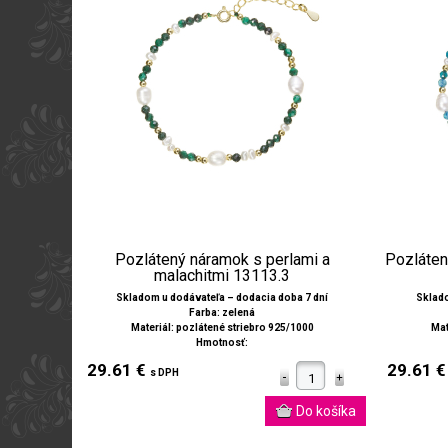
Pozlátený náramok s perlami a
Pozláten
malachitmi 13113.3
Skladom u dodávateľa – dodacia doba 7 dní
Sklado
Farba: zelená
Materiál: pozlátené striebro 925/1000
Mat
Hmotnosť:
29.61 €
29.61 
s DPH