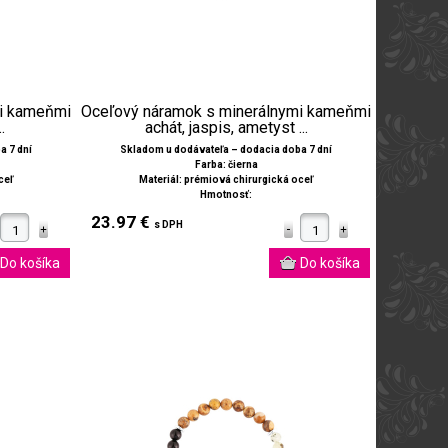
mi kameňmi
Oceľový náramok s minerálnymi kameňmi
.
achát, jaspis, ametyst ...
a 7 dní
Skladom u dodávateľa – dodacia doba 7 dní
Farba: čierna
ceľ
Materiál: prémiová chirurgická oceľ
Hmotnosť:
23.97 €
s DPH