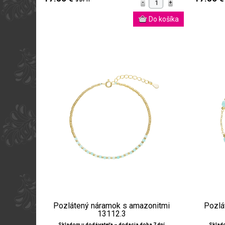
Pozlátený náramok s amazonitmi
Pozlá
13112.3
Skladom u dodávateľa – dodacia doba 7 dní
Sklado