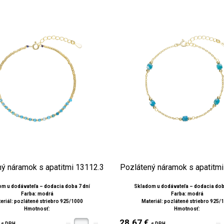
ý náramok s apatitmi 13112.3
Pozlátený náramok s apatitm
m u dodávateľa – dodacia doba 7 dní
Skladom u dodávateľa – dodacia dob
Farba: modrá
Farba: modrá
eriál: pozlátené striebro 925/1000
Materiál: pozlátené striebro 925/
Hmotnosť:
Hmotnosť:
€
28.67 €
s DPH
s DPH