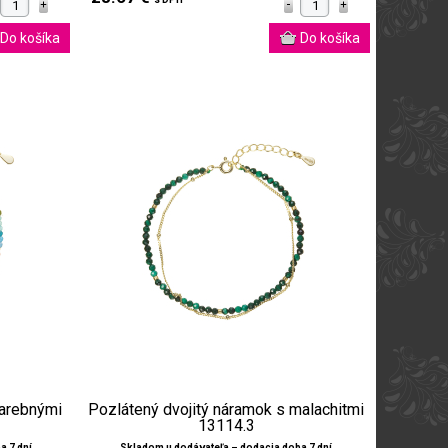
farebnými
Pozlátený dvojitý náramok s malachitmi
13114.3
a 7 dní
Skladom u dodávateľa – dodacia doba 7 dní