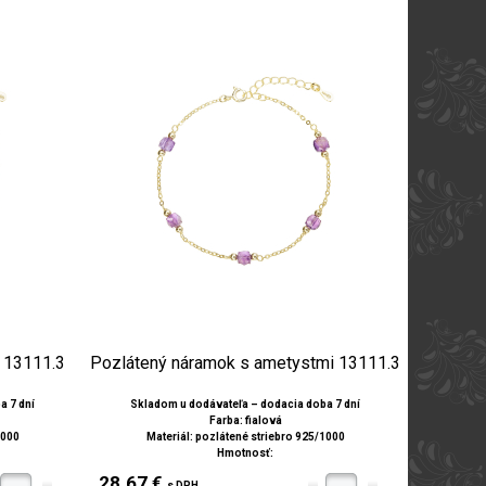
i 13111.3
Pozlátený náramok s ametystmi 13111.3
a 7 dní
Skladom u dodávateľa – dodacia doba 7 dní
Farba: fialová
1000
Materiál: pozlátené striebro 925/1000
Hmotnosť:
28.67 €
s DPH