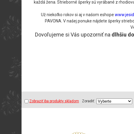
každá žena. Strieborné šperky sú vyrábané z rhodiova
Už niekoľko rokov si aj v našom eshope
www.jesid
PAVONA. V našej ponuke nájdete šperky strieborn
V
Dovoľujeme si Vás upozorniť na
dlhšiu d
Zobraziť iba produkty skladom
Zoradiť: