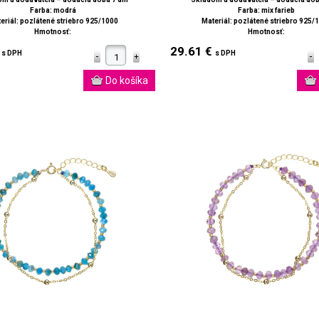
Farba: modrá
Farba: mix farieb
eriál: pozlátené striebro 925/1000
Materiál: pozlátené striebro 925/
Hmotnosť:
Hmotnosť:
€
29.61 €
s DPH
s DPH