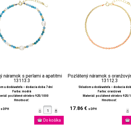
ý náramok s perlami a apatitmi
Pozlátený náramok s oranžový
13113.3
13112.3
m u dodávateľa – dodacia doba 7 dní
Skladom u dodávateľa – dodacia dob
Farba: modrá
Farba: oranžová
eriál: pozlátené striebro 925/1000
Materiál: pozlátené striebro 925/
Hmotnosť:
Hmotnosť:
€
17.86 €
s DPH
s DPH