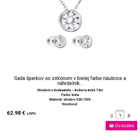
Sada šperkov so zirkónom v bielej farbe náušnice a
náhrdelník...
Skladom u dodávateľa – dodacia doba 7 dní
Farba: biela
Materiál: striebro 925/1000
Hmotnosť:
62.98 €
s DPH