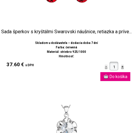
Sada šperkov s kryštálmi Swarovski náušnice, retiazka a príve...
Skladom u dodávateľa – dodacia doba 7 dní
Farba: červená
Materiál: striebro 925/1000
Hmotnosť:
37.60 €
s DPH