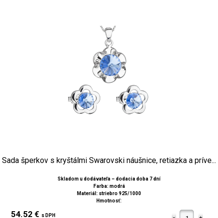
Sada šperkov s kryštálmi Swarovski náušnice, retiazka a príve...
Skladom u dodávateľa – dodacia doba 7 dní
Farba: modrá
Materiál: striebro 925/1000
Hmotnosť:
54.52 €
s DPH