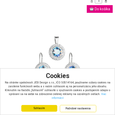
Cookies
Na stránke spoločnosti JESI Design s.r.o., IČO 50514164, používame súbory cookies na
zaistenie funkčnosti webu a s vašim súhlasom aj na personalizáciu jeho obsahu.
Kliknutím na tlačidlo „Súhlasím“ súhlasíte s využívaním cookies a postúpením údajov o
správaní sa na webe na zobrazenie cielenej reklamy na sociálnych sieťach.
Viac
informácií
Sada šperkov s kryštálmi Swarovski náušnice a prívesok
modré...
Súhlasím
Podrobné nastavenia
Skladom u dodávateľa – dodacia doba 7 dní