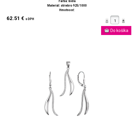
Farba: biela
Materiál: striebro 925/1000
Hmotnosť:
62.51 €
s DPH