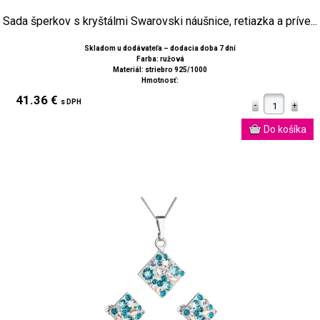
Sada šperkov s kryštálmi Swarovski náušnice, retiazka a príve...
Skladom u dodávateľa – dodacia doba 7 dní
Farba: ružová
Materiál: striebro 925/1000
Hmotnosť:
41.36 €
s DPH