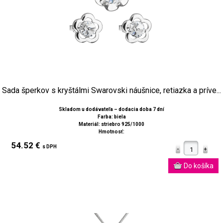
Sada šperkov s kryštálmi Swarovski náušnice, retiazka a príve...
Skladom u dodávateľa – dodacia doba 7 dní
Farba: biela
Materiál: striebro 925/1000
Hmotnosť:
54.52 €
s DPH