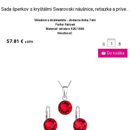
Sada šperkov s kryštálmi Swarovski náušnice, retiazka a príve...
Skladom u dodávateľa – dodacia doba 7 dní
Farba: fialová
Materiál: striebro 925/1000
Hmotnosť:
57.81 €
s DPH