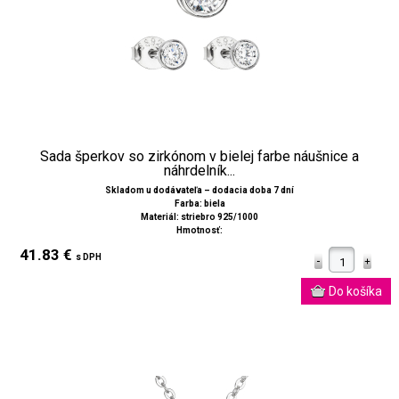
Sada šperkov so zirkónom v bielej farbe náušnice a
náhrdelník...
Skladom u dodávateľa – dodacia doba 7 dní
Farba: biela
Materiál: striebro 925/1000
Hmotnosť:
41.83 €
s DPH