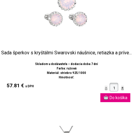
Sada šperkov s kryštálmi Swarovski náušnice, retiazka a príve...
Skladom u dodávateľa – dodacia doba 7 dní
Farba: ružová
Materiál: striebro 925/1000
Hmotnosť:
57.81 €
s DPH