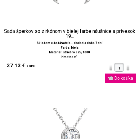
Sada šperkov so zirkónom v bielej farbe náušnice a prívesok
19...
Skladom u dodávateľa – dodacia doba 7 dní
Farba: biela
Materiál: striebro 925/1000
Hmotnosť:
37.13 €
s DPH