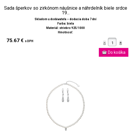
Sada šperkov so zirkónom náušnice a náhrdelník biele srdce
19...
Skladom u dodávateľa – dodacia doba 7 dní
Farba: biela
Materiál: striebro 925/1000
Hmotnosť:
75.67 €
s DPH