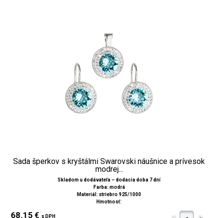
Sada šperkov s kryštálmi Swarovski náušnice a prívesok
modrej...
Skladom u dodávateľa – dodacia doba 7 dní
Farba: modrá
Materiál: striebro 925/1000
Hmotnosť:
68.15 €
s DPH