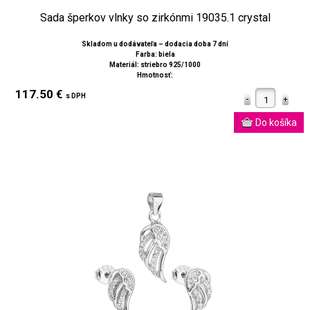
Sada šperkov vlnky so zirkónmi 19035.1 crystal
Skladom u dodávateľa – dodacia doba 7 dní
Farba: biela
Materiál: striebro 925/1000
Hmotnosť:
117.50 €
s DPH