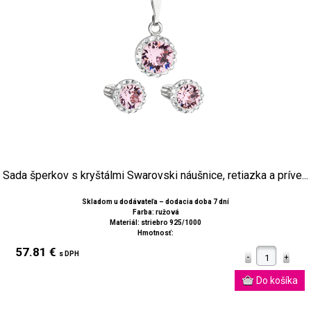
Sada šperkov s kryštálmi Swarovski náušnice, retiazka a príve...
Skladom u dodávateľa – dodacia doba 7 dní
Farba: ružová
Materiál: striebro 925/1000
Hmotnosť:
57.81 €
s DPH