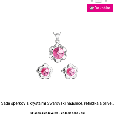
Sada šperkov s kryštálmi Swarovski náušnice, retiazka a príve...
Skladom u dodávateľa – dodacia doba 7 dní