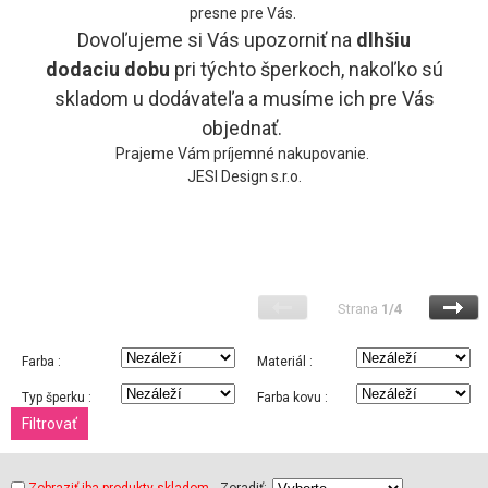
presne pre Vás.
Dovoľujeme si Vás upozorniť na
dlhšiu
dodaciu
dobu
pri týchto šperkoch, nakoľko sú
skladom u dodávateľa a musíme ich pre Vás
objednať.
Prajeme Vám príjemné nakupovanie.
JESI Design s.r.o.
Strana
1/4
Farba :
Materiál :
Typ šperku :
Farba kovu :