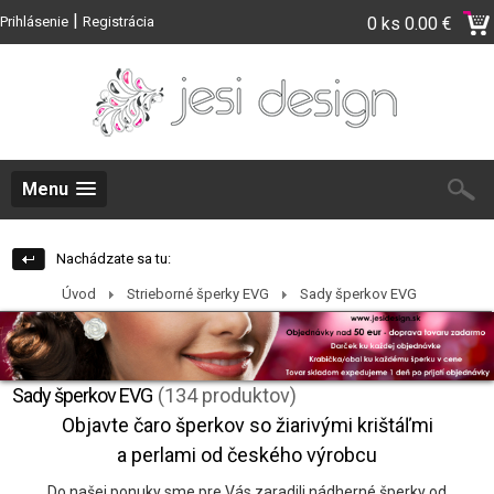
|
Prihlásenie
Registrácia
0 ks
0.00 €
Menu
Nachádzate sa tu:
Úvod
Strieborné šperky EVG
Sady šperkov EVG
Sady šperkov EVG
(134 produktov)
Objavte čaro šperkov so žiarivými krištáľmi
a perlami od českého výrobcu
Do našej ponuky sme pre Vás zaradili nádherné šperky od