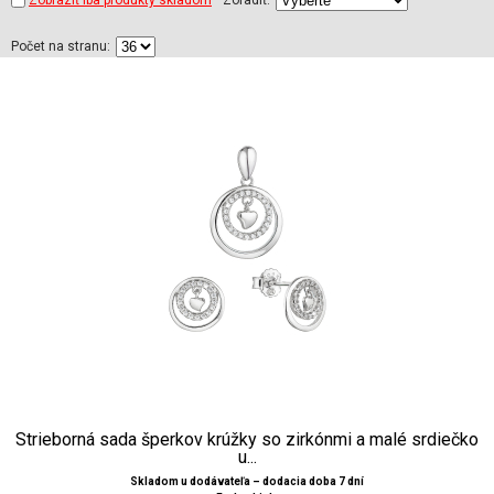
Zobraziť iba produkty skladom
Zoradiť:
Počet na stranu:
Strieborná sada šperkov krúžky so zirkónmi a malé srdiečko
u...
Skladom u dodávateľa – dodacia doba 7 dní