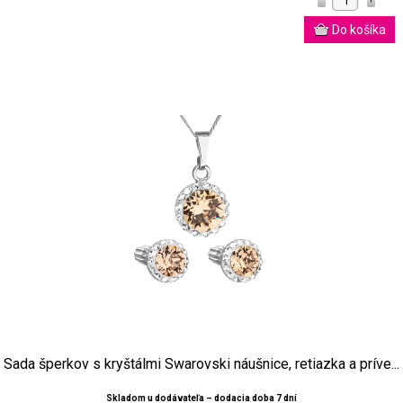
Sada šperkov s kryštálmi Swarovski náušnice, retiazka a príve...
Skladom u dodávateľa – dodacia doba 7 dní