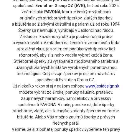
spoločnosti
Evolution Group CZ (EVG)
, tiež od roku 2025
známej ako
PAVONA
, ktorá je českým výrobcom
originálnych strieborných šperkov, zlatých šperkov
a bižutérie so žiarivými krištáľmi a perlami už od roku 1994.
Šperky sa navrhujú aj vyrábajú v Jablonci nad Nisou.
Základom každého výrobku je poctivá ručná práca
a vysoká kvalita. Vzhľadom na ženskú rozmanitosť a teda
aj rozličný vkus, je sortiment ponúkaných šperkov tiež
rôznorodý, aby si z neho vedela vybrať každá žena.
Strieborné šperky sú vyrábané z rhodiovaného striebra a
úžasných žiarivých krištáľov vyrobených patentovanou
technológiou. Celý dizajn šperkov je dielom návrhárov
spoločnosti Evolution Group CZ.
Už niekoľko rokov si aj v našom eshope
www.jesidesign.sk
môžete vybrať zo širokej ponuky náušníc, prsteňov,
zaujímavých náramkov, náhrdelníkov a príveskov
spoločnosti PAVONA. V našej ponuke nájdete šperky
strieborné, zlaté, ale i lacnejšie varianty šperkov vo forme
bižutérie. Alebo Vás možno zaujmú šperky z právych
riečnych perál.
Veríme, že si z bohatej ponuky šperkov vyberiete ten pravý