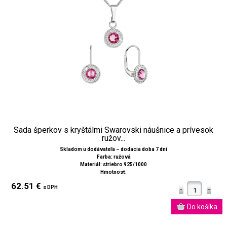
Sada šperkov s kryštálmi Swarovski náušnice a prívesok
ružov...
Skladom u dodávateľa – dodacia doba 7 dní
Farba: ružová
Materiál: striebro 925/1000
Hmotnosť:
62.51 €
s DPH