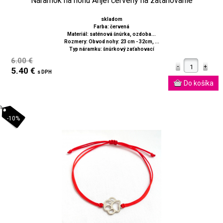
Náramok na nohu Anjel červený na zaťahovanie
skladom
Farba: červená
Materiál: saténová šnúrka, ozdoba...
Rozmery: Obvod nohy: 23 cm - 32cm, ...
Typ náramku: šnúrkový zaťahovací
6.00 €
5.40 €
s DPH
-10%