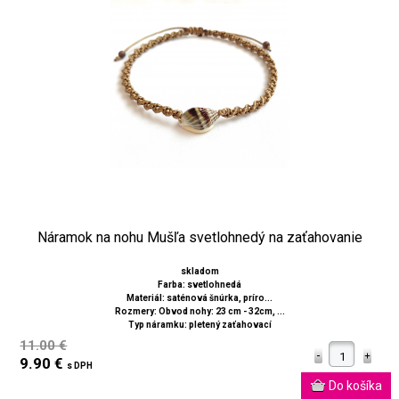
Náramok na nohu Mušľa svetlohnedý na zaťahovanie
skladom
Farba: svetlohnedá
Materiál: saténová šnúrka, príro...
Rozmery: Obvod nohy: 23 cm - 32cm, ...
Typ náramku: pletený zaťahovací
11.00 €
9.90 €
s DPH