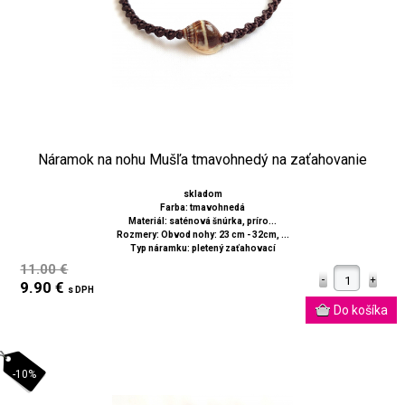
Náramok na nohu Mušľa tmavohnedý na zaťahovanie
skladom
Farba: tmavohnedá
Materiál: saténová šnúrka, príro...
Rozmery: Obvod nohy: 23 cm - 32cm, ...
Typ náramku: pletený zaťahovací
11.00 €
9.90 €
s DPH
-10%