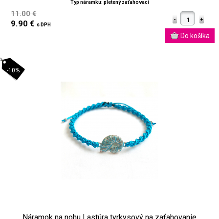
Typ náramku: pletený zaťahovací
11.00 €
9.90 €
s DPH
-10%
Náramok na nohu Lastúra tyrkysový na zaťahovanie