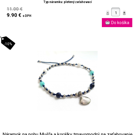
Typ náramku: pletený zaťahovací
11.00 €
9.90 €
s DPH
-10%
Náramok na nohu Mušľa a korálky tmavomodrý na zaťahovanie