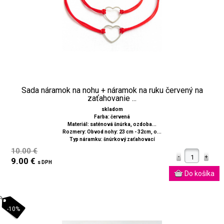
Sada náramok na nohu + náramok na ruku červený na
zaťahovanie ...
skladom
Farba: červená
Materiál: saténová šnúrka, ozdoba...
Rozmery: Obvod nohy: 23 cm - 32cm, o...
Typ náramku: šnúrkový zaťahovací
10.00 €
9.00 €
s DPH
-10%