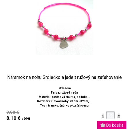
Náramok na nohu Srdiečko a jadeit ružový na zaťahovanie
skladom
Farba: ružová neón
Materiál: saténová šnúrka, ozdoba...
Rozmery: Obvod nohy: 23 cm - 32cm, ...
Typ náramku: šnúrkový zaťahovací
9.00 €
8.10 €
s DPH