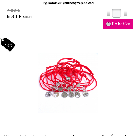
Typ náramku: šnúrkový zaťahovací
7.00 €
6.30 €
s DPH
-10%