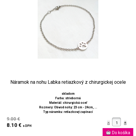
Náramok na nohu Labka retiazkový z chirurgickej ocele
skladom
Farba: strieborná
Materiál: chirurgická oceľ
Rozmery: Obvod nohy: 23 cm - 24cm, ...
Typ náramku: retiazkový zapínací
9.00 €
8.10 €
s DPH