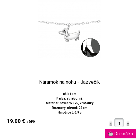
Náramok na nohu - Jazvečík
skladom
Farba: strieborná
Materiál: striebro 925, krištáliky
Rozmery: obvod: 24 cm
Hmotnosť: 0,9 g
19.00 €
s DPH