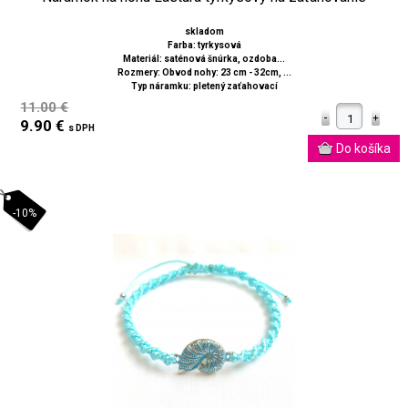
skladom
Farba: tyrkysová
Materiál: saténová šnúrka, ozdoba...
Rozmery: Obvod nohy: 23 cm - 32cm, ...
Typ náramku: pletený zaťahovací
11.00 €
9.90 €
s DPH
-10%