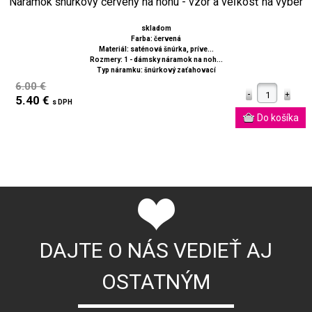
Náramok šnúrkový červený na nohu - vzor a veľkosť na výber
skladom
Farba: červená
Materiál: saténová šnúrka, príve...
Rozmery: 1 - dámsky náramok na noh...
Typ náramku: šnúrkový zaťahovací
6.00 €
5.40 €
s DPH
DAJTE O NÁS VEDIEŤ AJ
OSTATNÝM