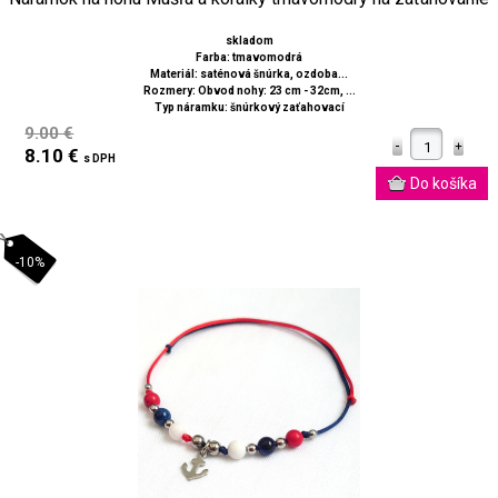
skladom
Farba: tmavomodrá
Materiál: saténová šnúrka, ozdoba...
Rozmery: Obvod nohy: 23 cm - 32cm, ...
Typ náramku: šnúrkový zaťahovací
9.00 €
8.10 €
s DPH
-10%