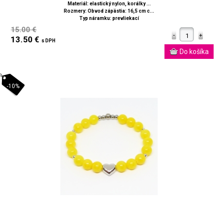
Materiál: elastický nylon, korálky ...
Rozmery: Obvod zápästia: 16,5 cm c...
Typ náramku: prevliekací
15.00 €
13.50 €
s DPH
-10%