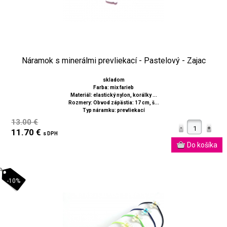
Náramok s minerálmi prevliekací - Pastelový - Zajac
skladom
Farba: mix farieb
Materiál: elastický nylon, korálky ...
Rozmery: Obvod zápästia: 17 cm, š...
Typ náramku: prevliekací
13.00 €
11.70 €
s DPH
-10%