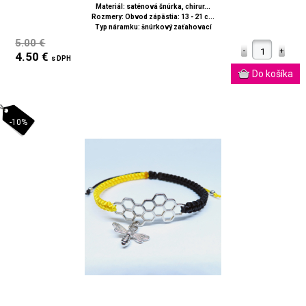
Materiál: saténová šnúrka, chirur...
Rozmery: Obvod zápästia: 13 - 21 c...
Typ náramku: šnúrkový zaťahovací
5.00 €
4.50 €
s DPH
-10%