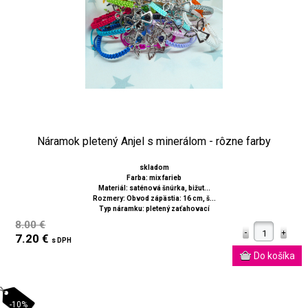
Náramok pletený Anjel s minerálom - rôzne farby
skladom
Farba: mix farieb
Materiál: saténová šnúrka, bižut...
Rozmery: Obvod zápästia: 16 cm, š...
Typ náramku: pletený zaťahovací
8.00 €
7.20 €
s DPH
-10%