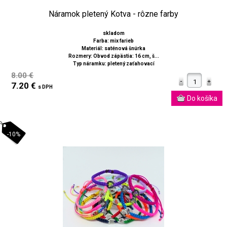
Náramok pletený Kotva - rôzne farby
skladom
Farba: mix farieb
Materiál: saténová šnúrka
Rozmery: Obvod zápästia: 16 cm, š...
Typ náramku: pletený zaťahovací
8.00 €
7.20 €
s DPH
-10%