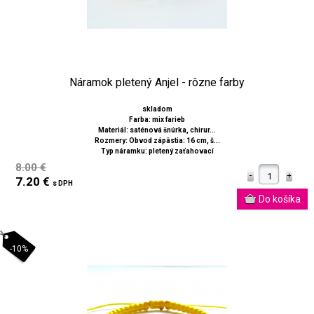
Náramok pletený Anjel - rôzne farby
skladom
Farba: mix farieb
Materiál: saténová šnúrka, chirur...
Rozmery: Obvod zápästia: 16 cm, š...
Typ náramku: pletený zaťahovací
8.00 €
7.20 €
s DPH
-10%