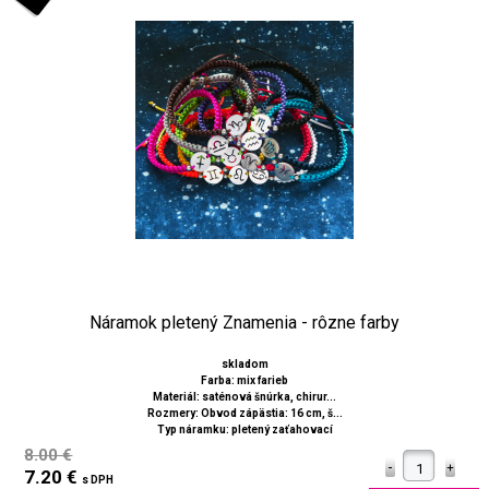
Náramok pletený Znamenia - rôzne farby
skladom
Farba: mix farieb
Materiál: saténová šnúrka, chirur...
Rozmery: Obvod zápästia: 16 cm, š...
Typ náramku: pletený zaťahovací
8.00 €
7.20 €
s DPH