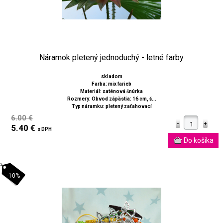
Náramok pletený jednoduchý - letné farby
skladom
Farba: mix farieb
Materiál: saténová šnúrka
Rozmery: Obvod zápästia: 16 cm, š...
Typ náramku: pletený zaťahovací
6.00 €
5.40 €
s DPH
-10%