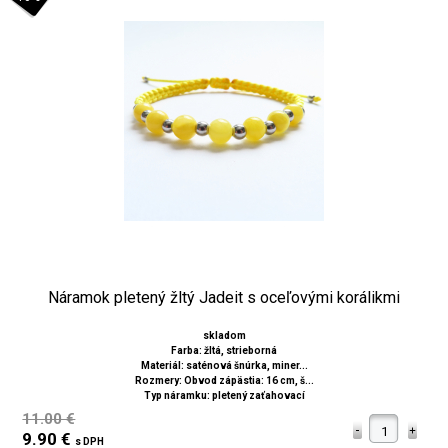
Náramok pletený žltý Jadeit s oceľovými korálikmi
skladom
Farba: žltá, strieborná
Materiál: saténová šnúrka, miner...
Rozmery: Obvod zápästia: 16 cm, š...
Typ náramku: pletený zaťahovací
11.00 €
9.90 €
s DPH