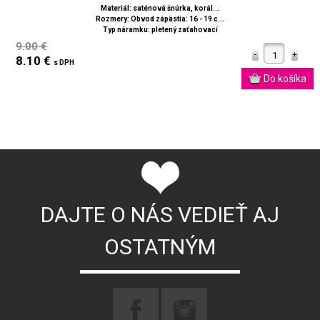
Materiál: saténová šnúrka, korál...
Rozmery: Obvod zápästia: 16 - 19 c...
Typ náramku: pletený zaťahovací
9.00 €
8.10 €
s DPH
DAJTE O NÁS VEDIEŤ AJ
OSTATNÝM