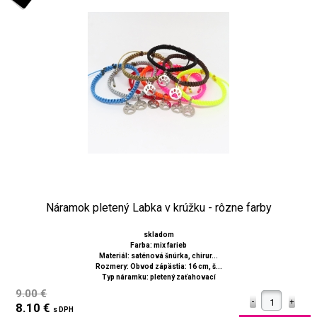
Náramok pletený Labka v krúžku - rôzne farby
skladom
Farba: mix farieb
Materiál: saténová šnúrka, chirur...
Rozmery: Obvod zápästia: 16 cm, š...
Typ náramku: pletený zaťahovací
9.00 €
8.10 €
s DPH