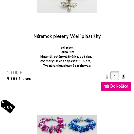
Náramok pletený Včelí plást žltý
skladom
Farba: žltá
Materiál: saténová šnúrka, ozdoba...
Rozmery: Obvod zápästia: 15,5 cm, ...
Typ náramku: pletený zaťahovací
10.00 €
9.00 €
s DPH
-10%