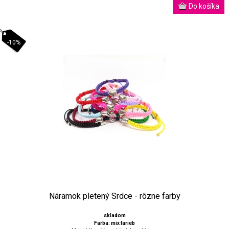
-10%
Náramok pletený Srdce - rôzne farby
skladom
Farba: mix farieb