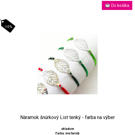
-10%
Náramok šnúrkový List tenký - farba na výber
skladom
Farba: mix farieb