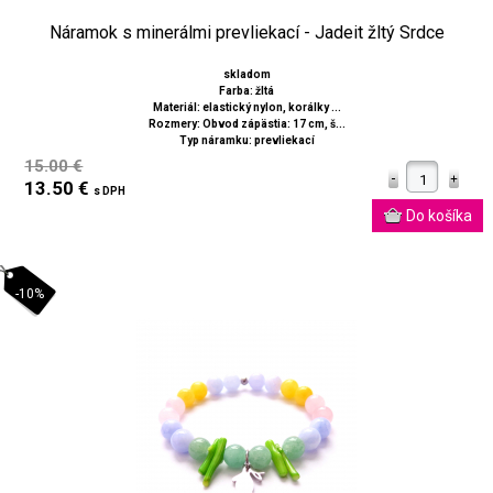
Náramok s minerálmi prevliekací - Jadeit žltý Srdce
skladom
Farba: žltá
Materiál: elastický nylon, korálky ...
Rozmery: Obvod zápästia: 17 cm, š...
Typ náramku: prevliekací
15.00 €
13.50 €
s DPH
-10%