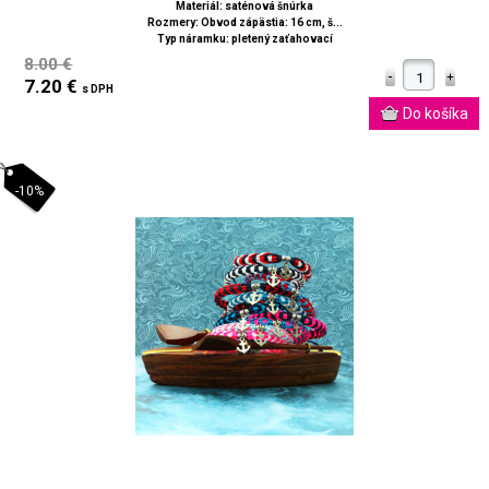
Materiál: saténová šnúrka
Rozmery: Obvod zápästia: 16 cm, š...
Typ náramku: pletený zaťahovací
8.00 €
7.20 €
s DPH
-10%