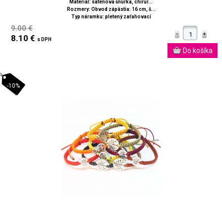
Materiál: saténová šnúrka, chirur...
Rozmery: Obvod zápästia: 16 cm, š...
Typ náramku: pletený zaťahovací
9.00 €
8.10 €
s DPH
-10%