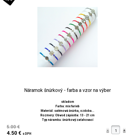
Náramok šnúrkový - farba a vzor na výber
skladom
Farba: mix farieb
Materiál: saténová šnúrka, ozdoba...
Rozmery: Obvod zápästia: 13 - 21 cm
Typ náramku: šnúrkový zaťahovací
5.00 €
4.50 €
s DPH