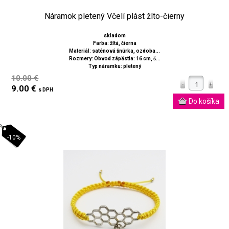
Náramok pletený Včelí plást žlto-čierny
skladom
Farba: žltá, čierna
Materiál: saténová šnúrka, ozdoba...
Rozmery: Obvod zápästia: 16 cm, š...
Typ náramku: pletený
10.00 €
9.00 €
s DPH
-10%