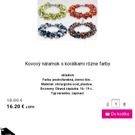
Kovový náramok s korálkami rôzne farby
skladom
Farba: pestrofarebná, čierno-bie...
Materiál: chirurgická oceľ, plastov...
Rozmery: Obvod zápästia: 16 - 19 c...
Typ náramku: zapínací
18.00 €
16.20 €
s DPH