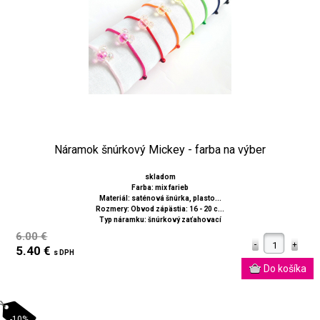
Náramok šnúrkový Mickey - farba na výber
skladom
Farba: mix farieb
Materiál: saténová šnúrka, plasto...
Rozmery: Obvod zápästia: 16 - 20 c...
Typ náramku: šnúrkový zaťahovací
6.00 €
5.40 €
s DPH
-10%