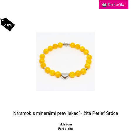
-10%
Náramok s minerálmi prevliekací - žltá Perleť Srdce
skladom
Farba: žltá