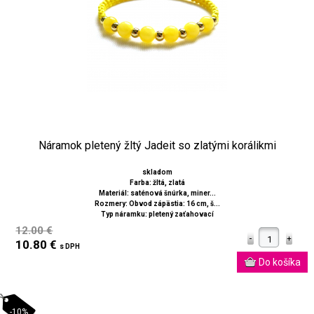
Náramok pletený žltý Jadeit so zlatými korálikmi
skladom
Farba: žltá, zlatá
Materiál: saténová šnúrka, miner...
Rozmery: Obvod zápästia: 16 cm, š...
Typ náramku: pletený zaťahovací
12.00 €
10.80 €
s DPH
-10%