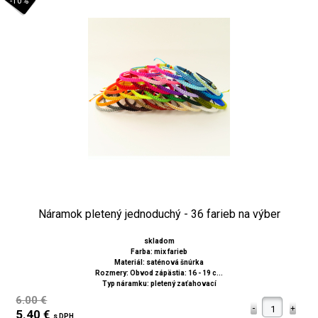
-10%
Náramok pletený jednoduchý - 36 farieb na výber
skladom
Farba: mix farieb
Materiál: saténová šnúrka
Rozmery: Obvod zápästia: 16 - 19 c...
Typ náramku: pletený zaťahovací
6.00 €
5.40 €
s DPH