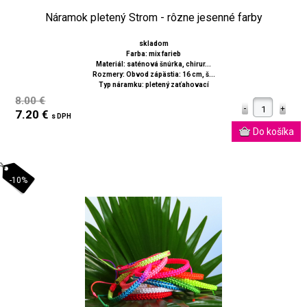
Náramok pletený Strom - rôzne jesenné farby
skladom
Farba: mix farieb
Materiál: saténová šnúrka, chirur...
Rozmery: Obvod zápästia: 16 cm, š...
Typ náramku: pletený zaťahovací
8.00 €
7.20 €
s DPH
-10%