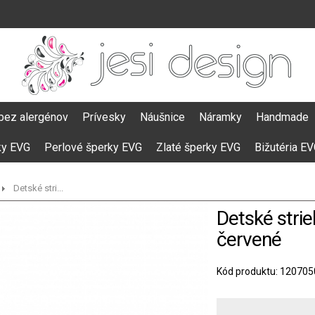
bez alergénov
Prívesky
Náušnice
Náramky
Handmade
ky EVG
Perlové šperky EVG
Zlaté šperky EVG
Bižutéria E
Detské stri...
Detské strie
červené
Kód produktu: 120705