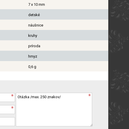
7 x 10 mm
detské
náušnice
kruhy
príroda
hmyz
0,6 g