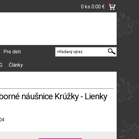
0 ks
0.00 €
Pre deti
VG
Články
borné náušnice Krúžky - Lienky
04