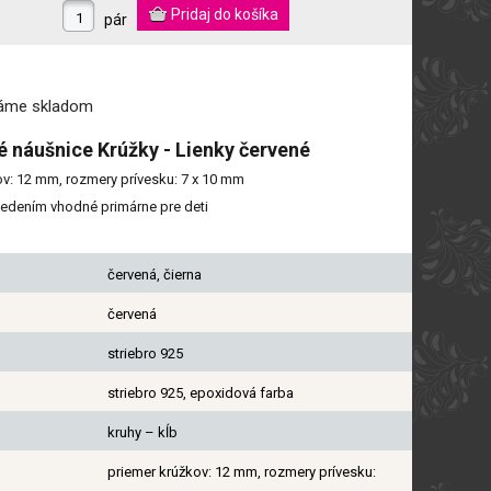
pár
máme
skladom
é náušnice Krúžky - Lienky červené
v: 12 mm, rozmery prívesku: 7 x 10 mm
vedením vhodné primárne pre deti
červená, čierna
červená
striebro 925
striebro 925, epoxidová farba
kruhy – kĺb
priemer krúžkov: 12 mm, rozmery prívesku: