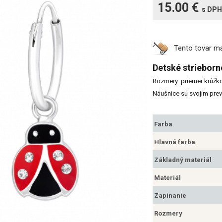
15.00 €
s DPH
Tento tovar 
Detské strieborn
Rozmery: priemer krúžko
Náušnice sú svojím pre
Farba
Hlavná farba
Základný materiál
Materiál
Zapínanie
Rozmery