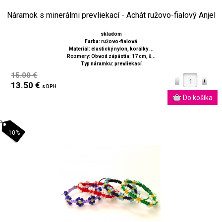
Náramok s minerálmi prevliekací - Achát ružovo-fialový Anjel
skladom
Farba: ružovo-fialová
Materiál: elastický nylon, korálky ...
Rozmery: Obvod zápästia: 17 cm, š...
Typ náramku: prevliekací
15.00 €
13.50 €
s DPH
-10%