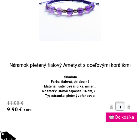
Náramok pletený fialový Ametyst s oceľovými korálikmi
skladom
Farba: fialová, strieborná
Materiál: saténová šnúrka, miner...
Rozmery: Obvod zápästia: 16 cm, š...
Typ náramku: pletený zaťahovací
11.00 €
9.90 €
s DPH
-10%