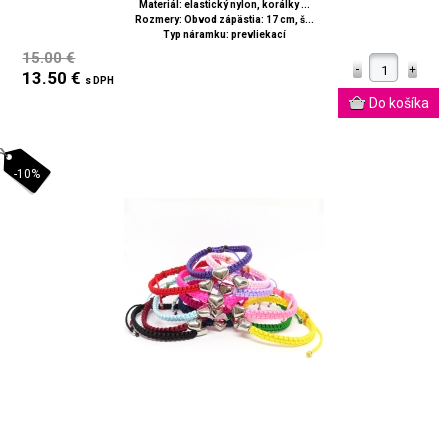
Materiál: elastický nylon, korálky ...
Rozmery: Obvod zápästia: 17 cm, š...
Typ náramku: prevliekací
15.00 €
13.50 €
s DPH
-10%