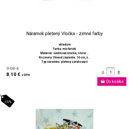
Náramok pletený Vločka - zimné farby
skladom
Farba: mix farieb
Materiál: saténová šnúrka, chirur...
Rozmery: Obvod zápästia: 16 cm, š...
Typ náramku: pletený zaťahovací
9.00 €
8.10 €
s DPH
-10%