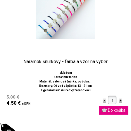
Náramok šnúrkový - farba a vzor na výber
skladom
Farba: mix farieb
Materiál: saténová šnúrka, ozdoba...
Rozmery: Obvod zápästia: 13 - 21 cm
Typ náramku: šnúrkový zaťahovací
5.00 €
4.50 €
s DPH