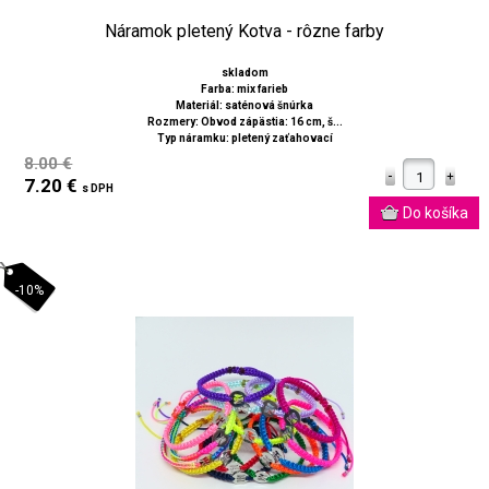
Náramok pletený Kotva - rôzne farby
skladom
Farba: mix farieb
Materiál: saténová šnúrka
Rozmery: Obvod zápästia: 16 cm, š...
Typ náramku: pletený zaťahovací
8.00 €
7.20 €
s DPH
-10%