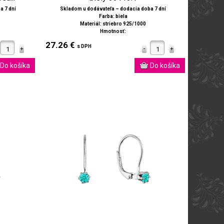
a 7 dní
Skladom u dodávateľa – dodacia doba 7 dní
Farba: biela
Materiál: striebro 925/1000
Hmotnosť:
27.26 €
s DPH