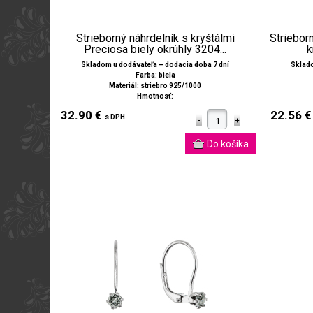
Strieborný náhrdelník s kryštálmi
Striebor
Preciosa biely okrúhly 3204...
k
Skladom u dodávateľa – dodacia doba 7 dní
Sklado
Farba: biela
Materiál: striebro 925/1000
Hmotnosť:
32.90 €
22.56 
s DPH