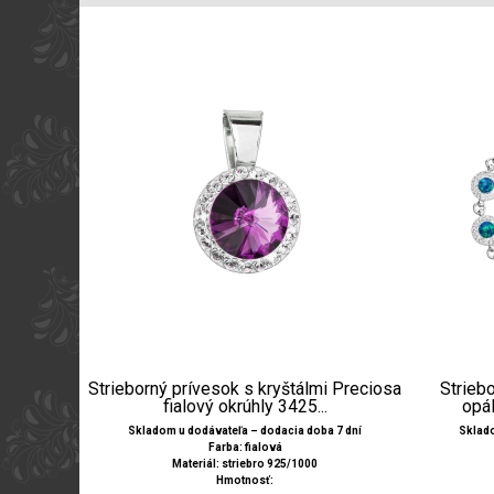
Strieborný prívesok s kryštálmi Preciosa
Strieb
fialový okrúhly 3425...
opál
Skladom u dodávateľa – dodacia doba 7 dní
Sklado
Farba: fialová
Materiál: striebro 925/1000
Hmotnosť: