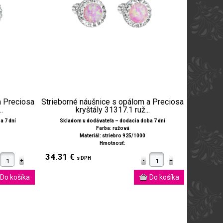
a Preciosa
Strieborné náušnice s opálom a Preciosa
.
kryštály 31317.1 ruž...
a 7 dní
Skladom u dodávateľa – dodacia doba 7 dní
Farba: ružová
Materiál: striebro 925/1000
Hmotnosť:
34.31 €
s DPH