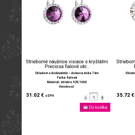
Strieborné náušnice visiace s kryštálmi
Striebor
Preciosa fialové okr...
Skladom u dodávateľa – dodacia doba 7 dní
Sklado
Farba: fialová
Materiál: striebro 925/1000
Hmotnosť:
31.02 €
35.72 
s DPH