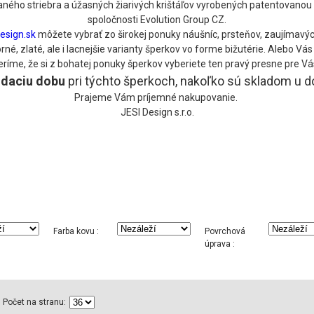
ného striebra a úžasných žiarivých krištáľov vyrobených patentovanou 
spoločnosti Evolution Group CZ.
esign.sk
môžete vybrať zo širokej ponuky náušníc, prsteňov, zaujímavýc
é, zlaté, ale i lacnejšie varianty šperkov vo forme bižutérie. Alebo V
eríme, že si z bohatej ponuky šperkov vyberiete ten pravý presne pre Vá
odaciu
dobu
pri týchto šperkoch, nakoľko sú skladom u 
Prajeme Vám príjemné nakupovanie.
JESI Design s.r.o.
Farba kovu :
Povrchová
úprava :
Počet na stranu: