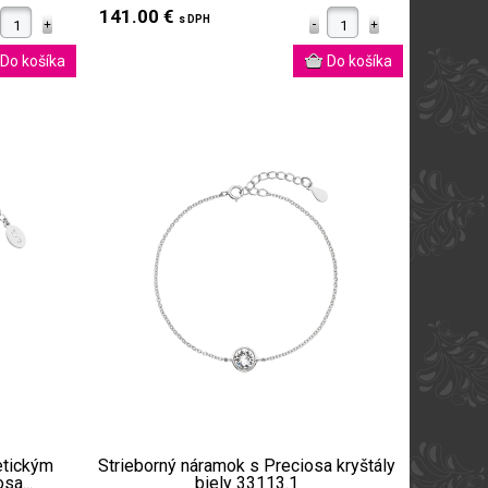
141.00 €
s DPH
etickým
Strieborný náramok s Preciosa kryštály
sa...
biely 33113.1