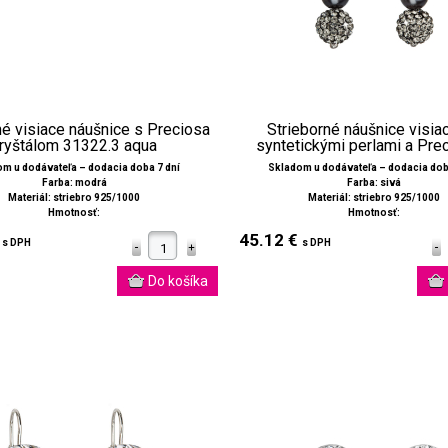
né visiace náušnice s Preciosa
Strieborné náušnice visia
ryštálom 31322.3 aqua
syntetickými perlami a Preci
m u dodávateľa – dodacia doba 7 dní
Skladom u dodávateľa – dodacia dob
Farba: modrá
Farba: sivá
Materiál: striebro 925/1000
Materiál: striebro 925/1000
Hmotnosť:
Hmotnosť:
€
45.12 €
s DPH
s DPH