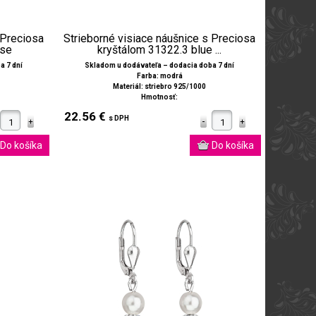
 Preciosa
Strieborné visiace náušnice s Preciosa
ose
kryštálom 31322.3 blue ...
a 7 dní
Skladom u dodávateľa – dodacia doba 7 dní
Farba: modrá
Materiál: striebro 925/1000
Hmotnosť:
22.56 €
s DPH