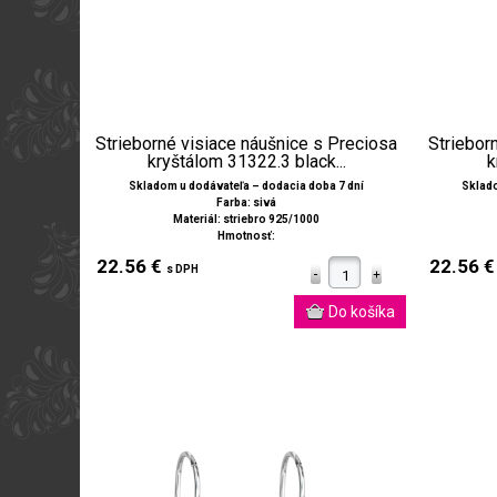
Strieborné visiace náušnice s Preciosa
Striebor
kryštálom 31322.3 black...
k
Skladom u dodávateľa – dodacia doba 7 dní
Sklado
Farba: sivá
Materiál: striebro 925/1000
Hmotnosť:
22.56 €
22.56 
s DPH