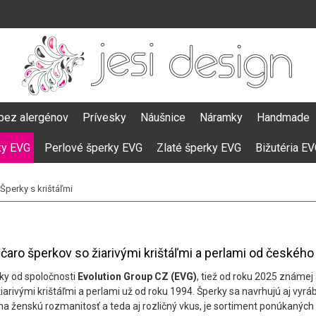
bez alergénov
Prívesky
Náušnice
Náramky
Handmade
ky EVG
Perlové šperky EVG
Zlaté šperky EVG
Bižutéria E
Šperky s krištáľmi
čaro šperkov so žiarivými krištáľmi a perlami od českéh
ky od spoločnosti
Evolution Group CZ (EVG)
, tiež od roku 2025 známej
 žiarivými krištáľmi a perlami už od roku 1994. Šperky sa navrhujú aj vy
na ženskú rozmanitosť a teda aj rozličný vkus, je sortiment ponúkaných 