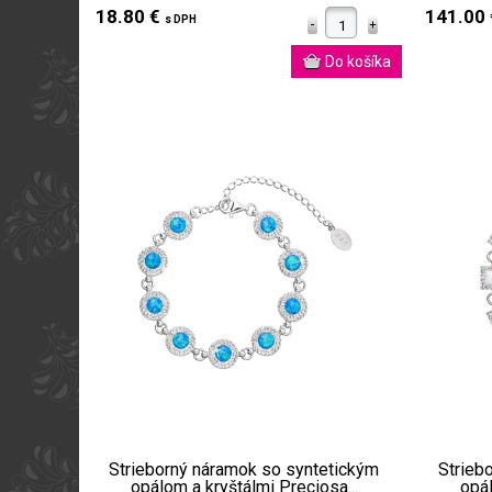
18.80 €
141.00
s DPH
Strieborný náramok so syntetickým
Strieb
opálom a kryštálmi Preciosa...
opál