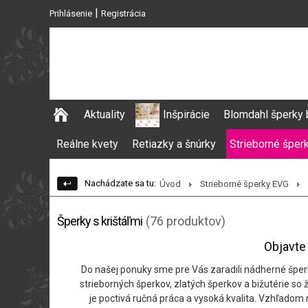
|
Prihlásenie
Registrácia
Aktuality
Inšpirácie
Blomdahl šperky 
Reálne kvety
Retiazky a šnúrky
Strieborné šper
Nachádzate sa tu:
Úvod
Strieborné šperky EVG
Šperky s krištáľmi
(76 produktov)
Objavte 
Do našej ponuky sme pre Vás zaradili nádherné šper
strieborných šperkov, zlatých šperkov a bižutérie so
je poctivá ručná práca a vysoká kvalita. Vzhľadom 