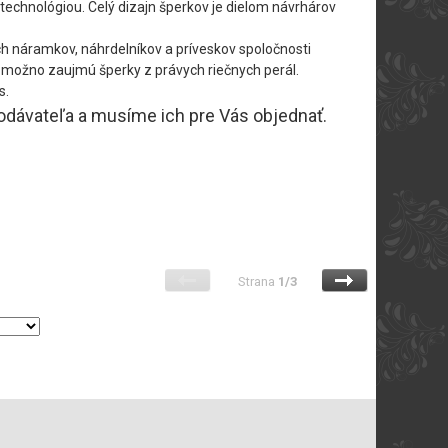
technológiou. Celý dizajn šperkov je dielom návrhárov
h náramkov, náhrdelníkov a príveskov spoločnosti
ás možno zaujmú šperky z právych riečnych perál.
s.
dodávateľa a musíme ich pre Vás objednať.
Strana
1/3