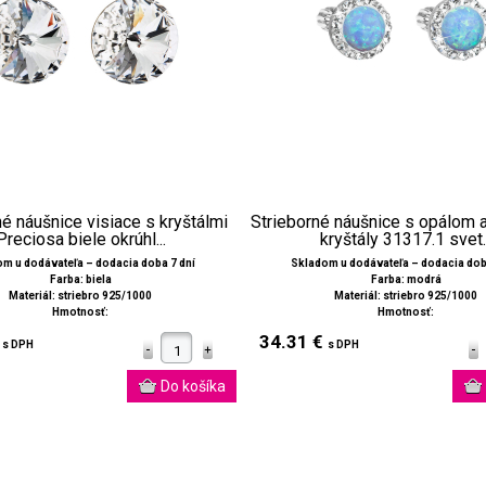
né náušnice visiace s kryštálmi
Strieborné náušnice s opálom 
Preciosa biele okrúhl...
kryštály 31317.1 svet..
m u dodávateľa – dodacia doba 7 dní
Skladom u dodávateľa – dodacia dob
Farba: biela
Farba: modrá
Materiál: striebro 925/1000
Materiál: striebro 925/1000
Hmotnosť:
Hmotnosť:
€
34.31 €
s DPH
s DPH