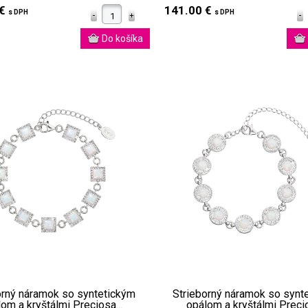
 €
141.00 €
s DPH
s DPH
orný náramok so syntetickým
Strieborný náramok so synt
om a kryštálmi Preciosa...
opálom a kryštálmi Precio