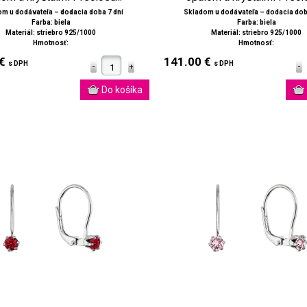
m u dodávateľa – dodacia doba 7 dní
Skladom u dodávateľa – dodacia dob
Farba: biela
Farba: biela
Materiál: striebro 925/1000
Materiál: striebro 925/1000
Hmotnosť:
Hmotnosť:
 €
141.00 €
s DPH
s DPH