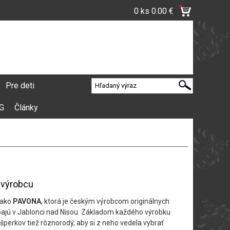
0 ks
0.00 €
Pre deti
VG
Články
o výrobcu
 ako
PAVONA
, ktorá je českým výrobcom originálnych
rábajú v Jablonci nad Nisou. Základom každého výrobku
šperkov tiež rôznorodý, aby si z neho vedela vybrať