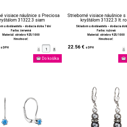
né visiace náušnice s Preciosa
Strieborné visiace náušnice s
ryštálom 31322.3 siam
kryštálom 31322.3 lt. r
m u dodávateľa – dodacia doba 7 dní
Skladom u dodávateľa – dodacia dob
Farba: červená
Farba: ružová
Materiál: striebro 925/1000
Materiál: striebro 925/1000
Hmotnosť:
Hmotnosť:
€
22.56 €
s DPH
s DPH