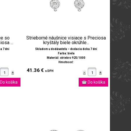
ce so
Strieborné náušnice visiace s Preciosa
osa ...
kryštály biele okrúhle...
a 7 dní
Skladom u dodávateľa – dodacia doba 7 dní
Farba: biela
Materiál: striebro 925/1000
Hmotnosť:
41.36 €
s DPH