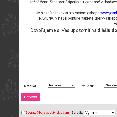
každá žena. Strieborné šperky sú vyrábané z rhodiova
Už niekoľko rokov si aj v našom eshope
www.jesid
PAVONA. V našej ponuke nájdete šperky strieborn
V
Dovoľujeme si Vás upozorniť na
dlhšiu d
Materiál :
Typ šperku :
Zobraziť iba produkty skladom
Zoradiť: