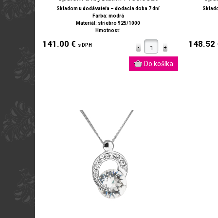
Skladom u dodávateľa – dodacia doba 7 dní
Sklado
Farba: modrá
Materiál: striebro 925/1000
Hmotnosť:
141.00 €
148.52
s DPH