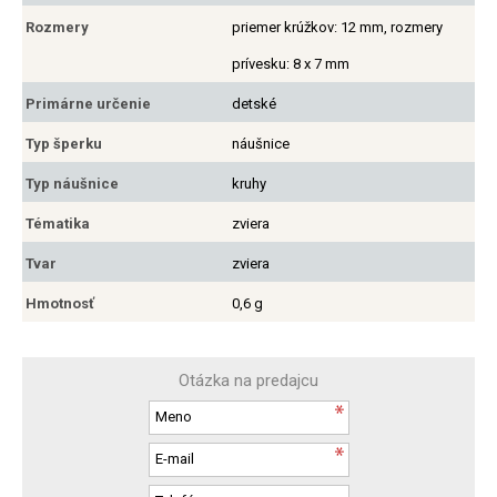
Rozmery
priemer krúžkov: 12 mm, rozmery
prívesku: 8 x 7 mm
Primárne určenie
detské
Typ šperku
náušnice
Typ náušnice
kruhy
Tématika
zviera
Tvar
zviera
Hmotnosť
0,6 g
Otázka na predajcu