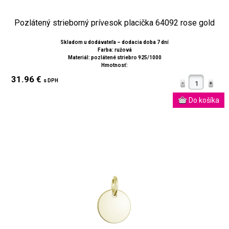
Pozlátený strieborný prívesok placička 64092 rose gold
Skladom u dodávateľa – dodacia doba 7 dní
Farba: ružová
Materiál: pozlátené striebro 925/1000
Hmotnosť:
31.96 €
s DPH