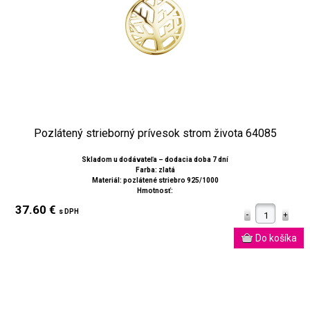
Pozlátený strieborný prívesok strom života 64085
Skladom u dodávateľa – dodacia doba 7 dní
Farba: zlatá
Materiál: pozlátené striebro 925/1000
Hmotnosť:
37.60 €
s DPH