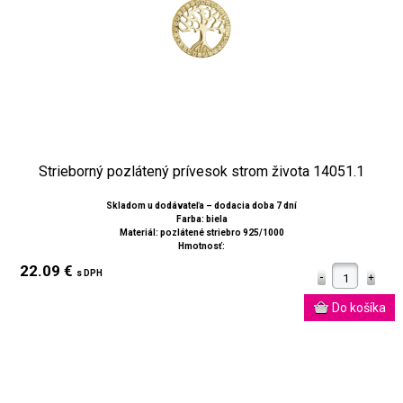
Strieborný pozlátený prívesok strom života 14051.1
Skladom u dodávateľa – dodacia doba 7 dní
Farba: biela
Materiál: pozlátené striebro 925/1000
Hmotnosť:
22.09 €
s DPH