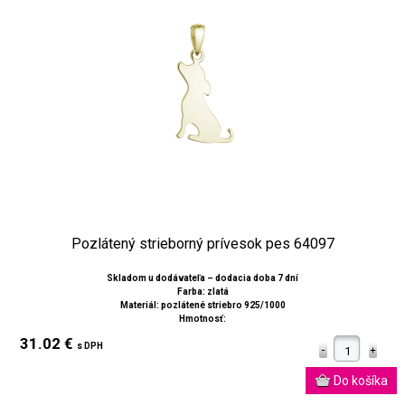
Pozlátený strieborný prívesok pes 64097
Skladom u dodávateľa – dodacia doba 7 dní
Farba: zlatá
Materiál: pozlátené striebro 925/1000
Hmotnosť:
31.02 €
s DPH