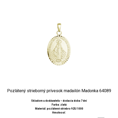
Pozlátený strieborný prívesok madailón Madonka 64089
Skladom u dodávateľa – dodacia doba 7 dní
Farba: zlatá
Materiál: pozlátené striebro 925/1000
Hmotnosť: