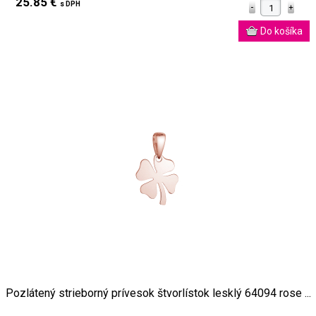
25.85 €
s DPH
Pozlátený strieborný prívesok štvorlístok lesklý 64094 rose ...