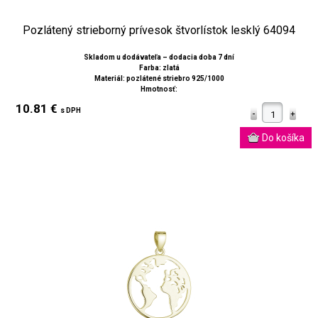
Pozlátený strieborný prívesok štvorlístok lesklý 64094
Skladom u dodávateľa – dodacia doba 7 dní
Farba: zlatá
Materiál: pozlátené striebro 925/1000
Hmotnosť:
10.81 €
s DPH