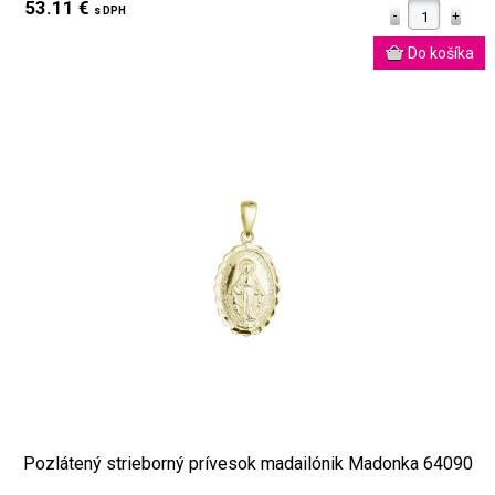
53.11 €
s DPH
Pozlátený strieborný prívesok madailónik Madonka 64090