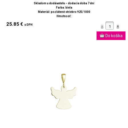
Skladom u dodávateľa – dodacia doba 7 dní
Farba: biela
Materiál: pozlátené striebro 925/1000
Hmotnosť:
25.85 €
s DPH