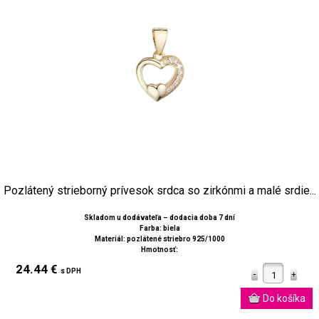
Pozlátený strieborný prívesok srdca so zirkónmi a malé srdie...
Skladom u dodávateľa – dodacia doba 7 dní
Farba: biela
Materiál: pozlátené striebro 925/1000
Hmotnosť:
24.44 €
s DPH