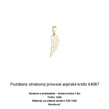
Pozlátený strieborný prívesok anjelské krídlo 64087
Skladom u dodávateľa – dodacia doba 7 dní
Farba: zlatá
Materiál: pozlátené striebro 925/1000
Hmotnosť: