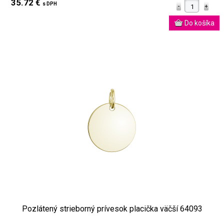
35.72 €
s DPH
Pozlátený strieborný prívesok placička väčší 64093