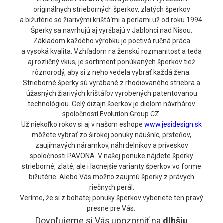
originálnych strieborných šperkov, zlatých šperkov
a bižutérie so žiarivými krištáľmi a perlami už od roku 1994.
Šperky sa navrhujú aj vyrábajú v Jablonci nad Nisou.
Základom každého výrobku je poctivá ručná práca
a vysoká kvalita. Vzhľadom na ženskú rozmanitosť a teda
aj rozličný vkus, je sortiment ponúkaných šperkov tiež
rôznorodý, aby si z neho vedela vybrať každá žena.
Strieborné šperky sú vyrábané z rhodiovaného striebra a
úžasných žiarivých krištáľov vyrobených patentovanou
technológiou. Celý dizajn šperkov je dielom návrhárov
spoločnosti Evolution Group CZ.
Už niekoľko rokov si aj v našom eshope
www.jesidesign.sk
môžete vybrať zo širokej ponuky náušníc, prsteňov,
zaujímavých náramkov, náhrdelníkov a príveskov
spoločnosti PAVONA. V našej ponuke nájdete šperky
strieborné, zlaté, ale i lacnejšie varianty šperkov vo forme
bižutérie. Alebo Vás možno zaujmú šperky z právych
riečnych perál.
Veríme, že si z bohatej ponuky šperkov vyberiete ten pravý
presne pre Vás.
Dovoľujeme si Vás upozorniť na
dlhšiu