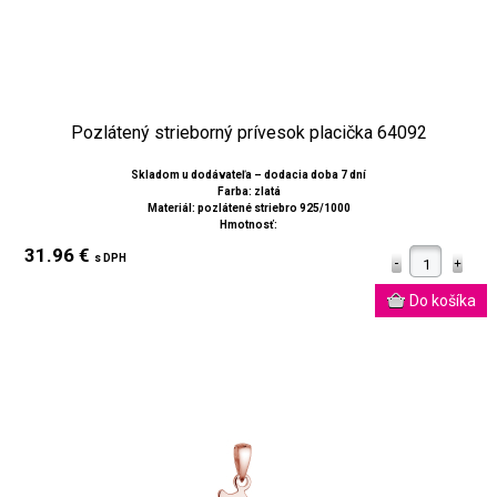
Pozlátený strieborný prívesok placička 64092
Skladom u dodávateľa – dodacia doba 7 dní
Farba: zlatá
Materiál: pozlátené striebro 925/1000
Hmotnosť:
31.96 €
s DPH