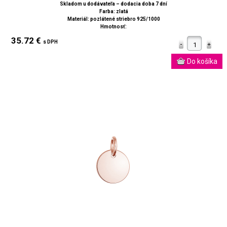
Skladom u dodávateľa – dodacia doba 7 dní
Farba: zlatá
Materiál: pozlátené striebro 925/1000
Hmotnosť:
35.72 €
s DPH