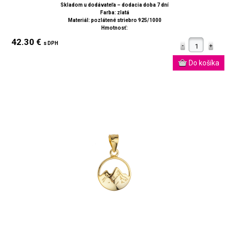
Skladom u dodávateľa – dodacia doba 7 dní
Farba: zlatá
Materiál: pozlátené striebro 925/1000
Hmotnosť:
42.30 €
s DPH