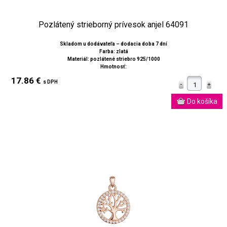
Pozlátený strieborný prívesok anjel 64091
Skladom u dodávateľa – dodacia doba 7 dní
Farba: zlatá
Materiál: pozlátené striebro 925/1000
Hmotnosť:
17.86 €
s DPH