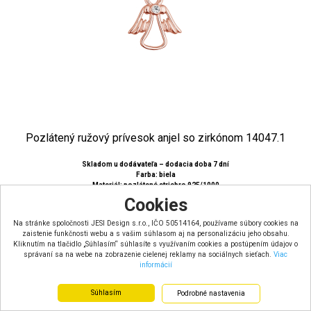
Pozlátený ružový prívesok anjel so zirkónom 14047.1
Skladom u dodávateľa – dodacia doba 7 dní
Farba: biela
Materiál: pozlátené striebro 925/1000
Hmotnosť:
Cookies
25.85 €
s DPH
Na stránke spoločnosti JESI Design s.r.o., IČO 50514164, používame súbory cookies na
zaistenie funkčnosti webu a s vašim súhlasom aj na personalizáciu jeho obsahu.
Kliknutím na tlačidlo „Súhlasím“ súhlasíte s využívaním cookies a postúpením údajov o
správaní sa na webe na zobrazenie cielenej reklamy na sociálnych sieťach.
Viac
informácií
Súhlasím
Podrobné nastavenia