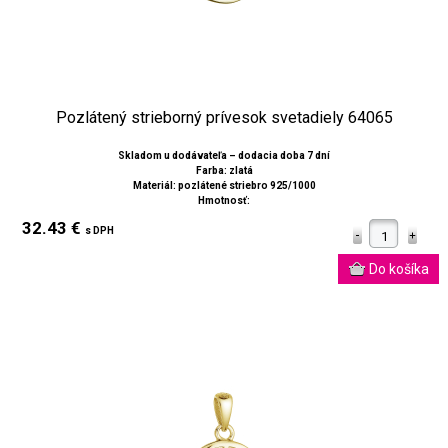
Pozlátený strieborný prívesok svetadiely 64065
Skladom u dodávateľa – dodacia doba 7 dní
Farba: zlatá
Materiál: pozlátené striebro 925/1000
Hmotnosť:
32.43 €
s DPH