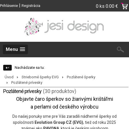
|
Prihlásenie
Registrácia
0 ks
0.00 €
Menu
Nachádzate sa tu:
Úvod
Strieborné šperky EVG
Pozlátené šperky
Pozlátené prívesky
Pozlátené prívesky
(30 produktov)
Objavte čaro šperkov so žiarivými krištáľmi
a perlami od českého výrobcu
Do našej ponuky sme pre Vás zaradili nádherné šperky od
spoločnosti
Evolution Group CZ (EVG)
, tiež od roku 2025
známej ako
PAVONA
, ktorá je českým výrobcom