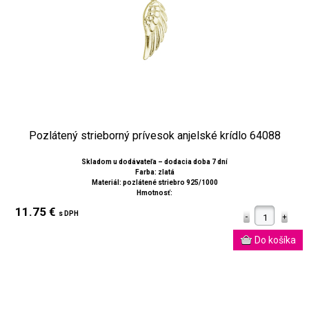
Pozlátený strieborný prívesok anjelské krídlo 64088
Skladom u dodávateľa – dodacia doba 7 dní
Farba: zlatá
Materiál: pozlátené striebro 925/1000
Hmotnosť:
11.75 €
s DPH