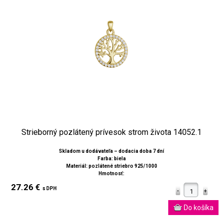
Strieborný pozlátený prívesok strom života 14052.1
Skladom u dodávateľa – dodacia doba 7 dní
Farba: biela
Materiál: pozlátené striebro 925/1000
Hmotnosť:
27.26 €
s DPH