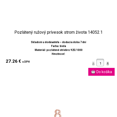
Pozlátený ružový prívesok strom života 14052.1
Skladom u dodávateľa – dodacia doba 7 dní
Farba: biela
Materiál: pozlátené striebro 925/1000
Hmotnosť:
27.26 €
s DPH