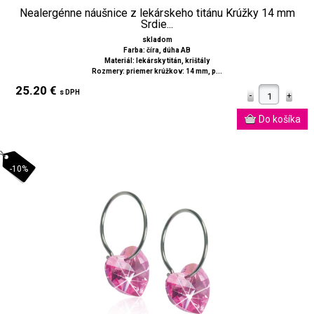
Nealergénne náušnice z lekárskeho titánu Krúžky 14 mm
Srdie...
skladom
Farba: číra, dúha AB
Materiál: lekársky titán, krištály
Rozmery: priemer krúžkov: 14 mm, p...
25.20 €
s DPH
-10%