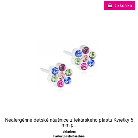
Nealergénne detské náušnice z lekárskeho plastu Kvietky 5
mm p...
skladom
Farba: pestrofarebná