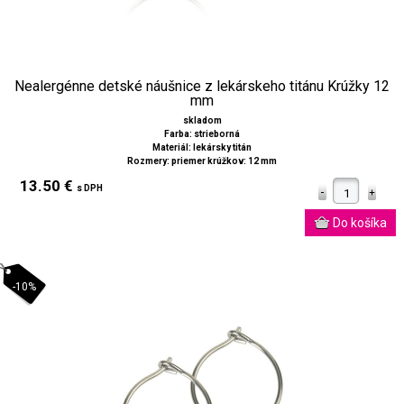
Nealergénne detské náušnice z lekárskeho titánu Krúžky 12
mm
skladom
Farba: strieborná
Materiál: lekársky titán
Rozmery: priemer krúžkov: 12 mm
13.50 €
s DPH
-10%