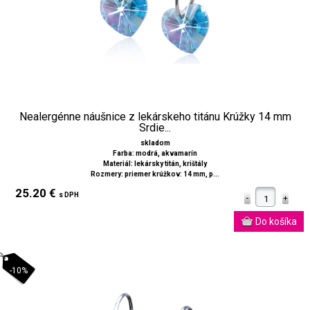
Nealergénne náušnice z lekárskeho titánu Krúžky 14 mm
Srdie...
skladom
Farba: modrá, akvamarín
Materiál: lekársky titán, krištály
Rozmery: priemer krúžkov: 14 mm, p...
25.20 €
s DPH
-10%