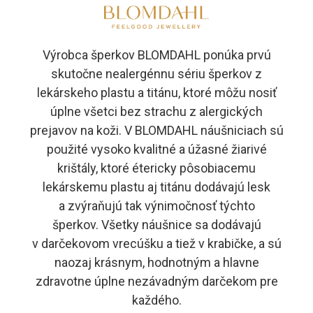
Výrobca šperkov BLOMDAHL ponúka prvú
skutočne nealergénnu sériu šperkov z
lekárskeho plastu a titánu, ktoré môžu nosiť
úplne všetci bez strachu z alergických
prejavov na koži. V BLOMDAHL náušniciach sú
použité vysoko kvalitné a úžasné žiarivé
krištály, ktoré étericky pôsobiacemu
lekárskemu plastu aj titánu dodávajú lesk
a zvýraňujú tak výnimočnosť týchto
šperkov. Všetky náušnice sa dodávajú
v darčekovom vrecúšku a tiež v krabičke, a sú
naozaj krásnym, hodnotným a hlavne
zdravotne úplne nezávadným darčekom pre
každého.