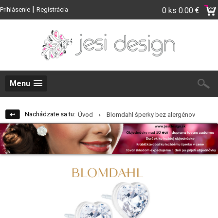
|
Prihlásenie
Registrácia
0 ks
0.00 €
Menu
Nachádzate sa tu:
Úvod
Blomdahl šperky bez alergénov