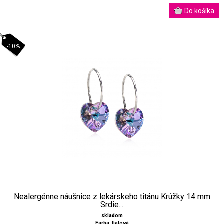
-10%
Nealergénne náušnice z lekárskeho titánu Krúžky 14 mm
Srdie...
skladom
Farba: fialová