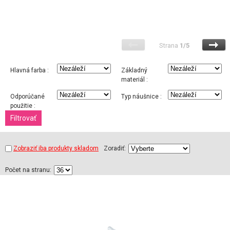
Strana
1/5
Hlavná farba :
Základný
materiál :
Odporúčané
Typ náušnice :
použitie :
Zobraziť iba produkty skladom
Zoradiť:
Počet na stranu: