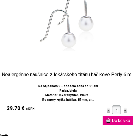
Nealergénne náušnice z lekárskeho titánu háčikové Perly 6 m...
Na objednávku – dodacia doba do 21 dní
Farba: biela
Materiál: lekársky titán, krištá...
Rozmery: výška háčika: 15 mm, pr...
29.70 €
s DPH