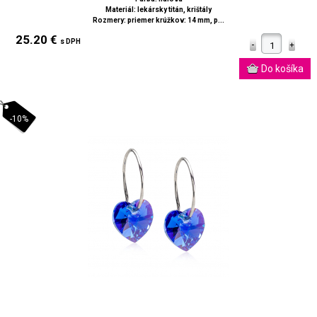
Materiál: lekársky titán, krištály
Rozmery: priemer krúžkov: 14 mm, p...
25.20 €
s DPH
-10%