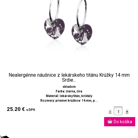
Nealergénne náušnice z lekárskeho titánu Krúžky 14 mm
Srdie...
skladom
Farba: čierna, číra
Materiál: lekársky titán, krištály
Rozmery: priemer krúžkov: 14 mm, p...
25.20 €
s DPH