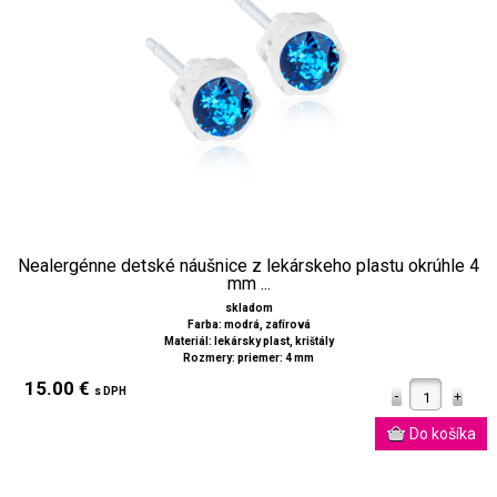
Nealergénne detské náušnice z lekárskeho plastu okrúhle 4
mm ...
skladom
Farba: modrá, zafírová
Materiál: lekársky plast, krištály
Rozmery: priemer: 4 mm
15.00 €
s DPH