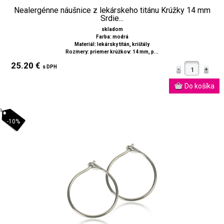
Nealergénne náušnice z lekárskeho titánu Krúžky 14 mm
Srdie...
skladom
Farba: modrá
Materiál: lekársky titán, krištály
Rozmery: priemer krúžkov: 14 mm, p...
25.20 €
s DPH
-10%