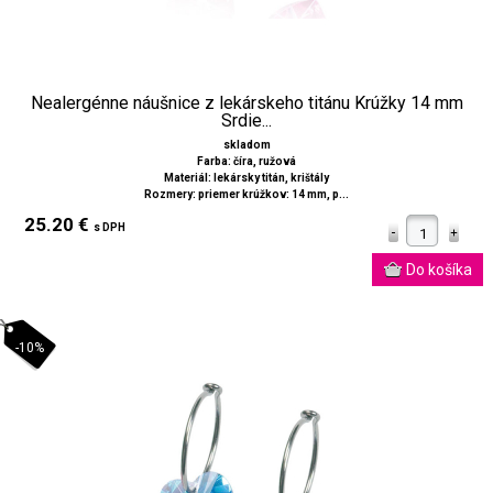
Nealergénne náušnice z lekárskeho titánu Krúžky 14 mm
Srdie...
skladom
Farba: číra, ružová
Materiál: lekársky titán, krištály
Rozmery: priemer krúžkov: 14 mm, p...
25.20 €
s DPH
-10%