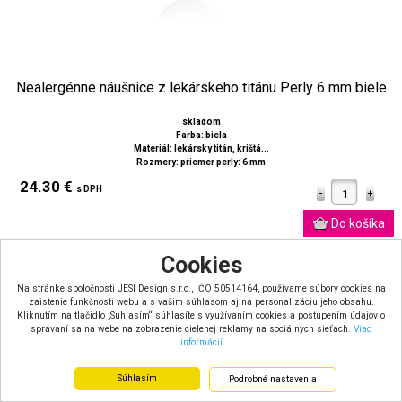
Nealergénne náušnice z lekárskeho titánu Perly 6 mm biele
skladom
Farba: biela
Materiál: lekársky titán, krištá...
Rozmery: priemer perly: 6 mm
24.30 €
s DPH
Cookies
-10%
Na stránke spoločnosti JESI Design s.r.o., IČO 50514164, používame súbory cookies na
zaistenie funkčnosti webu a s vašim súhlasom aj na personalizáciu jeho obsahu.
Kliknutím na tlačidlo „Súhlasím“ súhlasíte s využívaním cookies a postúpením údajov o
správaní sa na webe na zobrazenie cielenej reklamy na sociálnych sieťach.
Viac
informácií
Súhlasím
Podrobné nastavenia