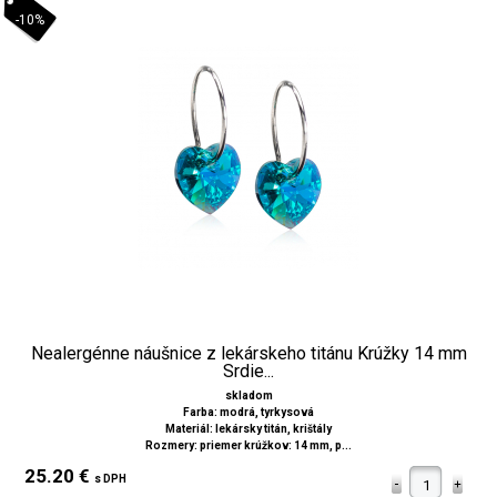
-10%
Nealergénne náušnice z lekárskeho titánu Krúžky 14 mm
Srdie...
skladom
Farba: modrá, tyrkysová
Materiál: lekársky titán, krištály
Rozmery: priemer krúžkov: 14 mm, p...
25.20 €
s DPH