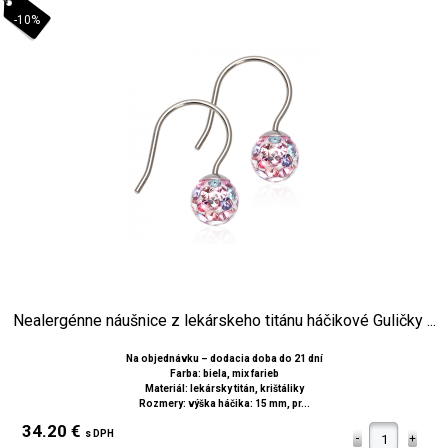
-10%
Nealergénne náušnice z lekárskeho titánu háčikové Guličky ...
Na objednávku – dodacia doba do 21 dní
Farba: biela, mix farieb
Materiál: lekársky titán, krištáliky
Rozmery: výška háčika: 15 mm, pr...
34.20 €
s DPH