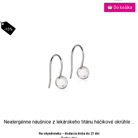
-10%
Nealergénne náušnice z lekárskeho titánu háčikové okrúhle ...
Na objednávku – dodacia doba do 21 dní