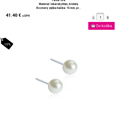
Farba: číra
Materiál: lekársky titán, krištály
Rozmery: výška háčika: 15 mm, pr...
41.40 €
s DPH
-10%