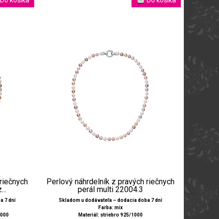
 riečnych
Perlový náhrdelník z pravých riečnych
..
perál multi 22004.3
a 7 dní
Skladom u dodávateľa – dodacia doba 7 dní
Farba: mix
1000
Materiál: striebro 925/1000