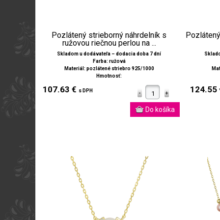
Pozlátený strieborný náhrdelník s
Pozlátený 
ružovou riečnou perlou na ...
Skladom u dodávateľa – dodacia doba 7 dní
Sklado
Farba: ružová
Materiál: pozlátené striebro 925/1000
Mat
Hmotnosť:
107.63 €
124.55
s DPH