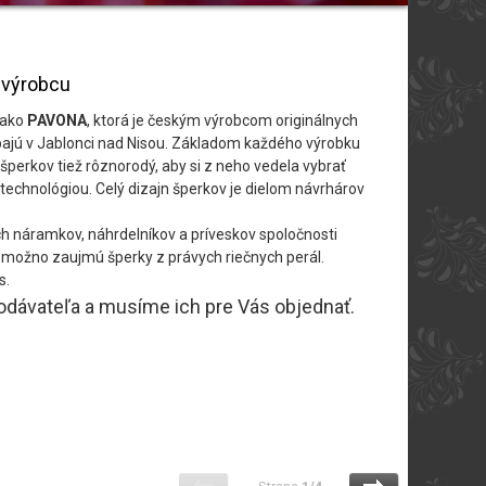
o výrobcu
 ako
PAVONA
, ktorá je českým výrobcom originálnych
rábajú v Jablonci nad Nisou. Základom každého výrobku
šperkov tiež rôznorodý, aby si z neho vedela vybrať
technológiou. Celý dizajn šperkov je dielom návrhárov
h náramkov, náhrdelníkov a príveskov spoločnosti
ás možno zaujmú šperky z právych riečnych perál.
s.
dodávateľa a musíme ich pre Vás objednať.