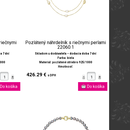
riečnymi
Pozlátený náhrdelník s riečnymi perlami
22060.1
a 7 dní
Skladom u dodávateľa – dodacia doba 7 dní
Farba: biela
1000
Materiál: pozlátené striebro 925/1000
Hmotnosť:
426.29 €
s DPH