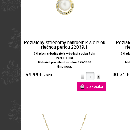
Pozlátený strieborný náhrdelník s bielou
Pozláte
riečnou perlou 22039.1
ri
Skladom u dodávateľa – dodacia doba 7 dní
Sklado
Farba: biela
Materiál: pozlátené striebro 925/1000
Mat
Hmotnosť:
54.99 €
90.71 
s DPH