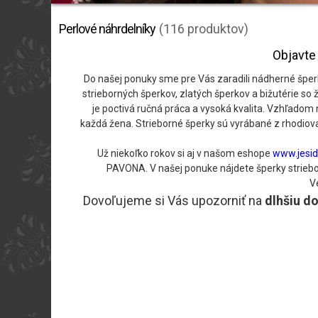
Perlové náhrdelníky
(116 produktov)
Objavte 
Do našej ponuky sme pre Vás zaradili nádherné šper
strieborných šperkov, zlatých šperkov a bižutérie so
je poctivá ručná práca a vysoká kvalita. Vzhľadom 
každá žena. Strieborné šperky sú vyrábané z rhodiova
Už niekoľko rokov si aj v našom eshope
www.jesid
PAVONA. V našej ponuke nájdete šperky strieborn
V
Dovoľujeme si Vás upozorniť na
dlhšiu d