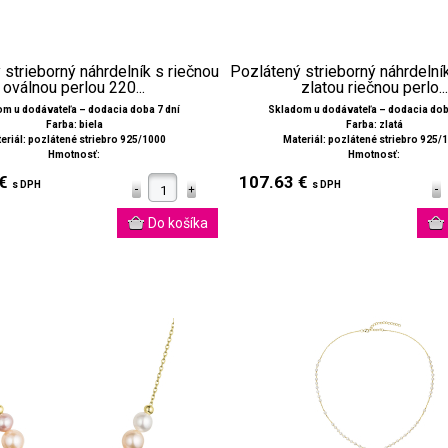
strieborný náhrdelník s riečnou
Pozlátený strieborný náhrdelní
oválnou perlou 220...
zlatou riečnou perlo...
m u dodávateľa – dodacia doba 7 dní
Skladom u dodávateľa – dodacia dob
Farba: biela
Farba: zlatá
eriál: pozlátené striebro 925/1000
Materiál: pozlátené striebro 925/
Hmotnosť:
Hmotnosť:
 €
107.63 €
s DPH
s DPH