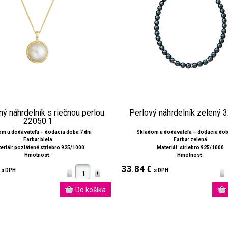
ý náhrdelník s riečnou perlou
Perlový náhrdelník zelený 
22050.1
m u dodávateľa – dodacia doba 7 dní
Skladom u dodávateľa – dodacia dob
Farba: biela
Farba: zelená
eriál: pozlátené striebro 925/1000
Materiál: striebro 925/1000
Hmotnosť:
Hmotnosť:
€
33.84 €
s DPH
s DPH