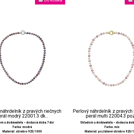
náhrdelník z pravých riečnych
Perlový náhrdelník z pravých
erál modrý 22001.3 dk...
perál multi 22004.3 poz.
m u dodávateľa – dodacia doba 7 dní
Skladom u dodávateľa – dodacia dob
Farba: modrá
Farba: mix
Materiál: striebro 925/1000
Materiál: pozlátené striebro 925/