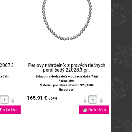
32007.3
Perlový náhrdelník z pravých riečnych
perál šedý 22028.3 gr...
a 7 dní
Skladom u dodávateľa – dodacia doba 7 dní
Farba: sivá
Materiál: pozlátené striebro 925/1000
Hmotnosť:
165.91 €
s DPH