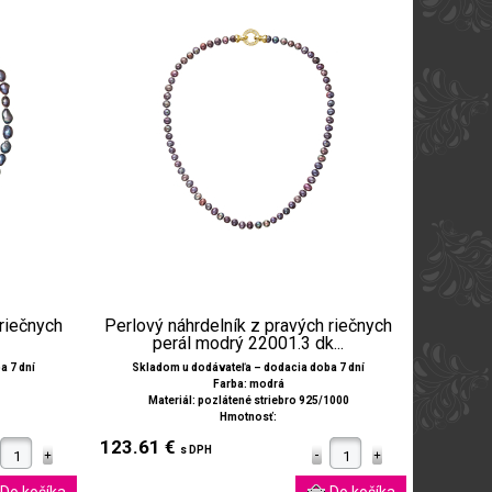
 riečnych
Perlový náhrdelník z pravých riečnych
perál modrý 22001.3 dk...
a 7 dní
Skladom u dodávateľa – dodacia doba 7 dní
Farba: modrá
Materiál: pozlátené striebro 925/1000
Hmotnosť:
123.61 €
s DPH