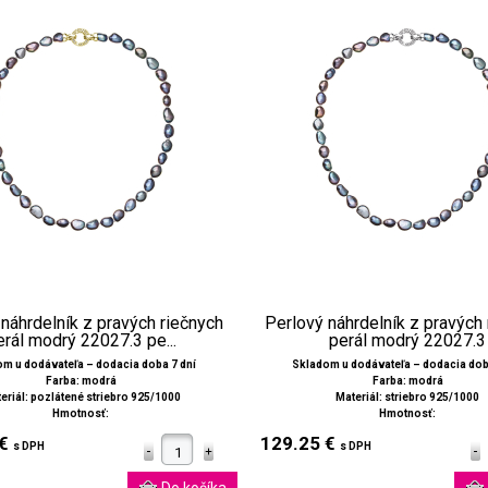
náhrdelník z pravých riečnych
Perlový náhrdelník z pravých
erál modrý 22027.3 pe...
perál modrý 22027.3
m u dodávateľa – dodacia doba 7 dní
Skladom u dodávateľa – dodacia dob
Farba: modrá
Farba: modrá
eriál: pozlátené striebro 925/1000
Materiál: striebro 925/1000
Hmotnosť:
Hmotnosť:
 €
129.25 €
s DPH
s DPH