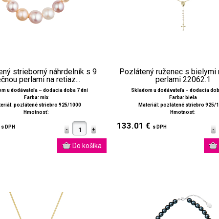
ný strieborný náhrdelník s 9
Pozlátený ruženec s bielymi 
ečnou perlami na retiaz...
perlami 22062.1
m u dodávateľa – dodacia doba 7 dní
Skladom u dodávateľa – dodacia dob
Farba: mix
Farba: biela
eriál: pozlátené striebro 925/1000
Materiál: pozlátené striebro 925/
Hmotnosť:
Hmotnosť:
€
133.01 €
s DPH
s DPH