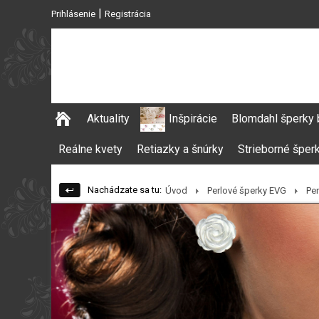
|
Prihlásenie
Registrácia
Aktuality
Inšpirácie
Blomdahl šperky 
Reálne kvety
Retiazky a šnúrky
Strieborné šper
Nachádzate sa tu:
Úvod
Perlové šperky EVG
Per