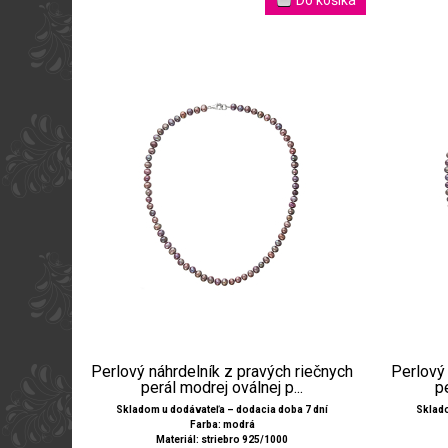
Perlový náhrdelník z pravých riečnych
Perlový 
perál modrej oválnej p...
p
Skladom u dodávateľa – dodacia doba 7 dní
Sklado
Farba: modrá
Materiál: striebro 925/1000