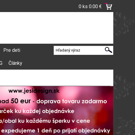
0 ks
0.00 €
Pre deti
VG
Články