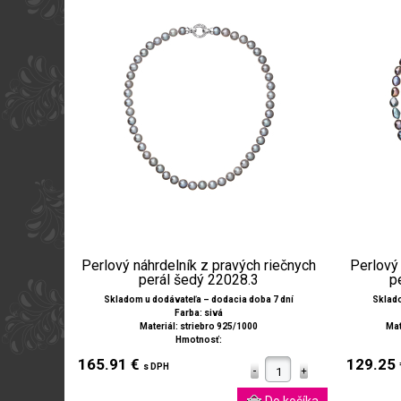
Perlový náhrdelník z pravých riečnych
Perlový 
perál šedý 22028.3
p
Skladom u dodávateľa – dodacia doba 7 dní
Sklado
Farba: sivá
Materiál: striebro 925/1000
Mat
Hmotnosť:
165.91 €
129.25
s DPH