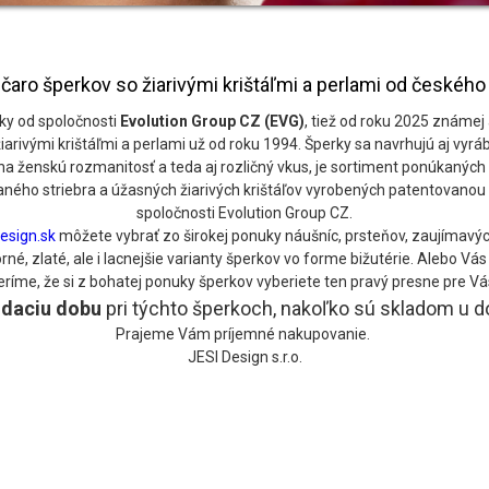
čaro šperkov so žiarivými krištáľmi a perlami od českéh
ky od spoločnosti
Evolution Group CZ (EVG)
, tiež od roku 2025 známej
 žiarivými krištáľmi a perlami už od roku 1994. Šperky sa navrhujú aj vy
na ženskú rozmanitosť a teda aj rozličný vkus, je sortiment ponúkaných 
ného striebra a úžasných žiarivých krištáľov vyrobených patentovanou 
spoločnosti Evolution Group CZ.
esign.sk
môžete vybrať zo širokej ponuky náušníc, prsteňov, zaujímavýc
é, zlaté, ale i lacnejšie varianty šperkov vo forme bižutérie. Alebo V
eríme, že si z bohatej ponuky šperkov vyberiete ten pravý presne pre Vá
odaciu
dobu
pri týchto šperkoch, nakoľko sú skladom u 
Prajeme Vám príjemné nakupovanie.
JESI Design s.r.o.