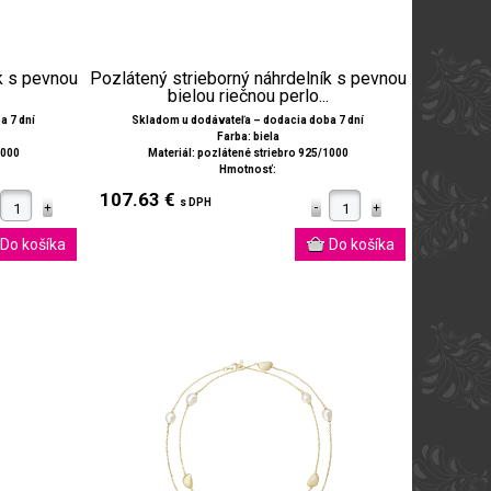
k s pevnou
Pozlátený strieborný náhrdelník s pevnou
bielou riečnou perlo...
a 7 dní
Skladom u dodávateľa – dodacia doba 7 dní
Farba: biela
1000
Materiál: pozlátené striebro 925/1000
Hmotnosť:
107.63 €
s DPH