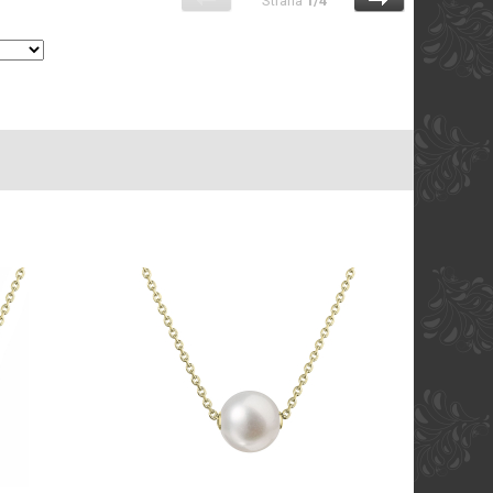
Strana
1/4