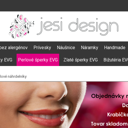
bez alergénov
Prívesky
Náušnice
Náramky
Handmade
ky EVG
Perlové šperky EVG
Zlaté šperky EVG
Bižutéria E
lové náhrdelníky