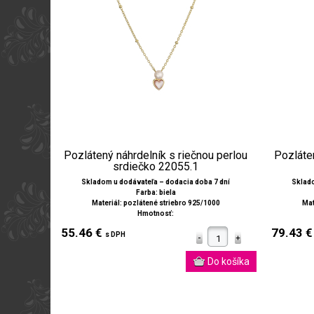
Pozlátený náhrdelník s riečnou perlou
Pozláten
srdiečko 22055.1
Skladom u dodávateľa – dodacia doba 7 dní
Sklado
Farba: biela
Materiál: pozlátené striebro 925/1000
Mat
Hmotnosť:
55.46 €
79.43 
s DPH