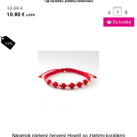
Typ náramku: pletený zaťahovací
12.00 €
10.80 €
s DPH
-10%
Náramok pletený červený Howlit so zlatými korálikmi