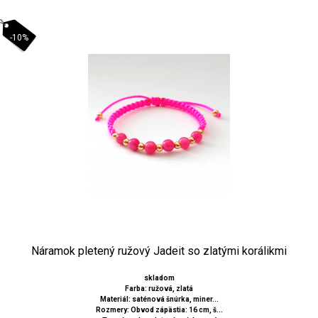
-10%
Náramok pletený ružový Jadeit so zlatými korálikmi
skladom
Farba: ružová, zlatá
Materiál: saténová šnúrka, miner...
Rozmery: Obvod zápästia: 16 cm, š...