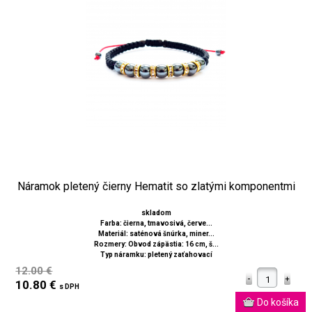
Náramok pletený čierny Hematit so zlatými komponentmi
skladom
Farba: čierna, tmavosivá, červe...
Materiál: saténová šnúrka, miner...
Rozmery: Obvod zápästia: 16 cm, š...
Typ náramku: pletený zaťahovací
12.00 €
10.80 €
s DPH