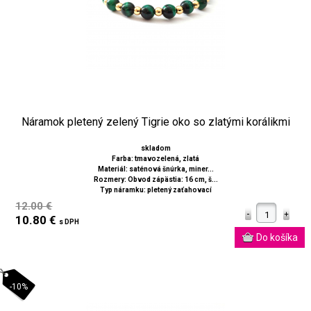
Náramok pletený zelený Tigrie oko so zlatými korálikmi
skladom
Farba: tmavozelená, zlatá
Materiál: saténová šnúrka, miner...
Rozmery: Obvod zápästia: 16 cm, š...
Typ náramku: pletený zaťahovací
12.00 €
10.80 €
s DPH
-10%