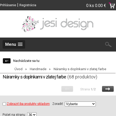
|
Prihlásenie
Registrácia
0 ks
0.00 €
Menu
Nachádzate sa tu:
Úvod
Handmade
Náramky s doplnkami v zlatej farbe
Náramky s doplnkami v zlatej farbe
(68 produktov)
Strana
1/2
Zobraziť iba produkty skladom
Zoradiť:
Počet na stranu: