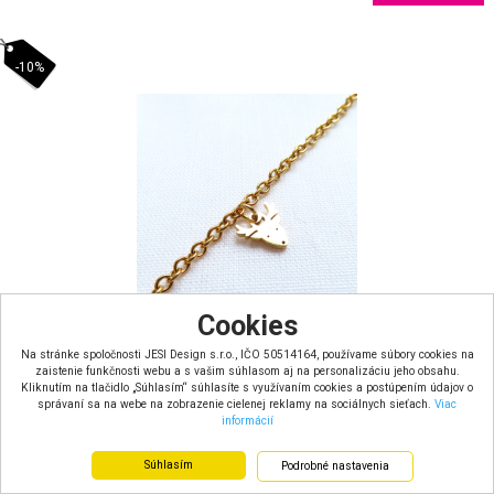
-10%
Cookies
Na stránke spoločnosti JESI Design s.r.o., IČO 50514164, používame súbory cookies na
zaistenie funkčnosti webu a s vašim súhlasom aj na personalizáciu jeho obsahu.
Kliknutím na tlačidlo „Súhlasím“ súhlasíte s využívaním cookies a postúpením údajov o
Náramok Sobík retiazkový z chirurgickej ocele - zlatý
správaní sa na webe na zobrazenie cielenej reklamy na sociálnych sieťach.
Viac
informácií
skladom
Farba: zlatá
Súhlasím
Podrobné nastavenia
Materiál: chirurgická oceľ v zlatej...
Rozmery: Obvod ruky: 17 - 19 cm, š...