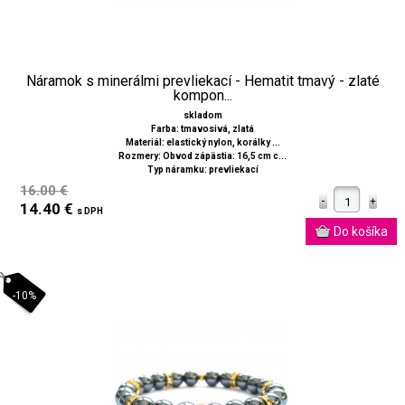
Náramok s minerálmi prevliekací - Hematit tmavý - zlaté
kompon...
skladom
Farba: tmavosivá, zlatá
Materiál: elastický nylon, korálky ...
Rozmery: Obvod zápästia: 16,5 cm c...
Typ náramku: prevliekací
16.00 €
14.40 €
s DPH
-10%