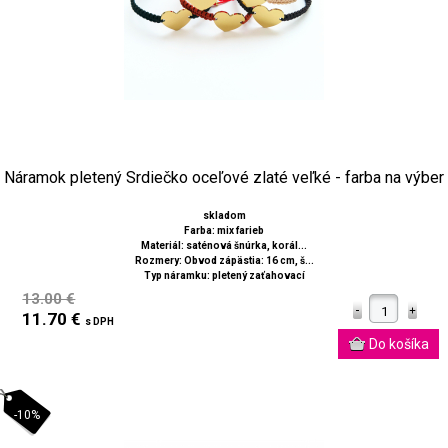
Náramok pletený Srdiečko oceľové zlaté veľké - farba na výber
skladom
Farba: mix farieb
Materiál: saténová šnúrka, korál...
Rozmery: Obvod zápästia: 16 cm, š...
Typ náramku: pletený zaťahovací
13.00 €
11.70 €
s DPH
-10%