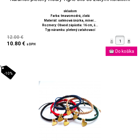
skladom
Farba: tmavomodrá, zlatá
Materiál: saténová šnúrka, miner...
Rozmery: Obvod zápästia: 16 cm, š...
Typ náramku: pletený zaťahovací
12.00 €
10.80 €
s DPH
-10%