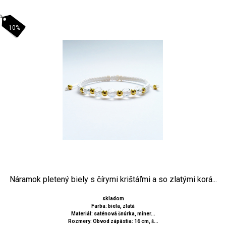
-10%
Náramok pletený biely s čírymi krištáľmi a so zlatými korá...
skladom
Farba: biela, zlatá
Materiál: saténová šnúrka, miner...
Rozmery: Obvod zápästia: 16 cm, š...