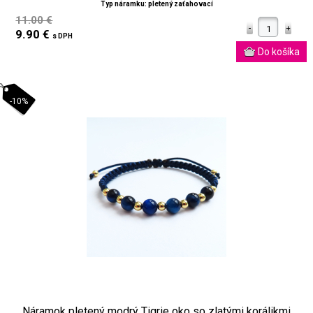
Typ náramku: pletený zaťahovací
11.00 €
9.90 €
s DPH
-10%
Náramok pletený modrý Tigrie oko so zlatými korálikmi