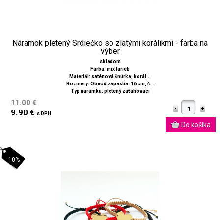
Náramok pletený Srdiečko so zlatými korálikmi - farba na
výber
skladom
Farba: mix farieb
Materiál: saténová šnúrka, korál...
Rozmery: Obvod zápästia: 16 cm, š...
Typ náramku: pletený zaťahovací
11.00 €
9.90 €
s DPH
-10%