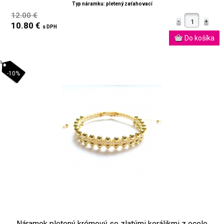
Typ náramku: pletený zaťahovací
12.00 €
10.80 €
s DPH
-10%
Náramok pletený krémový so zlatými korálikmi z ocele