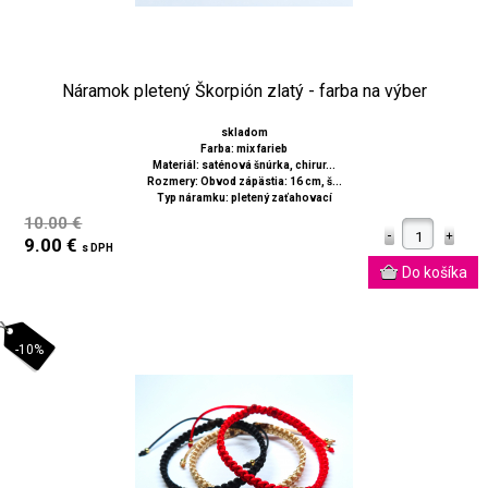
Náramok pletený Škorpión zlatý - farba na výber
skladom
Farba: mix farieb
Materiál: saténová šnúrka, chirur...
Rozmery: Obvod zápästia: 16 cm, š...
Typ náramku: pletený zaťahovací
10.00 €
9.00 €
s DPH
-10%