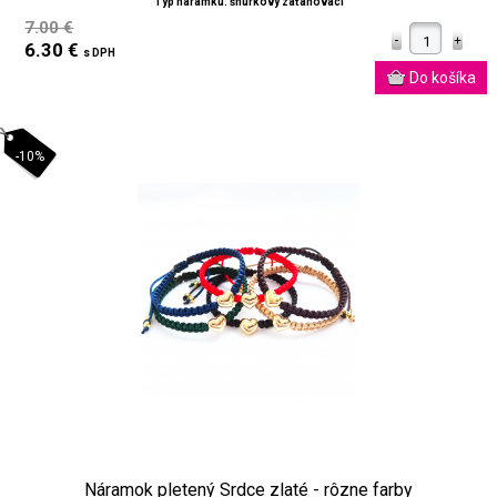
Typ náramku: šnúrkový zaťahovací
7.00 €
6.30 €
s DPH
-10%
Náramok pletený Srdce zlaté - rôzne farby