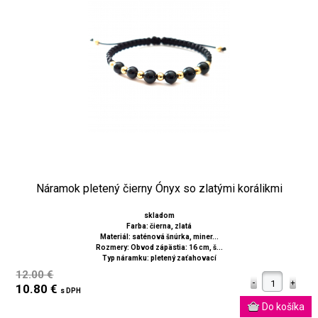
Náramok pletený čierny Ónyx so zlatými korálikmi
skladom
Farba: čierna, zlatá
Materiál: saténová šnúrka, miner...
Rozmery: Obvod zápästia: 16 cm, š...
Typ náramku: pletený zaťahovací
12.00 €
10.80 €
s DPH