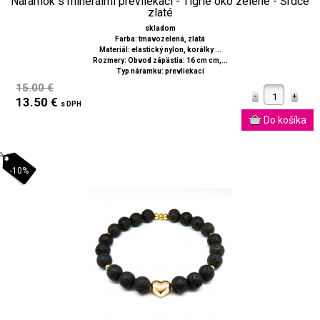
Náramok s minerálmi prevliekací - Tigrie oko zelené - Srdce
zlaté
skladom
Farba: tmavozelená, zlatá
Materiál: elastický nylon, korálky ...
Rozmery: Obvod zápästia: 16 cm cm,...
Typ náramku: prevliekací
15.00 €
13.50 €
s DPH
-10%