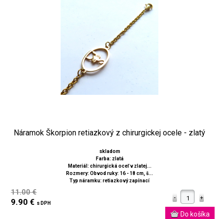
Náramok Škorpion retiazkový z chirurgickej ocele - zlatý
skladom
Farba: zlatá
Materiál: chirurgická oceľ v zlatej...
Rozmery: Obvod ruky: 16 - 18 cm, š...
Typ náramku: retiazkový zapínací
11.00 €
9.90 €
s DPH