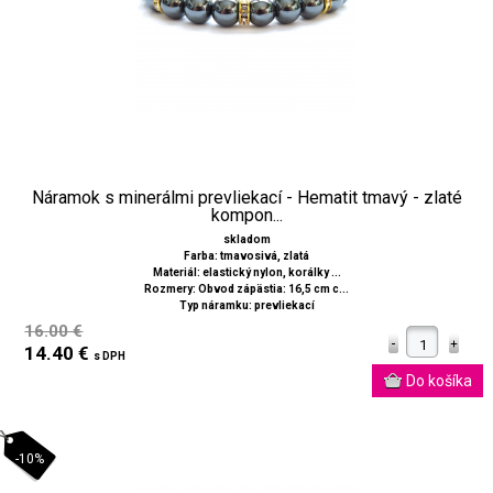
Náramok s minerálmi prevliekací - Hematit tmavý - zlaté
kompon...
skladom
Farba: tmavosivá, zlatá
Materiál: elastický nylon, korálky ...
Rozmery: Obvod zápästia: 16,5 cm c...
Typ náramku: prevliekací
16.00 €
14.40 €
s DPH
-10%