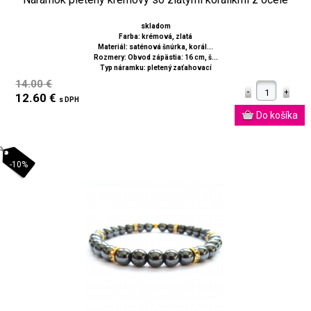
skladom
Farba: krémová, zlatá
Materiál: saténová šnúrka, korál...
Rozmery: Obvod zápästia: 16 cm, š...
Typ náramku: pletený zaťahovací
14.00 €
12.60 €
s DPH
-10%