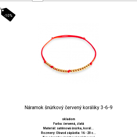
-10%
Náramok šnúrkový červený koráliky 3-6-9
skladom
Farba: červená, zlatá
Materiál: saténová šnúrka, korál...
Rozmery: Obvod zápästia: 16 - 20 c...