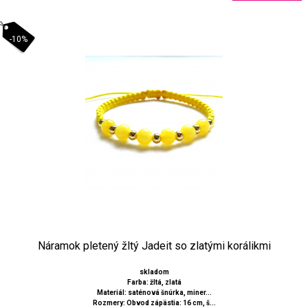
-10%
Náramok pletený žltý Jadeit so zlatými korálikmi
skladom
Farba: žltá, zlatá
Materiál: saténová šnúrka, miner...
Rozmery: Obvod zápästia: 16 cm, š...