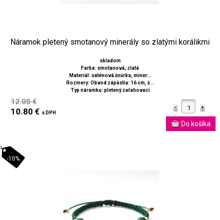
Náramok pletený smotanový minerály so zlatými korálikmi
skladom
Farba: smotanová, zlatá
Materiál: saténová šnúrka, miner...
Rozmery: Obvod zápästia: 16 cm, š...
Typ náramku: pletený zaťahovací
12.00 €
10.80 €
s DPH
-10%