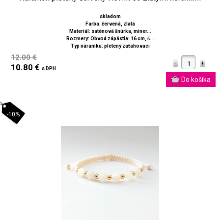
skladom
Farba: červená, zlatá
Materiál: saténová šnúrka, miner...
Rozmery: Obvod zápästia: 16 cm, š...
Typ náramku: pletený zaťahovací
12.00 €
10.80 €
s DPH
-10%