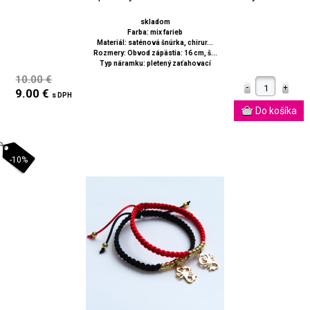
skladom
Farba: mix farieb
Materiál: saténová šnúrka, chirur...
Rozmery: Obvod zápästia: 16 cm, š...
Typ náramku: pletený zaťahovací
10.00 €
9.00 €
s DPH
-10%