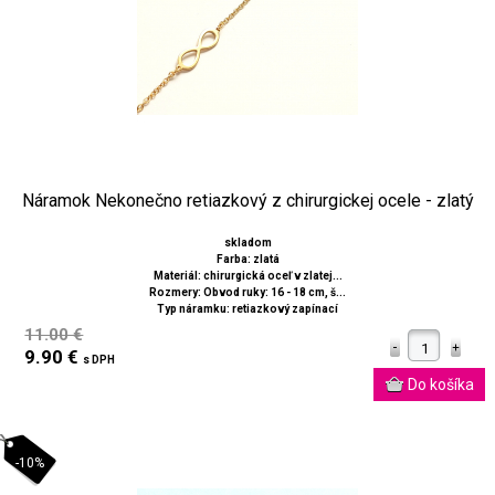
Náramok Nekonečno retiazkový z chirurgickej ocele - zlatý
skladom
Farba: zlatá
Materiál: chirurgická oceľ v zlatej...
Rozmery: Obvod ruky: 16 - 18 cm, š...
Typ náramku: retiazkový zapínací
11.00 €
9.90 €
s DPH
-10%