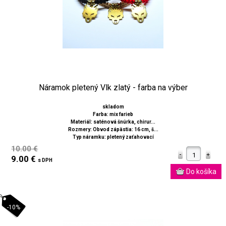
Náramok pletený Vlk zlatý - farba na výber
skladom
Farba: mix farieb
Materiál: saténová šnúrka, chirur...
Rozmery: Obvod zápästia: 16 cm, š...
Typ náramku: pletený zaťahovací
10.00 €
9.00 €
s DPH
-10%