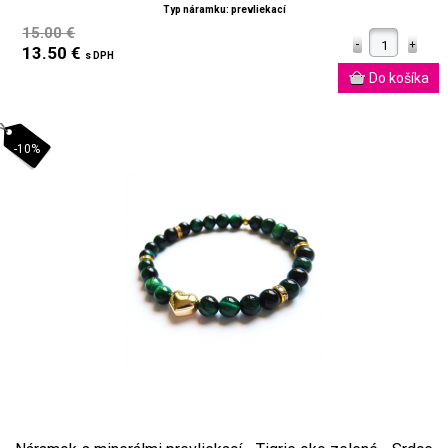
Typ náramku: prevliekací
15.00 €
13.50 €
s DPH
-10%