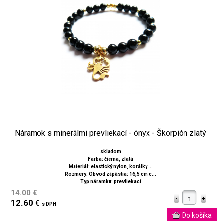
Náramok s minerálmi prevliekací - ónyx - Škorpión zlatý
skladom
Farba: čierna, zlatá
Materiál: elastický nylon, korálky ...
Rozmery: Obvod zápästia: 16,5 cm c...
Typ náramku: prevliekací
14.00 €
12.60 €
s DPH