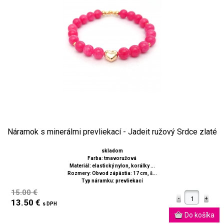
Náramok s minerálmi prevliekací - Jadeit ružový Srdce zlaté
skladom
Farba: tmavoružová
Materiál: elastický nylon, korálky ...
Rozmery: Obvod zápästia: 17 cm, š...
Typ náramku: prevliekací
15.00 €
13.50 €
s DPH