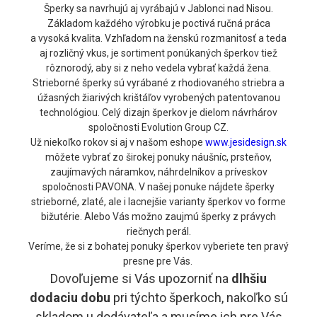
Šperky sa navrhujú aj vyrábajú v Jablonci nad Nisou.
Základom každého výrobku je poctivá ručná práca
a vysoká kvalita. Vzhľadom na ženskú rozmanitosť a teda
aj rozličný vkus, je sortiment ponúkaných šperkov tiež
rôznorodý, aby si z neho vedela vybrať každá žena.
Strieborné šperky sú vyrábané z rhodiovaného striebra a
úžasných žiarivých krištáľov vyrobených patentovanou
technológiou. Celý dizajn šperkov je dielom návrhárov
spoločnosti Evolution Group CZ.
Už niekoľko rokov si aj v našom eshope
www.jesidesign.sk
môžete vybrať zo širokej ponuky náušníc, prsteňov,
zaujímavých náramkov, náhrdelníkov a príveskov
spoločnosti PAVONA. V našej ponuke nájdete šperky
strieborné, zlaté, ale i lacnejšie varianty šperkov vo forme
bižutérie. Alebo Vás možno zaujmú šperky z právych
riečnych perál.
Veríme, že si z bohatej ponuky šperkov vyberiete ten pravý
presne pre Vás.
Dovoľujeme si Vás upozorniť na
dlhšiu
dodaciu
dobu
pri týchto šperkoch, nakoľko sú
skladom u dodávateľa a musíme ich pre Vás