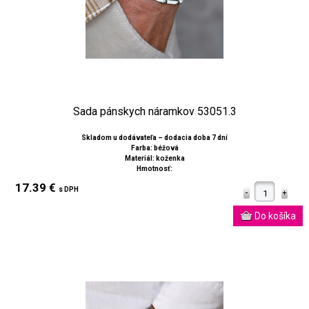
Sada pánskych náramkov 53051.3
Skladom u dodávateľa – dodacia doba 7 dní
Farba: béžová
Materiál: koženka
Hmotnosť:
17.39 €
s DPH