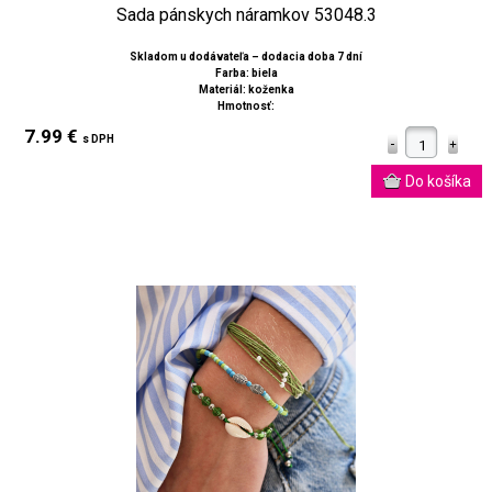
Sada pánskych náramkov 53048.3
Skladom u dodávateľa – dodacia doba 7 dní
Farba: biela
Materiál: koženka
Hmotnosť:
7.99 €
s DPH