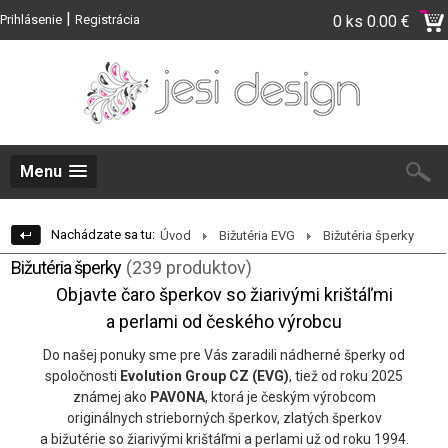
|
Prihlásenie
Registrácia
0 ks
0.00 €
Menu
Nachádzate sa tu:
Úvod
Bižutéria EVG
Bižutéria šperky
Bižutéria šperky
(239 produktov)
Objavte čaro šperkov so žiarivými krištáľmi
a perlami od českého výrobcu
Do našej ponuky sme pre Vás zaradili nádherné šperky od
spoločnosti
Evolution Group CZ (EVG)
, tiež od roku 2025
známej ako
PAVONA
, ktorá je českým výrobcom
originálnych strieborných šperkov, zlatých šperkov
a bižutérie so žiarivými krištáľmi a perlami už od roku 1994.