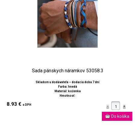
Sada pánskych náramkov 53058.3
Skladom u dodávateľa – dodacia doba 7 dní
Farba: hnedá
Materiál: koženka
Hmotnosť:
8.93 €
s DPH