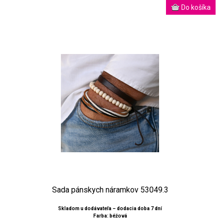
Sada pánskych náramkov 53049.3
Skladom u dodávateľa – dodacia doba 7 dní
Farba: béžová