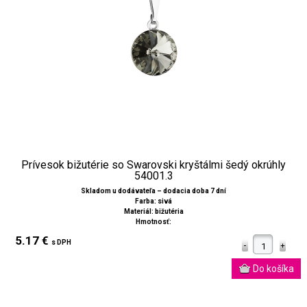
Prívesok bižutérie so Swarovski kryštálmi šedý okrúhly
54001.3
Skladom u dodávateľa – dodacia doba 7 dní
Farba: sivá
Materiál: bižutéria
Hmotnosť:
5.17 €
s DPH