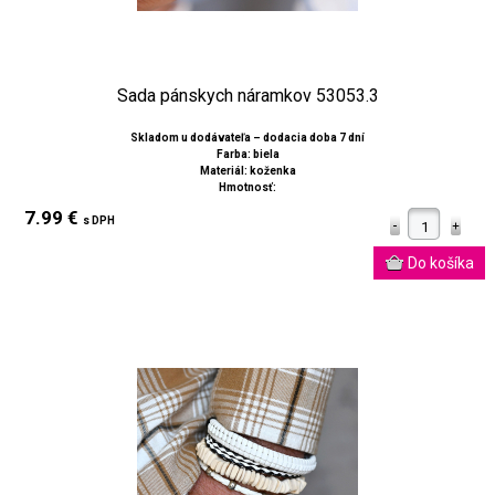
Sada pánskych náramkov 53053.3
Skladom u dodávateľa – dodacia doba 7 dní
Farba: biela
Materiál: koženka
Hmotnosť:
7.99 €
s DPH