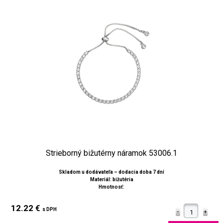
Strieborný bižutérny náramok 53006.1
Skladom u dodávateľa – dodacia doba 7 dní
Materiál: bižutéria
Hmotnosť:
12.22 €
s DPH