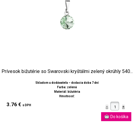
Prívesok bižutérie so Swarovski kryštálmi zelený okrúhly 540...
Skladom u dodávateľa – dodacia doba 7 dní
Farba: zelená
Materiál: bižutéria
Hmotnosť:
3.76 €
s DPH