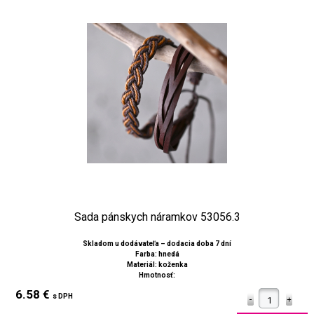
Sada pánskych náramkov 53056.3
Skladom u dodávateľa – dodacia doba 7 dní
Farba: hnedá
Materiál: koženka
Hmotnosť:
6.58 €
s DPH