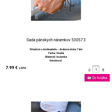
Sada pánskych náramkov 53057.3
Skladom u dodávateľa – dodacia doba 7 dní
Farba: hnedá
Materiál: koženka
Hmotnosť:
7.99 €
s DPH