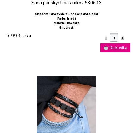
Sada pánskych náramkov 53060.3
Skladom u dodávateľa – dodacia doba 7 dní
Farba: hnedá
Materiál: koženka
Hmotnosť:
7.99 €
s DPH