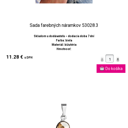
Sada farebných náramkov 53028.3
Skladom u dodávateľa – dodacia doba 7 dní
Farba: biela
Materiál: bižutéria
Hmotnosť:
11.28 €
s DPH