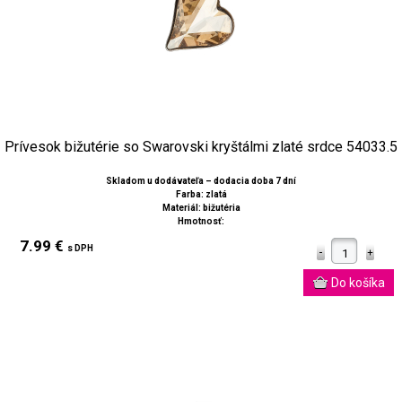
Prívesok bižutérie so Swarovski kryštálmi zlaté srdce 54033.5
Skladom u dodávateľa – dodacia doba 7 dní
Farba: zlatá
Materiál: bižutéria
Hmotnosť:
7.99 €
s DPH