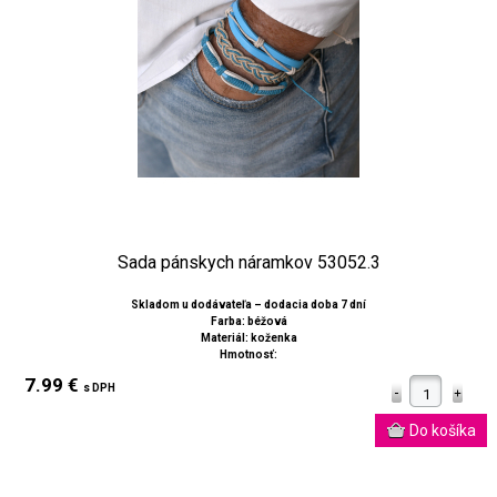
Sada pánskych náramkov 53052.3
Skladom u dodávateľa – dodacia doba 7 dní
Farba: béžová
Materiál: koženka
Hmotnosť:
7.99 €
s DPH