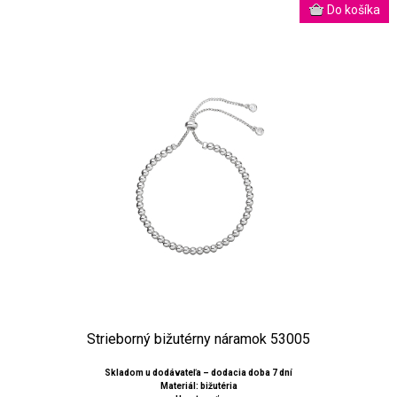
Strieborný bižutérny náramok 53005
Skladom u dodávateľa – dodacia doba 7 dní
Materiál: bižutéria