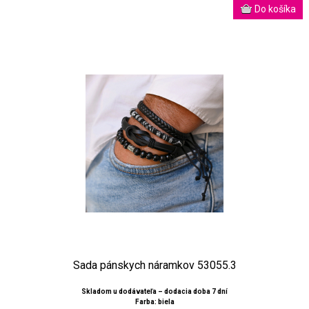
Sada pánskych náramkov 53055.3
Skladom u dodávateľa – dodacia doba 7 dní
Farba: biela