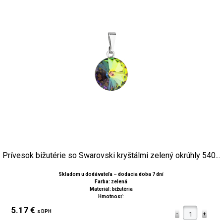
Prívesok bižutérie so Swarovski kryštálmi zelený okrúhly 540...
Skladom u dodávateľa – dodacia doba 7 dní
Farba: zelená
Materiál: bižutéria
Hmotnosť:
5.17 €
s DPH