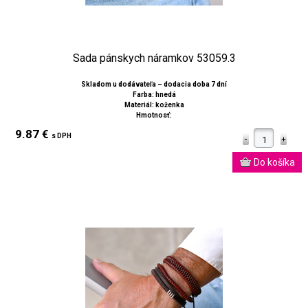
Sada pánskych náramkov 53059.3
Skladom u dodávateľa – dodacia doba 7 dní
Farba: hnedá
Materiál: koženka
Hmotnosť:
9.87 €
s DPH