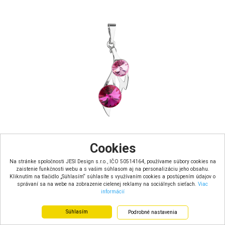
Cookies
Prívesok bižutérie so Swarovski kryštálmi ružový podlhovast...
Na stránke spoločnosti JESI Design s.r.o., IČO 50514164, používame súbory cookies na
zaistenie funkčnosti webu a s vašim súhlasom aj na personalizáciu jeho obsahu.
Kliknutím na tlačidlo „Súhlasím“ súhlasíte s využívaním cookies a postúpením údajov o
Skladom u dodávateľa – dodacia doba 7 dní
správaní sa na webe na zobrazenie cielenej reklamy na sociálnych sieťach.
Viac
Farba: ružová
informácií
Materiál: bižutéria
Hmotnosť:
5.17 €
Súhlasím
Podrobné nastavenia
s DPH