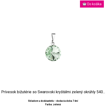
Prívesok bižutérie so Swarovski kryštálmi zelený okrúhly 540...
Skladom u dodávateľa – dodacia doba 7 dní
Farba: zelená