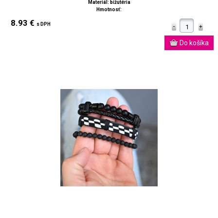
Materiál: bižutéria
Hmotnosť:
8.93 €
s DPH