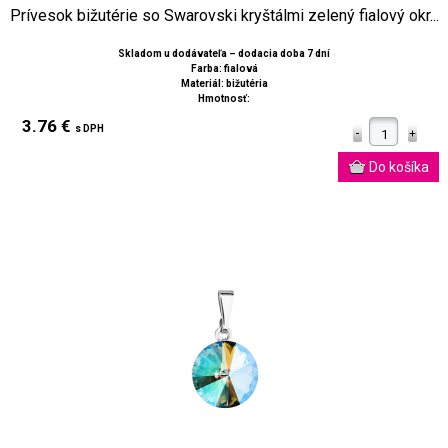
Prívesok bižutérie so Swarovski kryštálmi zelený fialový okr...
Skladom u dodávateľa – dodacia doba 7 dní
Farba: fialová
Materiál: bižutéria
Hmotnosť:
3.76 €
s DPH