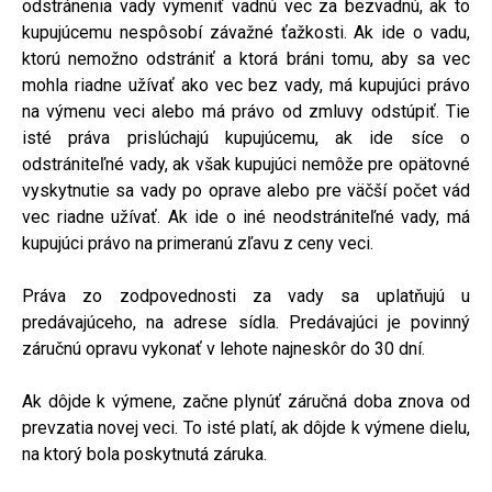
odstránenia vady vymeniť vadnú vec za bezvadnú, ak to
kupujúcemu nespôsobí závažné ťažkosti. Ak ide o vadu,
ktorú nemožno odstrániť a ktorá bráni tomu, aby sa vec
mohla riadne užívať ako vec bez vady, má kupujúci právo
na výmenu veci alebo má právo od zmluvy odstúpiť. Tie
isté práva prislúchajú kupujúcemu, ak ide síce o
odstrániteľné vady, ak však kupujúci nemôže pre opätovné
vyskytnutie sa vady po oprave alebo pre väčší počet vád
vec riadne užívať. Ak ide o iné neodstrániteľné vady, má
kupujúci právo na primeranú zľavu z ceny veci.
Práva zo zodpovednosti za vady sa uplatňujú u
predávajúceho, na adrese sídla. Predávajúci je povinný
záručnú opravu vykonať v lehote najneskôr do 30 dní.
Ak dôjde k výmene, začne plynúť záručná doba znova od
prevzatia novej veci. To isté platí, ak dôjde k výmene dielu,
na ktorý bola poskytnutá záruka.