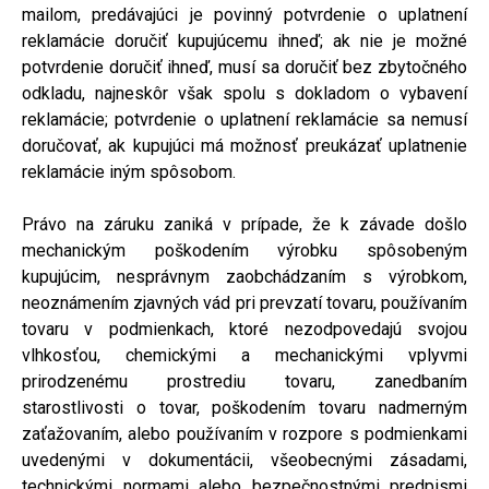
mailom, predávajúci je povinný potvrdenie o uplatnení
reklamácie doručiť kupujúcemu ihneď; ak nie je možné
potvrdenie doručiť ihneď, musí sa doručiť bez zbytočného
odkladu, najneskôr však spolu s dokladom o vybavení
reklamácie; potvrdenie o uplatnení reklamácie sa nemusí
doručovať, ak kupujúci má možnosť preukázať uplatnenie
reklamácie iným spôsobom.
Právo na záruku zaniká v prípade, že k závade došlo
mechanickým poškodením výrobku spôsobeným
kupujúcim, nesprávnym zaobchádzaním s výrobkom,
neoznámením zjavných vád pri prevzatí tovaru, používaním
tovaru v podmienkach, ktoré nezodpovedajú svojou
vlhkosťou, chemickými a mechanickými vplyvmi
prirodzenému prostrediu tovaru, zanedbaním
starostlivosti o tovar, poškodením tovaru nadmerným
zaťažovaním, alebo používaním v rozpore s podmienkami
uvedenými v dokumentácii, všeobecnými zásadami,
technickými normami alebo bezpečnostnými predpismi