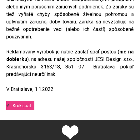
alebo iným porušením záručných podmienok. Zo záruky sú
tiež vyňaté chyby spôsobené živelnou pohromou a
uplynutím záručnej doby tovaru. Záruka sa nevzťahuje na
bežné opotrebenie veci (alebo ich častí) spôsobené
používaním.
Reklamovaný výrobok je nutné zaslať späť poštou (
nie na
dobierku
), na adresu našej spoločnosti JESI Design s.r.o.,
Krásnohorská 3163/18, 851 07 Bratislava, pokiaľ
predávajúci neurčí inak.
V Bratislave, 1.1.2022
Krok spať