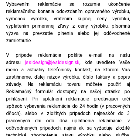
Vybavením reklamácie sa rozumie ukončenie
reklamačného konania odovzdaním opraveného výrobku,
výmenou výrobku, vrátením kúpnej ceny výrobku,
vyplatením primeranej zľavy z ceny výrobku, písomná
výzva na prevzatie plnenia alebo jej odôvodnené
zamietnutie.
V prípade reklamácie pošlite e-mail na našu
adresu
jesidesign@jesidesign.sk
, kde uvediete Vaše
meno a aktuálny telefonický kontakt
,
na ktorom Vás
zastihneme, ďalej názov výrobku, číslo faktúry a popis
závady. Na reklamáciu tovaru môžete použiť aj
Reklamačný formulár dostupný na našej stránke po
prihlásení. Pri uplatnení reklamácie predávajúci určí
spôsob vybavenia reklamácie do 24 hodín (v pracovných
dňoch), alebo v zložitých prípadoch najneskôr do 3
pracovných dní odo dňa uplatnenia reklamácie, v
odôvodnených prípadoch, najmä ak sa vyžaduje zložité
technické zhodnotenie stavu výrobku alebo služby,