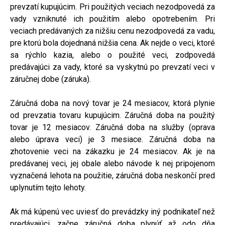
prevzatí kupujúcim. Pri použitých veciach nezodpovedá za
vady vzniknuté ich použitím alebo opotrebením. Pri
veciach predávaných za nižšiu cenu nezodpovedá za vadu,
pre ktorú bola dojednaná nižšia cena. Ak nejde o veci, ktoré
sa rýchlo kazia, alebo o použité veci, zodpovedá
predávajúci za vady, ktoré sa vyskytnú po prevzatí veci v
záručnej dobe (záruka).
Záručná doba na nový tovar je 24 mesiacov, ktorá plynie
od prevzatia tovaru kupujúcim. Záručná doba na použitý
tovar je 12 mesiacov. Záručná doba na služby (oprava
alebo úprava veci) je 3 mesiace. Záručná doba na
zhotovenie veci na zákazku je 24 mesiacov. Ak je na
predávanej veci, jej obale alebo návode k nej pripojenom
vyznačená lehota na použitie, záručná doba neskončí pred
uplynutím tejto lehoty.
Ak má kúpenú vec uviesť do prevádzky iný podnikateľ než
predávajúci, začne záručná doba plynúť až odo dňa