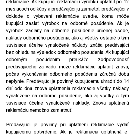
reklamácie. Ak kupujúci reklamáciu výrobku uplatnil po 12
mesiacoch od kúpy a predávajúci ju zamietol, predávajúci v
doklade o vybavení reklamácie uvedie, komu môže
kupujúci zaslať výrobok na odborné posúdenie. Ak je
výrobok zaslaný na odborné posúdenie určenej osobe,
náklady odborného posúdenia, ako aj všetky ostatné s tým
súvisiace účelne vynaložené náklady znáša predávajúci
bez ohľadu na výsledok odborného posúdenia. Ak kupujúci
odborným posúdením preukáže zodpovednosť
predávajúceho za vadu, môže reklamáciu uplatniť znova;
počas vykonávania odborného posúdenia záručná doba
neplynie. Predávajúci je povinný kupujúcemu uhradiť do 14
dní odo dňa znova uplatnenia reklamácie všetky náklady
vynaložené na odborné posúdenie, ako aj všetky s tým
súvisiace účelne vynaložené náklady. Znova uplatnenú
reklamáciu nemožno zamietnuť.
Predávajúci je povinný pri uplatnení reklamácie vydať
kupujúcemu potvrdenie. Ak je reklamácia uplatnená e-