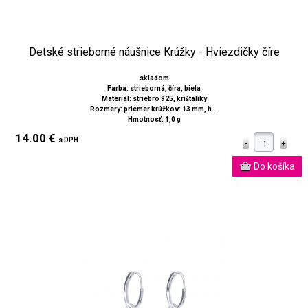
Detské strieborné náušnice Krúžky - Hviezdičky číre
skladom
Farba: strieborná, číra, biela
Materiál: striebro 925, krištáliky
Rozmery: priemer krúžkov: 13 mm, h...
Hmotnosť: 1,0 g
14.00 €
s DPH