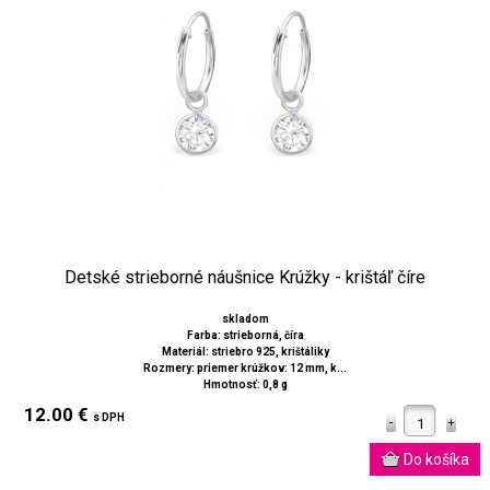
Detské strieborné náušnice Krúžky - krištáľ číre
skladom
Farba: strieborná, číra
Materiál: striebro 925, krištáliky
Rozmery: priemer krúžkov: 12 mm, k...
Hmotnosť: 0,8 g
12.00 €
s DPH