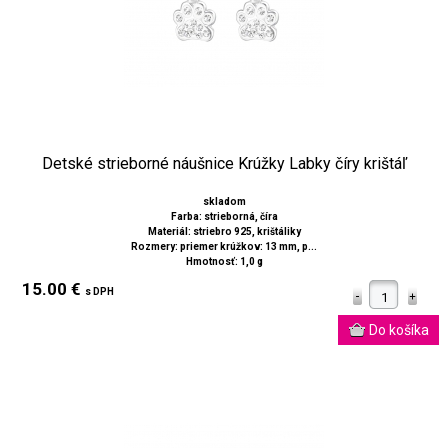
Detské strieborné náušnice Krúžky Labky číry krištáľ
skladom
Farba: strieborná, číra
Materiál: striebro 925, krištáliky
Rozmery: priemer krúžkov: 13 mm, p...
Hmotnosť: 1,0 g
15.00 €
s DPH