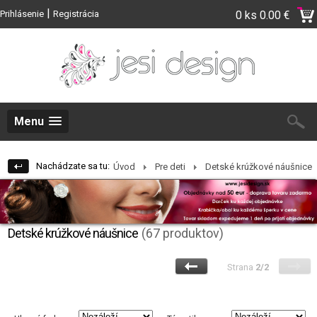
|
Prihlásenie
Registrácia
0 ks
0.00 €
Menu
Nachádzate sa tu:
Úvod
Pre deti
Detské krúžkové náušnice
Detské krúžkové náušnice
(67 produktov)
Strana
2/2