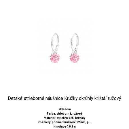
Detské strieborné náušnice Krúžky okrúhly krištáľ ružový
skladom
Farba: strieborná, ružová
Materiál: striebro 925, krištály
Rozmery: priemer krúžkov: 12 mm, p...
Hmotnosť: 0,9 g