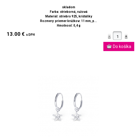
skladom
Farba: strieborná, ružová
Materiál: striebro 925, krištáliky
Rozmery: priemer krúžkov: 11 mm, p...
Hmotnosť: 0,4 g
13.00 €
s DPH