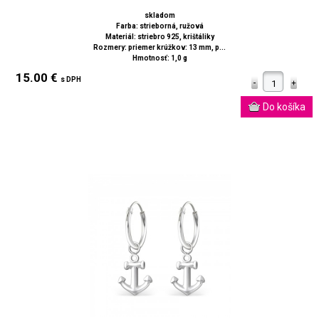
skladom
Farba: strieborná, ružová
Materiál: striebro 925, krištáliky
Rozmery: priemer krúžkov: 13 mm, p...
Hmotnosť: 1,0 g
15.00 €
s DPH