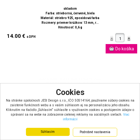
skladom
Farba: strieborná, červené, biela
Materiál: striebro 925, epoxidová farba
Rozmery: priemer krúžkov: 13 mm, r...
Hmotnosť: 0,6 g
14.00 €
s DPH
Cookies
Na stránke spoločnosti JESI Design s.r.o., IČO 50514164, používame súbory cookies na
zaistenie funkčnosti webu a s vašim súhlasom aj na personalizáciu jeho obsahu.
Kliknutím na tlačidlo „Súhlasím“ súhlasíte s využívaním cookies a postúpením údajov o
správaní sa na webe na zobrazenie cielenej reklamy na sociálnych sieťach.
Viac
informácií
Súhlasím
Podrobné nastavenia