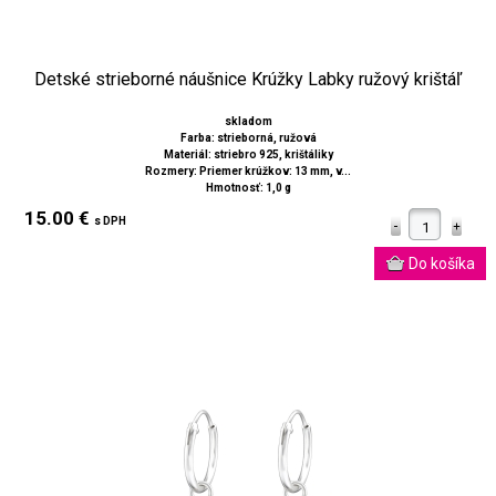
Detské strieborné náušnice Krúžky Labky ružový krištáľ
skladom
Farba: strieborná, ružová
Materiál: striebro 925, krištáliky
Rozmery: Priemer krúžkov: 13 mm, v...
Hmotnosť: 1,0 g
15.00 €
s DPH