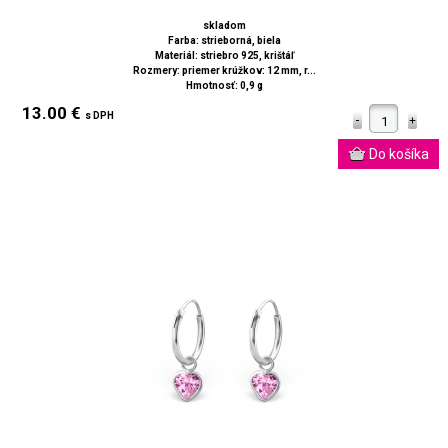
skladom
Farba: strieborná, biela
Materiál: striebro 925, krištáľ
Rozmery: priemer krúžkov: 12 mm, r...
Hmotnosť: 0,9 g
13.00 €
s DPH