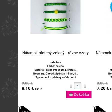
Náramok pletený zelený - rôzne vzory
Náramok 
skladom
Farba: zelená
Materiál: saténová šnúrka, chirur...
M
Rozmery: Obvod zápästia: 16 cm, š...
Roz
Typ náramku: pletený zaťahovací
T
9.00 €
8.00 €
8.10 €
7.20 €
s DPH
s