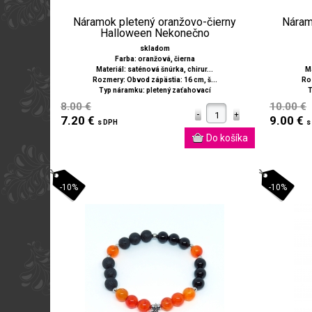
Náramok pletený oranžovo-čierny
Náram
Halloween Nekonečno
skladom
Farba: oranžová, čierna
Materiál: saténová šnúrka, chirur...
Ma
Rozmery: Obvod zápästia: 16 cm, š...
Roz
Typ náramku: pletený zaťahovací
T
8.00 €
10.00 €
7.20 €
9.00 €
s DPH
s
-10%
-10%