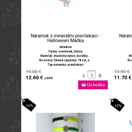
Náramok s minerálmi prevliekací -
Náramo
Halloween Mačka
skladom
Farba: oranžová, čierna
Materiál: elastický nylon, korálky ...
Ma
Rozmery: Obvod zápästia: 18 cm, š...
Roz
Typ náramku: prevliekací
14.00 €
13.00 €
12.60 €
11.70 
s DPH
-10%
-10%