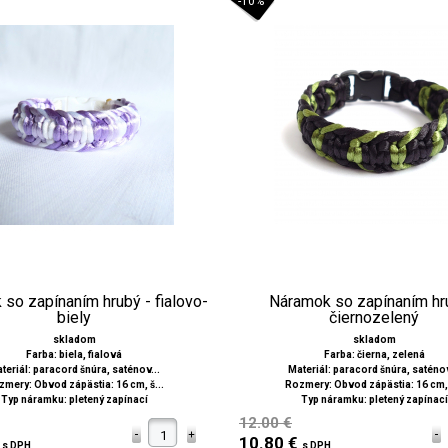
-10%
so zapínaním hrubý - fialovo-
Náramok so zapínaním hr
biely
čiernozelený
skladom
skladom
Farba: biela, fialová
Farba: čierna, zelená
teriál: paracord šnúra, saténov...
Materiál: paracord šnúra, saténov
mery: Obvod zápästia: 16 cm, š...
Rozmery: Obvod zápästia: 16 cm, 
Typ náramku: pletený zapínací
Typ náramku: pletený zapínací
12.00 €
€
10.80 €
s DPH
s DPH