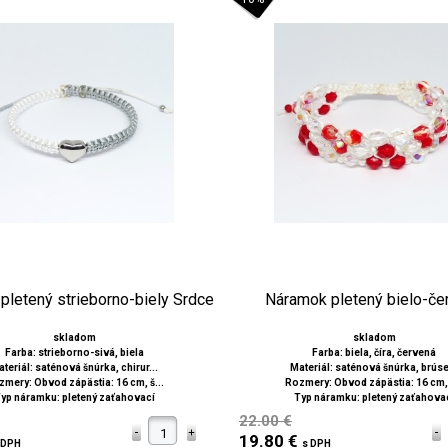
pletený strieborno-biely Srdce
Náramok pletený bielo-če
skladom
skladom
Farba: strieborno-sivá, biela
Farba: biela, číra, červená
teriál: saténová šnúrka, chirur...
Materiál: saténová šnúrka, brúse
mery: Obvod zápästia: 16 cm, š...
Rozmery: Obvod zápästia: 16 cm, 
yp náramku: pletený zaťahovací
Typ náramku: pletený zaťahova
22.00 €
19.80 €
 DPH
s DPH