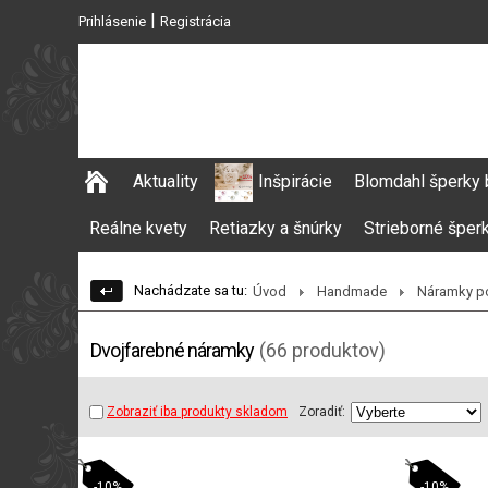
|
Prihlásenie
Registrácia
Aktuality
Inšpirácie
Blomdahl šperky 
Reálne kvety
Retiazky a šnúrky
Strieborné šper
Nachádzate sa tu:
Úvod
Handmade
Náramky po
Dvojfarebné náramky
(66 produktov)
Zobraziť iba produkty skladom
Zoradiť:
-10%
-10%