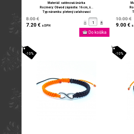
Materiál: saténová šnúrka
Ma
Rozmery: Obvod zápästia: 16 cm, š...
Roz
Typ náramku: pletený zaťahovací
T
8.00 €
10.00 €
7.20 €
9.00 €
s DPH
s
-10%
-10%