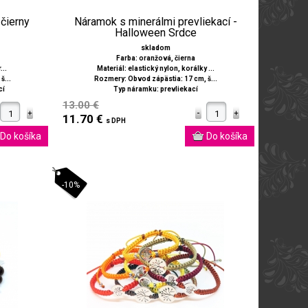
čierny
Náramok s minerálmi prevliekací -
Halloween Srdce
skladom
Farba: oranžová, čierna
...
Materiál: elastický nylon, korálky ...
š...
Rozmery: Obvod zápästia: 17 cm, š...
cí
Typ náramku: prevliekací
13.00 €
11.70 €
s DPH
-10%