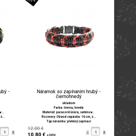
-10%
ubý -
Náramok so zapínaním hrubý -
čiernohnedý
skladom
Farba: čierna, hnedá
...
Materiál: paracord šnúra, saténov...
š...
Rozmery: Obvod zápästia: 16 cm, š...
Typ náramku: pletený zapínací
12.00 €
10.80 €
s DPH