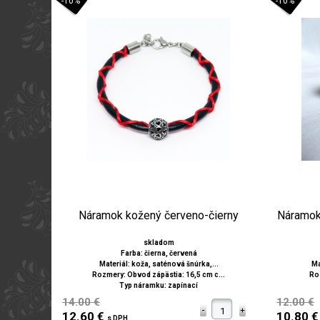
-10%
-10%
Náramok kožený červeno-čierny
Náramok 
skladom
Farba: čierna, červená
Materiál: koža, saténová šnúrka,...
Ma
Rozmery: Obvod zápästia: 16,5 cm c...
Roz
Typ náramku: zapínací
14.00 €
12.00 €
12.60 €
10.80 
s DPH