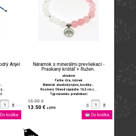
drý Anjel
Náramok s minerálmi prevliekací -
Praskaný krištáľ + Ružen...
skladom
Farba: číra, ružová
..
Materiál: elastický nylon, korálky ...
š...
Rozmery: Obvod zápästia: 16,5 cm c...
cí
Typ náramku: prevliekací
15.00 €
13.50 €
s DPH