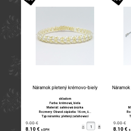
Náramok pletený krémovo-biely
Náramok 
skladom
Farba: krémová, biela
Materiál: saténová šnúrka
Ma
Rozmery: Obvod zápästia: 16 cm, š...
Roz
Typ náramku: pletený zaťahovací
T
9.00 €
9.00 €
8.10 €
8.10 €
s DPH
s