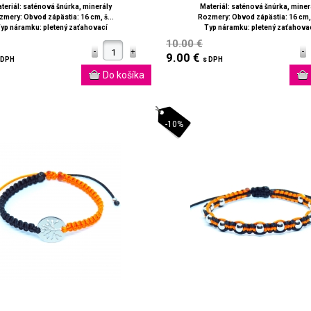
teriál: saténová šnúrka, minerály
Materiál: saténová šnúrka, miner
mery: Obvod zápästia: 16 cm, š...
Rozmery: Obvod zápästia: 16 cm, 
yp náramku: pletený zaťahovací
Typ náramku: pletený zaťahova
10.00 €
9.00 €
 DPH
s DPH
-10%