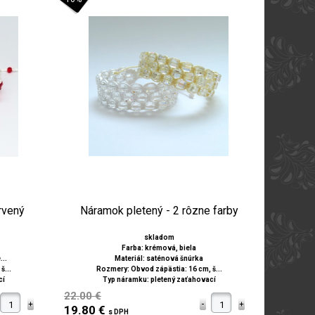
rvený
Náramok pletený - 2 rôzne farby
skladom
Farba: krémová, biela
...
Materiál: saténová šnúrka
š...
Rozmery: Obvod zápästia: 16 cm, š...
cí
Typ náramku: pletený zaťahovací
22.00 €
19.80 €
s DPH