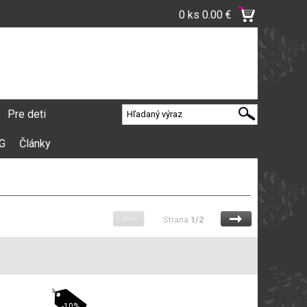
0 ks
0.00 €
Pre deti
VG
Články
Strana
1/2
-10%