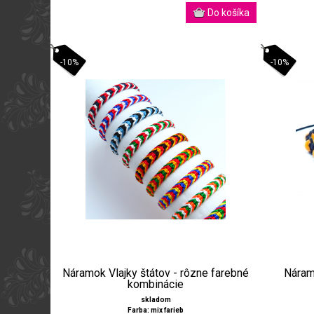
-10%
-10%
Náramok Vlajky štátov - rôzne farebné
Náram
kombinácie
skladom
Farba: mix farieb