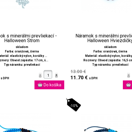
k s minerálmi prevliekací -
Náramok s minerálmi prevli
Halloween Strom
Halloween Hviezdičk
skladom
skladom
Farba: oranžová, čierna
Farba: oranžová, čierna
teriál: elastický nylon, korálky ...
Materiál: elastický nylon, korálky 
mery: Obvod zápästia: 17 cm, š...
Rozmery: Obvod zápästia: 16,5 cm,
Typ náramku: prevliekací
Typ náramku: prevliekací
13.00 €
€
11.70 €
s DPH
s DPH
-10%