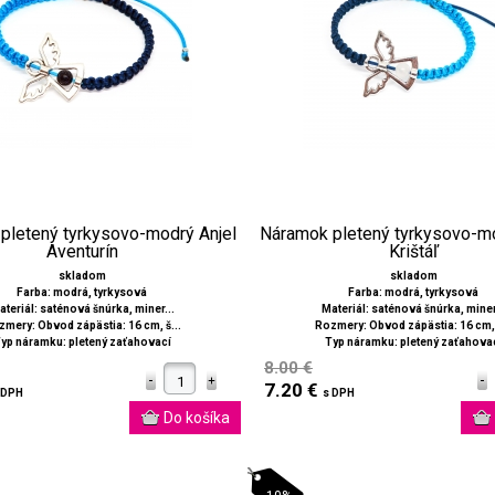
pletený tyrkysovo-modrý Anjel
Náramok pletený tyrkysovo-mo
Aventurín
Krištáľ
skladom
skladom
Farba: modrá, tyrkysová
Farba: modrá, tyrkysová
ateriál: saténová šnúrka, miner...
Materiál: saténová šnúrka, miner.
mery: Obvod zápästia: 16 cm, š...
Rozmery: Obvod zápästia: 16 cm, 
yp náramku: pletený zaťahovací
Typ náramku: pletený zaťahova
8.00 €
7.20 €
 DPH
s DPH