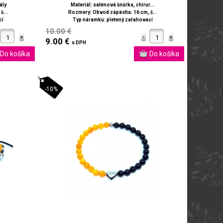
ály
Materiál: saténová šnúrka, chirur...
š...
Rozmery: Obvod zápästia: 16 cm, š...
cí
Typ náramku: pletený zaťahovací
10.00 €
9.00 €
s DPH
-10%