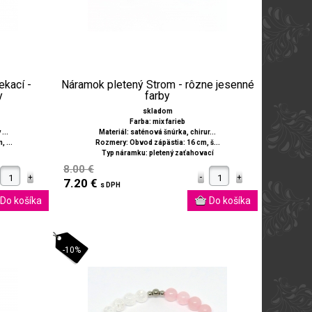
ekací -
Náramok pletený Strom - rôzne jesenné
y
farby
skladom
Farba: mix farieb
...
Materiál: saténová šnúrka, chirur...
 ...
Rozmery: Obvod zápästia: 16 cm, š...
Typ náramku: pletený zaťahovací
8.00 €
7.20 €
s DPH
-10%