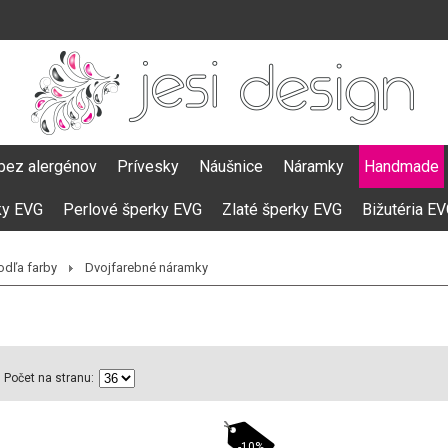
bez alergénov
Prívesky
Náušnice
Náramky
Handmade
ky EVG
Perlové šperky EVG
Zlaté šperky EVG
Bižutéria E
dľa farby
Dvojfarebné náramky
Počet na stranu:
-10%