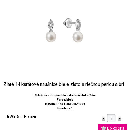
Zlaté 14 karátové náušnice biele zlato s riečnou perlou a bri...
Skladom u dodávateľa – dodacia doba 7 dní
Farba: biela
Materiál: 14k zlato 585/1000
Hmotnosť:
626.51 €
s DPH