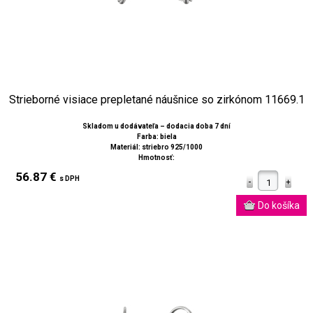
Strieborné visiace prepletané náušnice so zirkónom 11669.1
Skladom u dodávateľa – dodacia doba 7 dní
Farba: biela
Materiál: striebro 925/1000
Hmotnosť:
56.87 €
s DPH