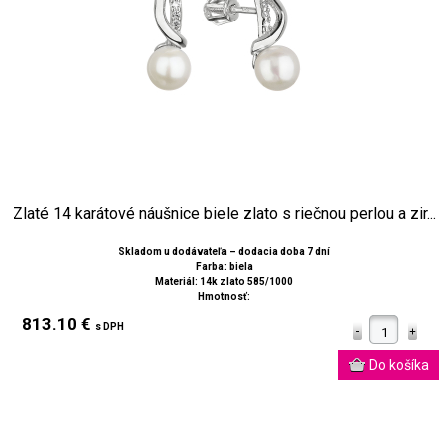
Zlaté 14 karátové náušnice biele zlato s riečnou perlou a zir...
Skladom u dodávateľa – dodacia doba 7 dní
Farba: biela
Materiál: 14k zlato 585/1000
Hmotnosť:
813.10 €
s DPH