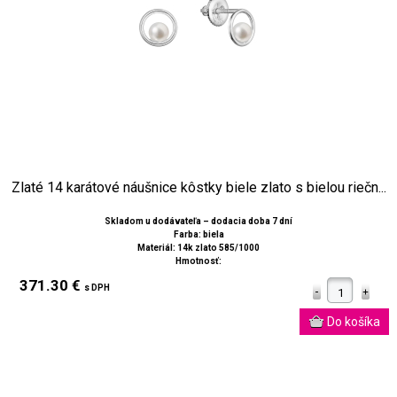
Zlaté 14 karátové náušnice kôstky biele zlato s bielou riečn...
Skladom u dodávateľa – dodacia doba 7 dní
Farba: biela
Materiál: 14k zlato 585/1000
Hmotnosť:
371.30 €
s DPH