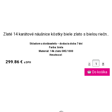
Zlaté 14 karátové náušnice kôstky biele zlato s bielou riečn...
Skladom u dodávateľa – dodacia doba 7 dní
Farba: biela
Materiál: 14k zlato 585/1000
Hmotnosť:
299.86 €
s DPH