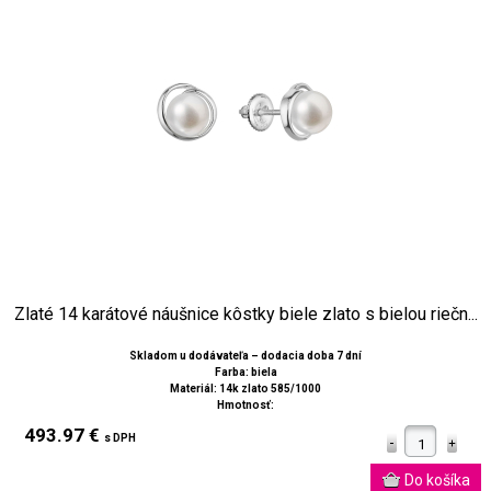
Zlaté 14 karátové náušnice kôstky biele zlato s bielou riečn...
Skladom u dodávateľa – dodacia doba 7 dní
Farba: biela
Materiál: 14k zlato 585/1000
Hmotnosť:
493.97 €
s DPH