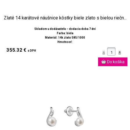
Zlaté 14 karátové náušnice kôstky biele zlato s bielou riečn...
Skladom u dodávateľa – dodacia doba 7 dní
Farba: biela
Materiál: 14k zlato 585/1000
Hmotnosť:
355.32 €
s DPH