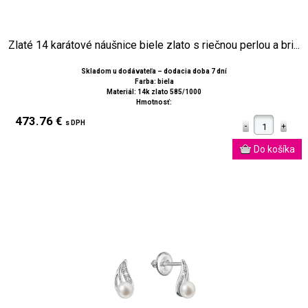
Zlaté 14 karátové náušnice biele zlato s riečnou perlou a bri...
Skladom u dodávateľa – dodacia doba 7 dní
Farba: biela
Materiál: 14k zlato 585/1000
Hmotnosť:
473.76 €
s DPH