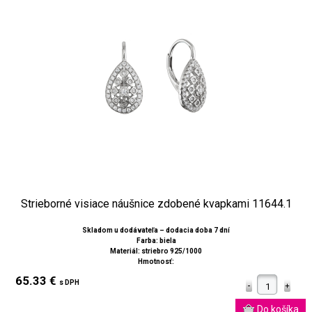
Strieborné visiace náušnice zdobené kvapkami 11644.1
Skladom u dodávateľa – dodacia doba 7 dní
Farba: biela
Materiál: striebro 925/1000
Hmotnosť:
65.33 €
s DPH