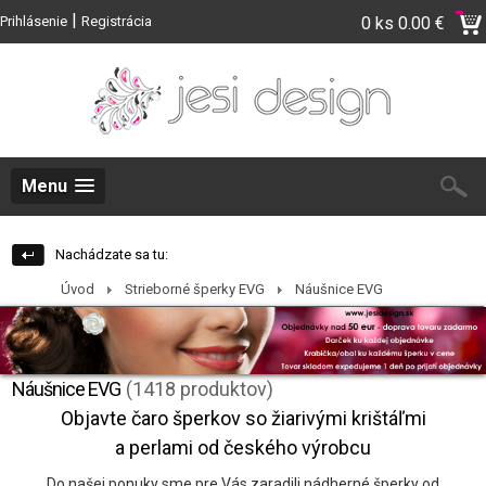
|
Prihlásenie
Registrácia
0 ks
0.00 €
Menu
Nachádzate sa tu:
Úvod
Strieborné šperky EVG
Náušnice EVG
Náušnice EVG
(1418 produktov)
Objavte čaro šperkov so žiarivými krištáľmi
a perlami od českého výrobcu
Do našej ponuky sme pre Vás zaradili nádherné šperky od