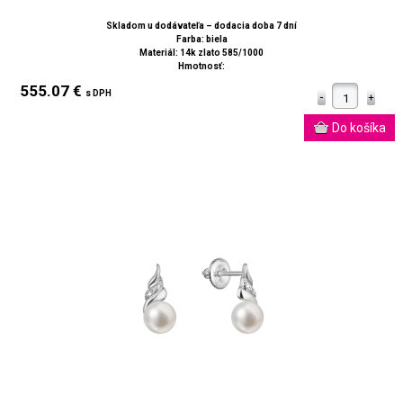
Skladom u dodávateľa – dodacia doba 7 dní
Farba: biela
Materiál: 14k zlato 585/1000
Hmotnosť:
555.07 €
s DPH