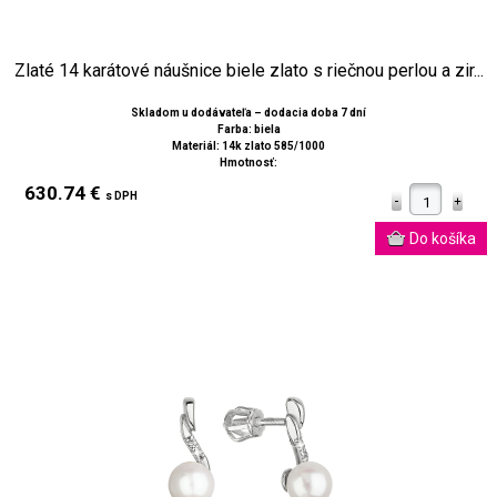
Zlaté 14 karátové náušnice biele zlato s riečnou perlou a zir...
Skladom u dodávateľa – dodacia doba 7 dní
Farba: biela
Materiál: 14k zlato 585/1000
Hmotnosť:
630.74 €
s DPH