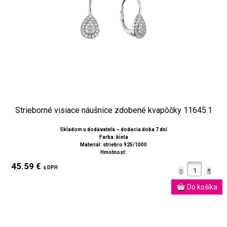
Strieborné visiace náušnice zdobené kvapôčky 11645.1
Skladom u dodávateľa – dodacia doba 7 dní
Farba: biela
Materiál: striebro 925/1000
Hmotnosť:
45.59 €
s DPH