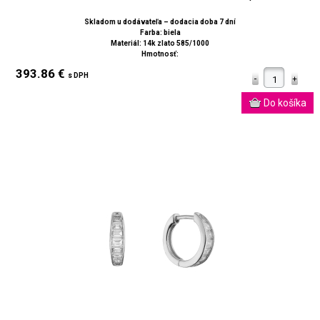
Skladom u dodávateľa – dodacia doba 7 dní
Farba: biela
Materiál: 14k zlato 585/1000
Hmotnosť:
393.86 €
s DPH