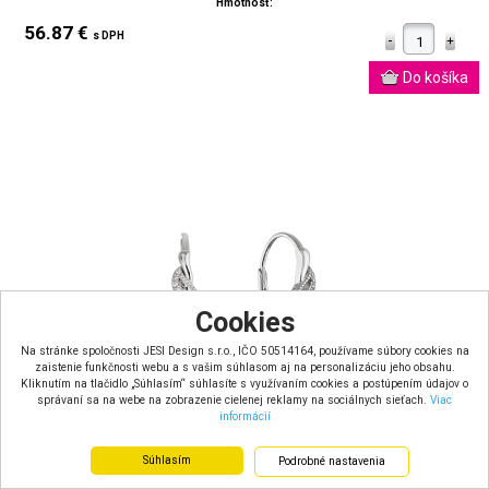
Hmotnosť:
56.87 €
s DPH
Cookies
Na stránke spoločnosti JESI Design s.r.o., IČO 50514164, používame súbory cookies na
zaistenie funkčnosti webu a s vašim súhlasom aj na personalizáciu jeho obsahu.
Kliknutím na tlačidlo „Súhlasím“ súhlasíte s využívaním cookies a postúpením údajov o
správaní sa na webe na zobrazenie cielenej reklamy na sociálnych sieťach.
Viac
informácií
Súhlasím
Podrobné nastavenia
Strieborné visiace náušnice vlnka 11671.1