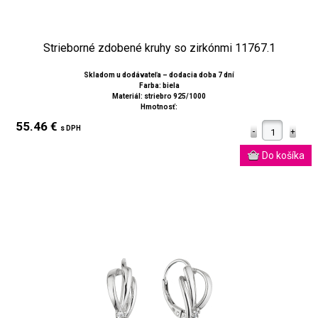
Strieborné zdobené kruhy so zirkónmi 11767.1
Skladom u dodávateľa – dodacia doba 7 dní
Farba: biela
Materiál: striebro 925/1000
Hmotnosť:
55.46 €
s DPH