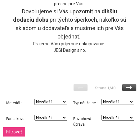
presne pre Vás.
Dovoľujeme si Vás upozorniť na
dlhšiu
dodaciu
dobu
pri týchto šperkoch, nakoľko sú
skladom u dodávateľa a musíme ich pre Vás
objednať.
Prajeme Vám príjemné nakupovanie.
JESI Design s.r.o.
Strana
1/40
Materiál :
Typ náušnice :
Farba kovu :
Povrchová
úprava :