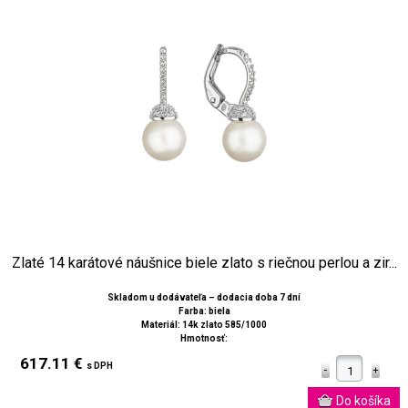
Zlaté 14 karátové náušnice biele zlato s riečnou perlou a zir...
Skladom u dodávateľa – dodacia doba 7 dní
Farba: biela
Materiál: 14k zlato 585/1000
Hmotnosť:
617.11 €
s DPH