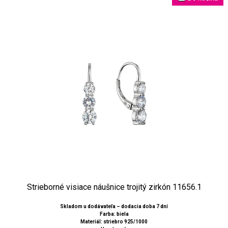
Strieborné visiace náušnice trojitý zirkón 11656.1
Skladom u dodávateľa – dodacia doba 7 dní
Farba: biela
Materiál: striebro 925/1000