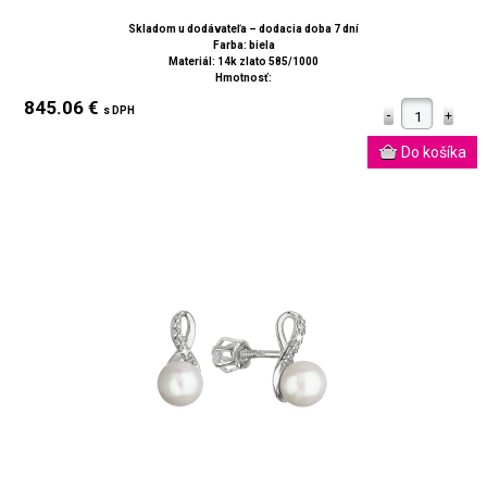
Skladom u dodávateľa – dodacia doba 7 dní
Farba: biela
Materiál: 14k zlato 585/1000
Hmotnosť:
845.06 €
s DPH