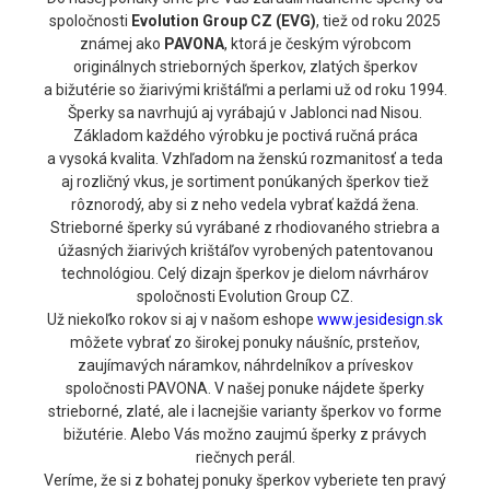
spoločnosti
Evolution Group CZ (EVG)
, tiež od roku 2025
známej ako
PAVONA
, ktorá je českým výrobcom
originálnych strieborných šperkov, zlatých šperkov
a bižutérie so žiarivými krištáľmi a perlami už od roku 1994.
Šperky sa navrhujú aj vyrábajú v Jablonci nad Nisou.
Základom každého výrobku je poctivá ručná práca
a vysoká kvalita. Vzhľadom na ženskú rozmanitosť a teda
aj rozličný vkus, je sortiment ponúkaných šperkov tiež
rôznorodý, aby si z neho vedela vybrať každá žena.
Strieborné šperky sú vyrábané z rhodiovaného striebra a
úžasných žiarivých krištáľov vyrobených patentovanou
technológiou. Celý dizajn šperkov je dielom návrhárov
spoločnosti Evolution Group CZ.
Už niekoľko rokov si aj v našom eshope
www.jesidesign.sk
môžete vybrať zo širokej ponuky náušníc, prsteňov,
zaujímavých náramkov, náhrdelníkov a príveskov
spoločnosti PAVONA. V našej ponuke nájdete šperky
strieborné, zlaté, ale i lacnejšie varianty šperkov vo forme
bižutérie. Alebo Vás možno zaujmú šperky z právych
riečnych perál.
Veríme, že si z bohatej ponuky šperkov vyberiete ten pravý