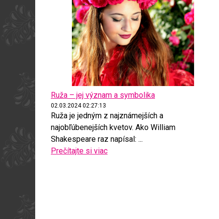
Ruža – jej význam a symbolika
02.03.2024 02:27:13
Ruža je jedným z najznámejších a
najobľúbenejších kvetov. Ako William
Shakespeare raz napísal: ...
Prečítajte si viac