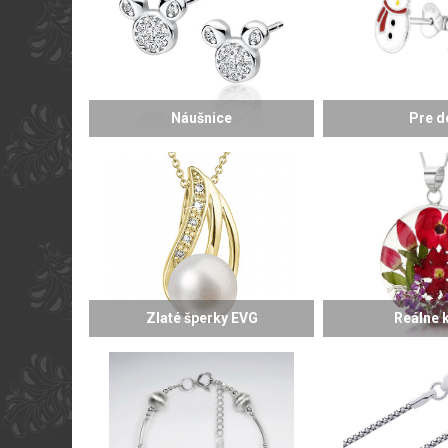
Náušnice
Pre d
Zlaté šperky EVG
Reálne 