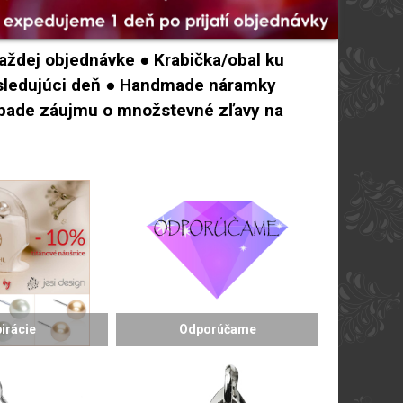
aždej objednávke ● Krabička/obal ku
asledujúci deň ● Handmade náramky
rípade záujmu o množstevné zľavy na
pirácie
Odporúčame