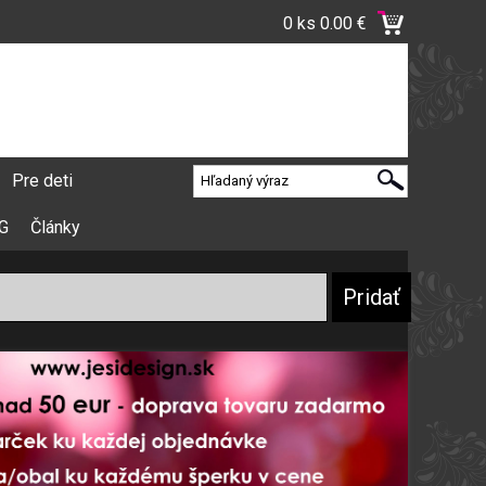
0 ks
0.00 €
Pre deti
VG
Články