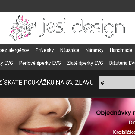
bez alergénov
Prívesky
Náušnice
Náramky
Handmade
ky EVG
Perlové šperky EVG
Zlaté šperky EVG
Bižutéria E
ZÍSKATE POUKÁŽKU NA 5% ZĽAVU