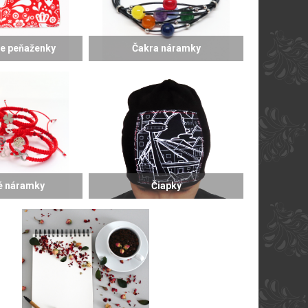
 peňaženky
Čakra náramky
é náramky
Čiapky