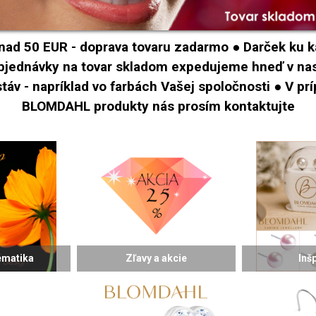
ad 50 EUR - doprava tovaru zadarmo ● Darček ku k
objednávky na tovar skladom expedujeme hneď v n
táv - napríklad vo farbách Vašej spoločnosti ● V p
BLOMDAHL produkty nás prosím kontaktujte
ématika
Zľavy a akcie
Inš