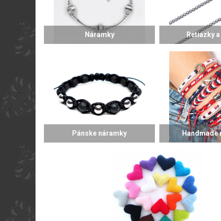
Náramky
Retiazky a
Pánske náramky
Handmade 