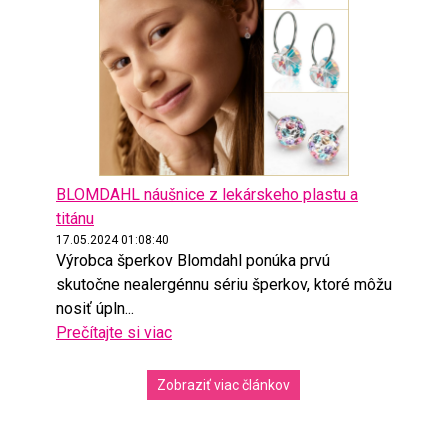
BLOMDAHL náušnice z lekárskeho plastu a
titánu
17.05.2024 01:08:40
Výrobca šperkov Blomdahl ponúka prvú
skutočne nealergénnu sériu šperkov, ktoré môžu
nosiť úpln...
Prečítajte si viac
Zobraziť viac článkov