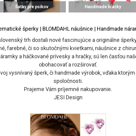
Šatky pre psíkov
Handmade hračky
tematické šperky | BLOMDAHL náušnice | Handmade nára
slovenský trh dostali nové fascinujúce a originálne šper
hé, farebné, či so skutočnými kvietkami, náušnice z chi
náramky a háčkované prívesky a hračky, sú len časťou naš
obohacovať a rozširovať.
 svoj vysnívaný šperk, či handmade výrobok, vďaka ktorým
spoločnosti.
Prajeme Vám príjemné nakupovanie.
JESI Design