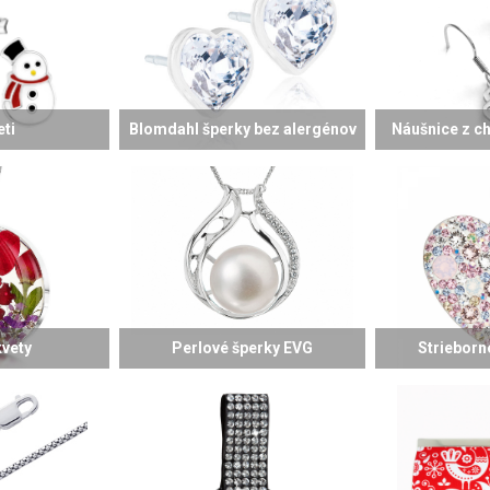
eti
Blomdahl šperky bez alergénov
Náušnice z ch
kvety
Perlové šperky EVG
Strieborn