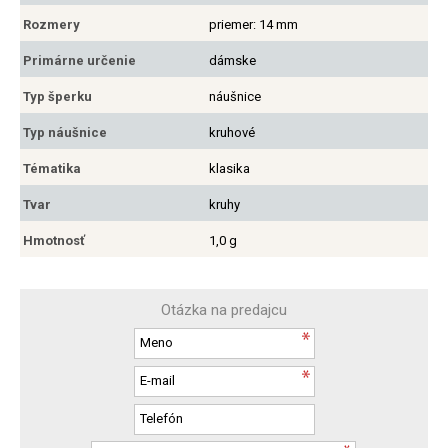
Rozmery
priemer: 14 mm
Primárne určenie
dámske
Typ šperku
náušnice
Typ náušnice
kruhové
Tématika
klasika
Tvar
kruhy
Hmotnosť
1,0 g
Otázka na predajcu