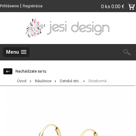
|
Prihlásenie
Registrácia
0 ks
0.00 €
Menu
Nachádzate sa tu:
Úvod
Náušnice
Detské stri...
Strieborné ...