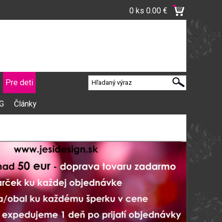
0 ks
0.00 €
Pre deti
VG
Články