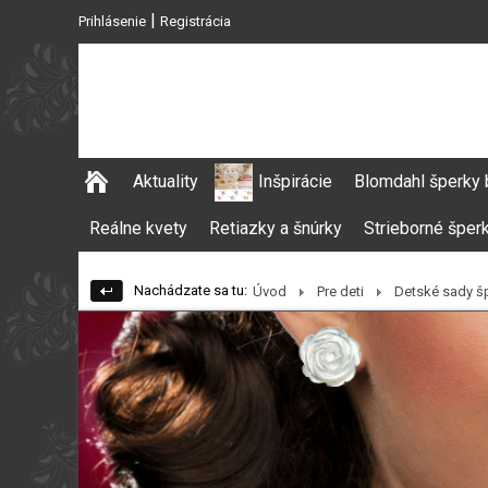
|
Prihlásenie
Registrácia
Aktuality
Inšpirácie
Blomdahl šperky 
Reálne kvety
Retiazky a šnúrky
Strieborné šper
Nachádzate sa tu:
Úvod
Pre deti
Detské sady š