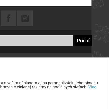
Praktické rady
Prečo sa registrovať
Návod na starostlivosť o šperky
Návod na starostlivosť o peňaženky
 a s vašim súhlasom aj na personalizáciu jeho obsahu.
brazenie cielenej reklamy na sociálnych sieťach.
Viac
Návod na starostlivosť o kabelky