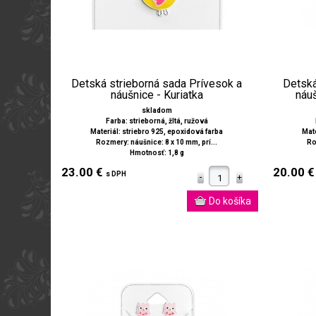
Detská strieborná sada Prívesok a
Detská
náušnice - Kuriatka
náu
skladom
Farba: strieborná, žltá, ružová
Materiál: striebro 925, epoxidová farba
Mate
Rozmery: náušnice: 8 x 10 mm, prí...
Ro
Hmotnosť: 1,8 g
23.00 €
20.00 
s DPH