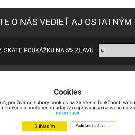
TE O NÁS VEDIEŤ AJ OSTATNÝM
ZÍSKATE POUKÁŽKU NA 5% ZĽAVU
oradňa pre zákazníkov
Ako nakupovať?
ontakt
Ako nakupovať
Cookies
 nás
Možnosti platby
bchodné podmienky
Doprava a ceny
164, používame súbory cookies na zaistenie funkčnosti webu
ním cookies a postúpením údajov o správaní sa na webe na zo
uncový úrad SR
Reklamačné podmienky
informácií
chrana osobných údajov
Reklamačný formulár
lektronicke odstúpenie od zmluvy
Súhlasím
Podrobné nastavenia