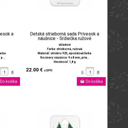
vesok a
Detská strieborná sada Prívesok a
náušnice - Srdiečka ružové
skladom
.
Farba: strieborná, ružová
farba
Materiál: striebro 925, epoxidová farba
p...
Rozmery: náušnice: 9 x 8 mm, prív...
Hmotnosť: 1,8 g
22.00 €
s DPH