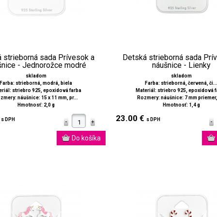
 strieborná sada Prívesok a
Detská strieborná sada Prí
šnice - Jednorožce modré
náušnice - Lienky
skladom
skladom
Farba: strieborná, modrá, biela
Farba: strieborná, červená, či..
riál: striebro 925, epoxidová farba
Materiál: striebro 925, epoxidová 
zmery: náušnice: 15 x 11 mm, pr...
Rozmery: náušnice: 7 mm priemer, 
Hmotnosť: 2,0 g
Hmotnosť: 1,4 g
€
23.00 €
s DPH
s DPH