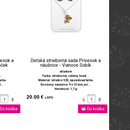
vesok a
Detská strieborná sada Prívesok a
mček
náušnice - Vianoce Sobík
skladom
..
Farba: strieborná, zelená, hned...
farba
Materiál: striebro 925, epoxidová farba
...
Rozmery: náušnice: 9 x 10 mm, prí...
Hmotnosť: 1,7 g
20.00 €
s DPH