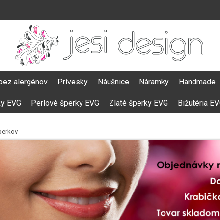
bez alergénov
Prívesky
Náušnice
Náramky
Handmade
ky EVG
Perlové šperky EVG
Zlaté šperky EVG
Bižutéria E
perkov