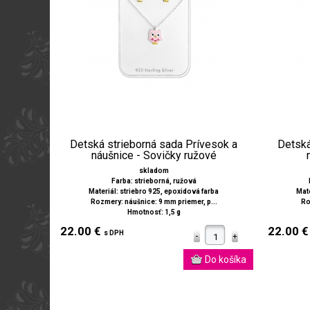
Detská strieborná sada Prívesok a
Detská
náušnice - Sovičky ružové
skladom
Farba: strieborná, ružová
Materiál: striebro 925, epoxidová farba
Mate
Rozmery: náušnice: 9 mm priemer, p...
Ro
Hmotnosť: 1,5 g
22.00 €
22.00 
s DPH