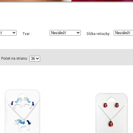
Tvar :
Dĺžka retiazky :
Počet na stranu: