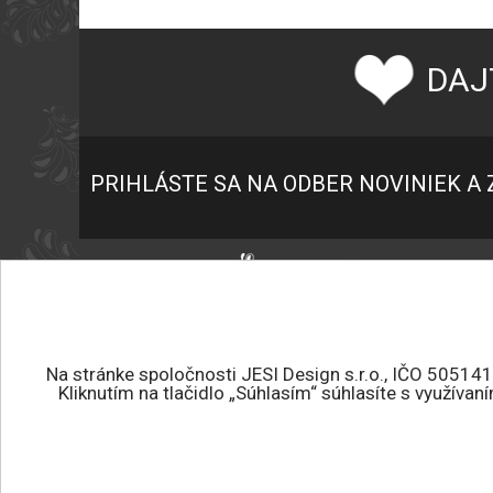
DAJ
PRIHLÁSTE SA NA ODBER NOVINIEK A 
P
K
+421 945 459 682
O
jesidesign@jesidesign.sk
O
Na stránke spoločnosti JESI Design s.r.o., IČO 50514
Kliknutím na tlačidlo „Súhlasím“ súhlasíte s využíva
P
Všetky práva vyhradené.
O
JESI DESIGN © 2026
E
Tvorba eshopu
:
ROYAL MEDIA s.r.o.