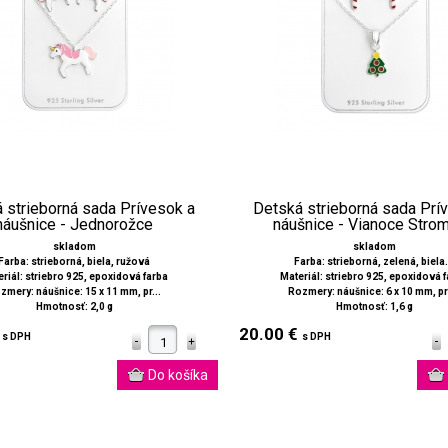
 strieborná sada Prívesok a
Detská strieborná sada Prí
náušnice - Jednorožce
náušnice - Vianoce Stro
skladom
skladom
Farba: strieborná, biela, ružová
Farba: strieborná, zelená, biela.
riál: striebro 925, epoxidová farba
Materiál: striebro 925, epoxidová 
zmery: náušnice: 15 x 11 mm, pr...
Rozmery: náušnice: 6 x 10 mm, prí
Hmotnosť: 2,0 g
Hmotnosť: 1,6 g
€
20.00 €
s DPH
s DPH