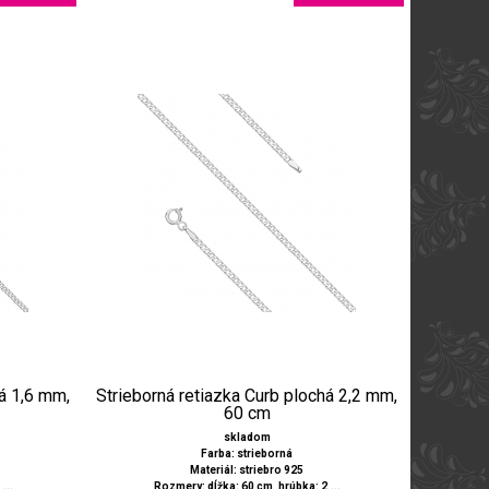
há 1,6 mm,
Strieborná retiazka Curb plochá 2,2 mm,
60 cm
skladom
Farba: strieborná
Materiál: striebro 925
...
Rozmery: dĺžka: 60 cm, hrúbka: 2,...