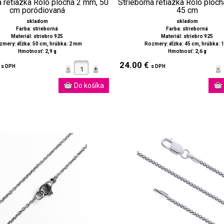
á retiazka Rolo plochá 2 mm, 50
Strieborná retiazka Rolo ploc
cm poródiovaná
45 cm
skladom
skladom
Farba: strieborná
Farba: strieborná
Materiál: striebro 925
Materiál: striebro 925
mery: dĺžka: 50 cm, hrúbka: 2 mm
Rozmery: dĺžka: 45 cm, hrúbka: 1,
Hmotnosť: 2,9 g
Hmotnosť: 2,6 g
€
24.00 €
s DPH
s DPH