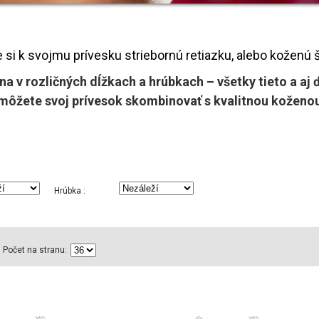
 si k svojmu prívesku striebornú retiazku, alebo koženú š
a v rozličných dĺžkach a hrúbkach – všetky tieto a aj ď
 môžete svoj prívesok skombinovať s kvalitnou koženo
Hrúbka :
Počet na stranu: