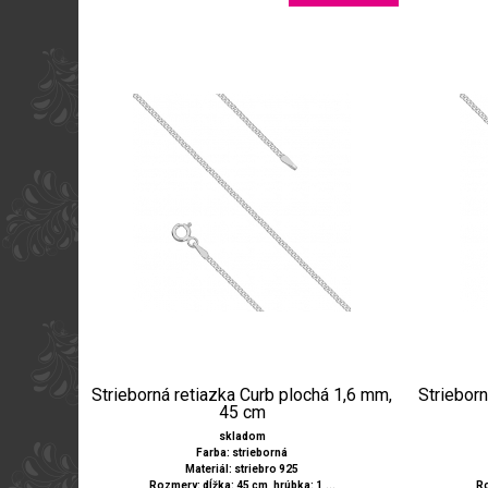
Strieborná retiazka Curb plochá 1,6 mm,
Strieborn
45 cm
skladom
Farba: strieborná
Materiál: striebro 925
Rozmery: dĺžka: 45 cm, hrúbka: 1,...
Ro