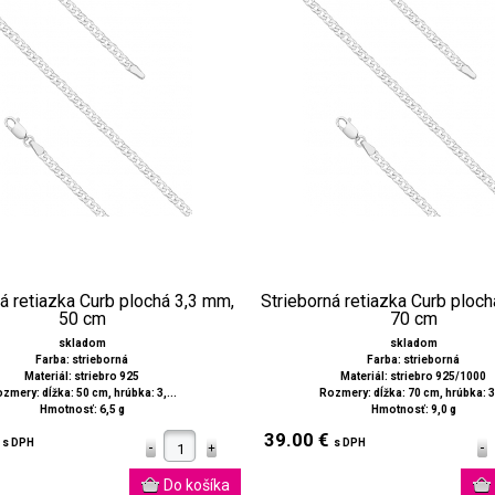
á retiazka Curb plochá 3,3 mm,
Strieborná retiazka Curb ploc
50 cm
70 cm
skladom
skladom
Farba: strieborná
Farba: strieborná
Materiál: striebro 925
Materiál: striebro 925/1000
zmery: dĺžka: 50 cm, hrúbka: 3,...
Rozmery: dĺžka: 70 cm, hrúbka: 3,
Hmotnosť: 6,5 g
Hmotnosť: 9,0 g
€
39.00 €
s DPH
s DPH