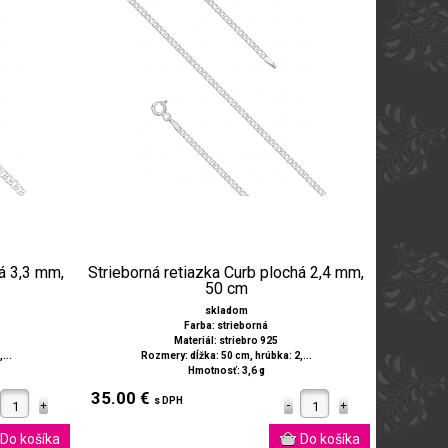
há 3,3 mm,
Strieborná retiazka Curb plochá 2,4 mm,
50 cm
skladom
Farba: strieborná
Materiál: striebro 925
...
Rozmery: dĺžka: 50 cm, hrúbka: 2,...
Hmotnosť: 3,6 g
35.00 €
s DPH