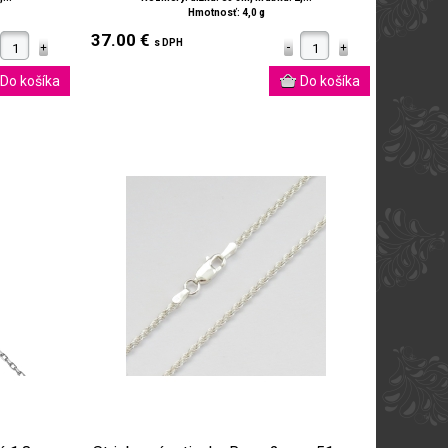
Hmotnosť: 4,0 g
37.00 €
s DPH