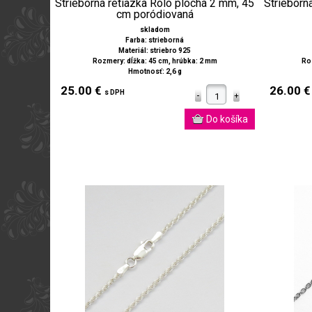
Strieborná retiazka Rolo plochá 2 mm, 45
Strieborn
cm poródiovaná
skladom
Farba: strieborná
Materiál: striebro 925
Rozmery: dĺžka: 45 cm, hrúbka: 2 mm
Roz
Hmotnosť: 2,6 g
25.00 €
26.00 
s DPH