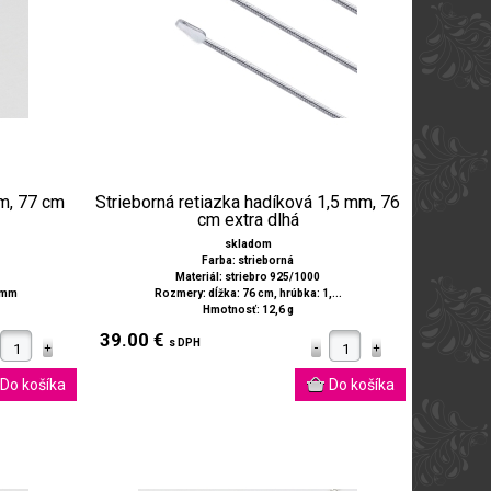
m, 77 cm
Strieborná retiazka hadíková 1,5 mm, 76
cm extra dlhá
skladom
Farba: strieborná
Materiál: striebro 925/1000
2 mm
Rozmery: dĺžka: 76 cm, hrúbka: 1,...
Hmotnosť: 12,6 g
39.00 €
s DPH