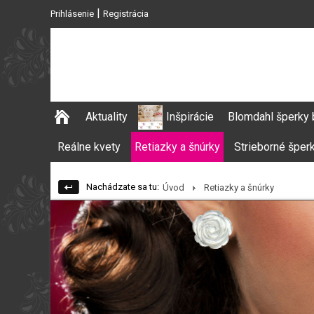
|
Prihlásenie
Registrácia
Aktuality
Inšpirácie
Blomdahl šperky 
Reálne kvety
Retiazky a šnúrky
Strieborné šper
Nachádzate sa tu:
Úvod
Retiazky a šnúrky