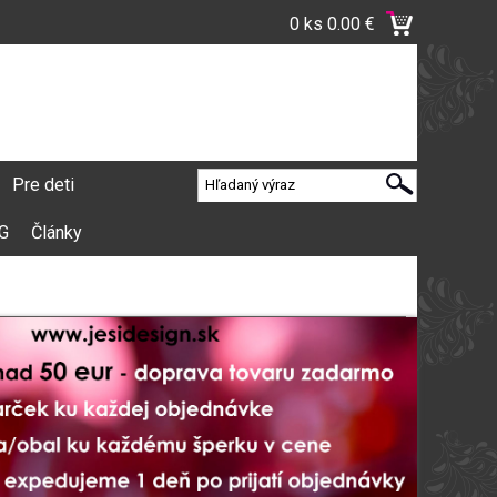
0 ks
0.00 €
Pre deti
VG
Články