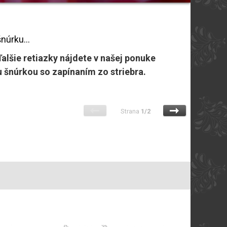
núrku...
alšie retiazky nájdete v našej ponuke
u šnúrkou so zapínaním zo striebra.
Strana
1/2