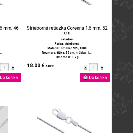
,6 mm, 46
Strieborná retiazka Coreana 1,6 mm, 52
cm
skladom
Farba: strieborná
Materiál: striebro 925/1000
...
Rozmery: dĺžka: 52 cm, hrúbka: 1,...
Hmotnosť: 3,2 g
18.00 €
s DPH