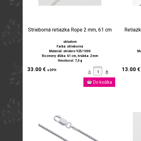
Strieborná retiazka Rope 2 mm, 61 cm
Retiazk
skladom
Farba: strieborná
Materiál: striebro 925/1000
Ma
Rozmery: dĺžka: 61 cm, hrúbka: 2 mm
Hmotnosť: 7,0 g
33.00 €
13.00 
s DPH