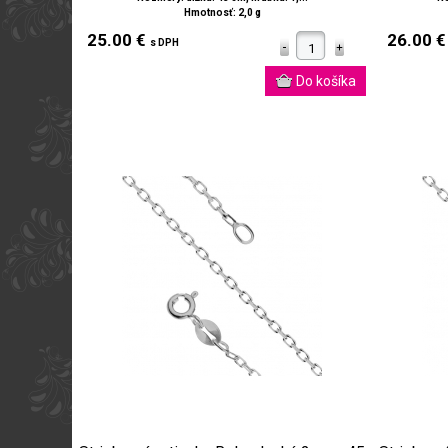
Hmotnosť: 2,0 g
25.00 €
26.00 
s DPH