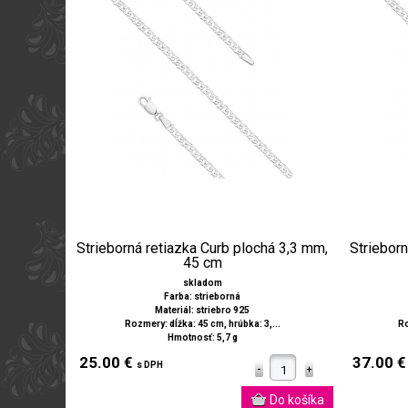
Strieborná retiazka Curb plochá 3,3 mm,
Strieborn
45 cm
skladom
Farba: strieborná
Materiál: striebro 925
Rozmery: dĺžka: 45 cm, hrúbka: 3,...
Ro
Hmotnosť: 5,7 g
25.00 €
37.00 
s DPH