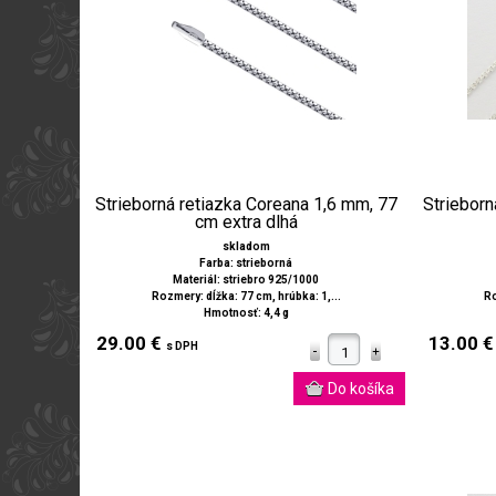
Strieborná retiazka Coreana 1,6 mm, 77
Strieborn
cm extra dlhá
skladom
Farba: strieborná
Materiál: striebro 925/1000
Rozmery: dĺžka: 77 cm, hrúbka: 1,...
Ro
Hmotnosť: 4,4 g
29.00 €
13.00 
s DPH