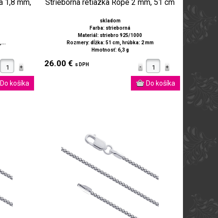
há 1,8 mm,
Strieborná retiazka Rope 2 mm, 51 cm
skladom
Farba: strieborná
Materiál: striebro 925/1000
...
Rozmery: dĺžka: 51 cm, hrúbka: 2 mm
Hmotnosť: 6,3 g
26.00 €
s DPH