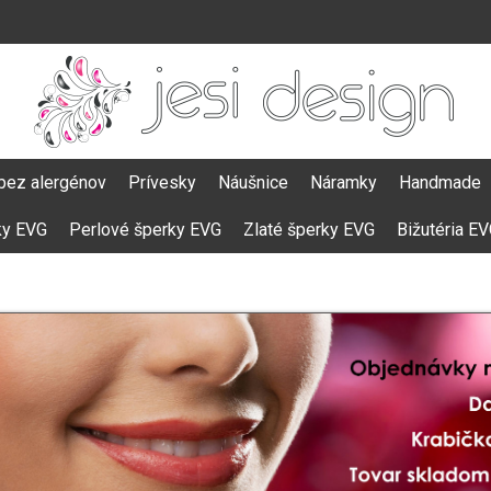
bez alergénov
Prívesky
Náušnice
Náramky
Handmade
ky EVG
Perlové šperky EVG
Zlaté šperky EVG
Bižutéria E