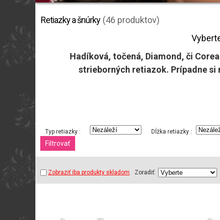
Retiazky a šnúrky
(46 produktov)
Vyberte
Hadíková, točená, Diamond, či Corean
strieborných retiazok. Prípadne si
Typ retiazky :
Dĺžka retiazky :
Zobraziť iba produkty skladom
Zoradiť: