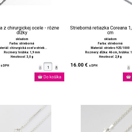
a z chirurgickej ocele - rôzne
Strieborná retiazka Coreana 1
dĺžky
cm
skladom
skladom
Farba: strieborná
Farba: strieborná
teriál: chirurgická oceľ v strieb...
Materiál: striebro 925/1000
Rozmery: hrúbka: 1,9 mm
Rozmery: dĺžka: 46 cm, hrúbka: 1,
Hmotnosť: 3,0 g
Hmotnosť: 2,8 g
€
16.00 €
s DPH
s DPH