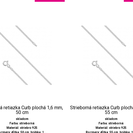
á retiazka Curb plochá 1,6 mm,
Strieborná retiazka Curb ploc
50 cm
55 cm
skladom
skladom
Farba: strieborná
Farba: strieborná
Materiál: striebro 925
Materiál: striebro 925
zmery: dĺžka: 50 cm, hrúbka: 1,...
Rozmery: dĺžka: 55 cm, hrúbka: 1,