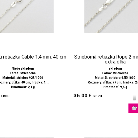
á retiazka Cable 1,4 mm, 40 cm
Strieborná retiazka Rope 2 m
extra dlhá
Nie je skladom
skladom
Farba: strieborná
Farba: strieborná
Materiál: striebro 925/1000
Materiál: striebro 925/1000
zmery: dĺžka: 40 cm, hrúbka: 1,...
Rozmery: dĺžka: 77 cm, hrúbka: 
Hmotnosť: 2,1 g
Hmotnosť: 9,5 g
€
36.00 €
s DPH
s DPH