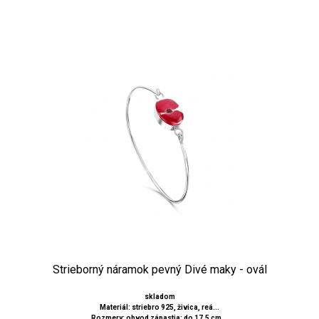
Strieborný náramok pevný Divé maky - ovál
skladom
Materiál: striebro 925, živica, reá...
Rozmery: obvod zápastia: do 17,5 cm...