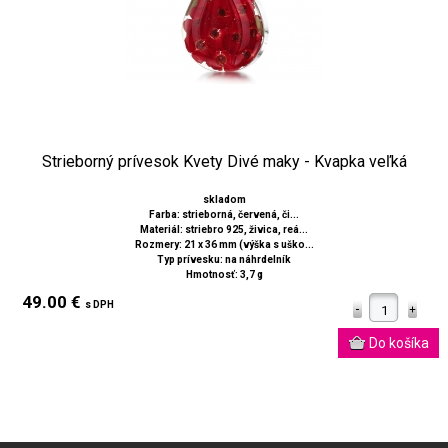
Strieborný prívesok Kvety Divé maky - Kvapka veľká
skladom
Farba: strieborná, červená, či...
Materiál: striebro 925, živica, reá...
Rozmery: 21 x 36 mm (výška s uško...
Typ prívesku: na náhrdelník
Hmotnosť: 3,7 g
49.00 €
s DPH