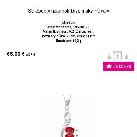
Strieborný náramok Divé maky - Ovály
skladom
Farba: strieborná, červená, či...
Materiál: striebro 925, živica, reá...
Rozmery: dĺžka: 21 cm, šírka: 11 mm
Hmotnosť: 10,3 g
65.00 €
s DPH