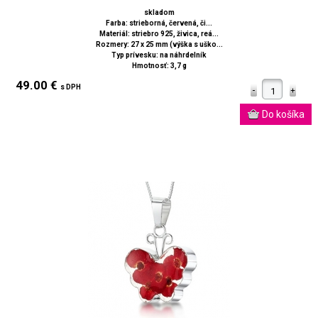
skladom
Farba: strieborná, červená, či...
Materiál: striebro 925, živica, reá...
Rozmery: 27 x 25 mm (výška s uško...
Typ prívesku: na náhrdelník
Hmotnosť: 3,7 g
49.00 €
s DPH