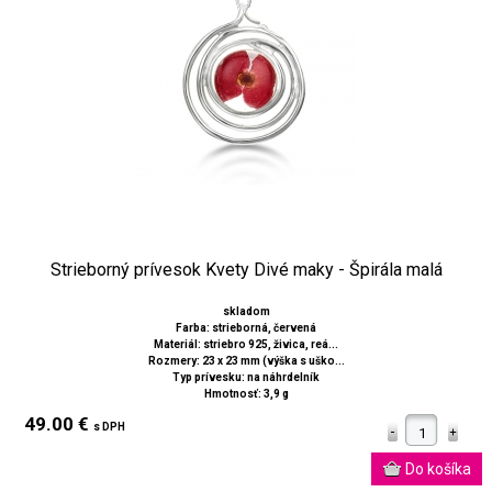
Strieborný prívesok Kvety Divé maky - Špirála malá
skladom
Farba: strieborná, červená
Materiál: striebro 925, živica, reá...
Rozmery: 23 x 23 mm (výška s uško...
Typ prívesku: na náhrdelník
Hmotnosť: 3,9 g
49.00 €
s DPH