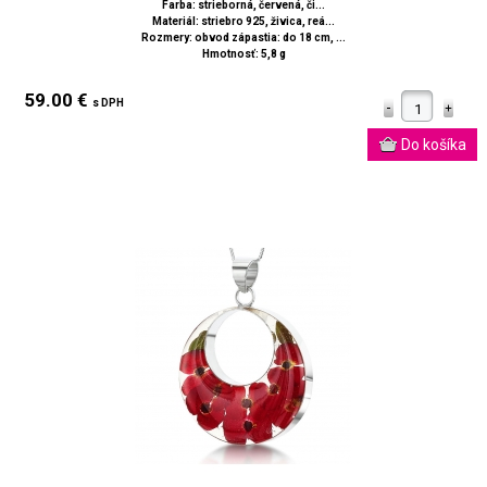
Farba: strieborná, červená, či...
Materiál: striebro 925, živica, reá...
Rozmery: obvod zápastia: do 18 cm, ...
Hmotnosť: 5,8 g
59.00 €
s DPH