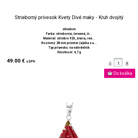
Strieborný prívesok Kvety Divé maky - Kruh dvojitý
skladom
Farba: strieborná, červená, či...
Materiál: striebro 925, živica, reá...
Rozmery: 28 mm priemer (výška s u...
Typ prívesku: na náhrdelník
Hmotnosť: 4,7 g
49.00 €
s DPH