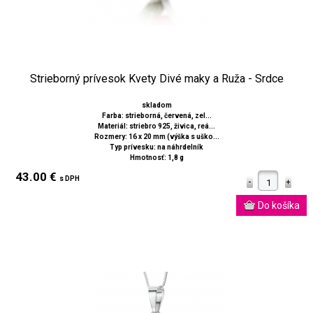
Strieborný prívesok Kvety Divé maky a Ruža - Srdce
skladom
Farba: strieborná, červená, zel...
Materiál: striebro 925, živica, reá...
Rozmery: 16 x 20 mm (výška s uško...
Typ prívesku: na náhrdelník
Hmotnosť: 1,8 g
43.00 €
s DPH