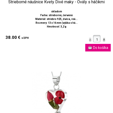
Strieborné náušnice Kvety Divé maky - Ovály s háčikmi
skladom
Farba: strieborná, červená
Materiál: striebro 925, živica, reá...
Rozmery: 13 x 16 mm (výška s há...
Hmotnosť: 3,2 g
38.00 €
s DPH