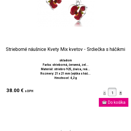
Strieborné náušnice Kvety Mix kvetov - Srdiečka s háčikmi
skladom
Farba: strieborná, červená, zel...
Materiál: striebro 925, živica, reá...
Rozmery: 21 x 21 mm (výška s háč...
Hmotnosť: 4,2 g
38.00 €
s DPH