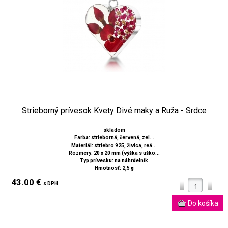
Strieborný prívesok Kvety Divé maky a Ruža - Srdce
skladom
Farba: strieborná, červená, zel...
Materiál: striebro 925, živica, reá...
Rozmery: 20 x 20 mm (výška s uško...
Typ prívesku: na náhrdelník
Hmotnosť: 2,5 g
43.00 €
s DPH