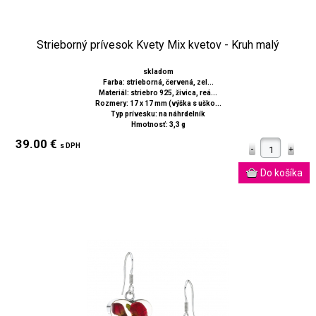
Strieborný prívesok Kvety Mix kvetov - Kruh malý
skladom
Farba: strieborná, červená, zel...
Materiál: striebro 925, živica, reá...
Rozmery: 17 x 17 mm (výška s uško...
Typ prívesku: na náhrdelník
Hmotnosť: 3,3 g
39.00 €
s DPH