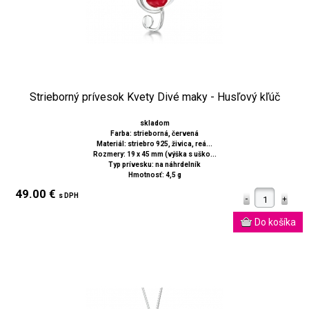
Strieborný prívesok Kvety Divé maky - Husľový kľúč
skladom
Farba: strieborná, červená
Materiál: striebro 925, živica, reá...
Rozmery: 19 x 45 mm (výška s uško...
Typ prívesku: na náhrdelník
Hmotnosť: 4,5 g
49.00 €
s DPH