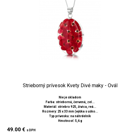
Strieborný prívesok Kvety Divé maky - Ovál
Nie je skladom
Farba: strieborná, červená, zel...
Materiál: striebro 925, živica, reá...
Rozmery: 25 x 33 mm (výška s uško...
Typ prívesku: na náhrdelník
Hmotnosť: 5,6 g
49.00 €
s DPH