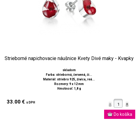
Strieborné napichovacie náušnice Kvety Divé maky - Kvapky
skladom
Farba: strieborná, červená, či...
Materiál: striebro 925, živica, reá...
Rozmery: 9 x 12 mm
Hmotnosť: 1,8 g
33.00 €
s DPH