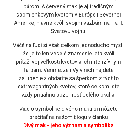
párom. A červený mak je aj tradičným
spomienkovým kvetom v Európe i Severnej
Amerike, hlavne kvôli svojim väzbám na I. a II.
Svetovú vojnu.
Väčšina ľudí si však celkom jednoducho myslí,
že je to len veselé znamenie leta kvôli
príťažlivej veľkosti kvetov a ich intenzívnym
farbám. Veríme, že i Vy v nich nájdete
zaľúbenie a obdaríte sa šperkom z týchto
extravagantných kvetov, ktoré celkom iste
vždy pritiahnu pozornosť celého okolia.
Viac o symbolike divého maku si môžete
prečítať na našom blogu v článku
Divý mak - jeho význam a symbolika