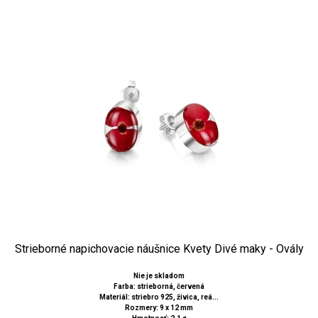
Strieborné napichovacie náušnice Kvety Divé maky - Ovály
Nie je skladom
Farba: strieborná, červená
Materiál: striebro 925, živica, reá...
Rozmery: 9 x 12 mm