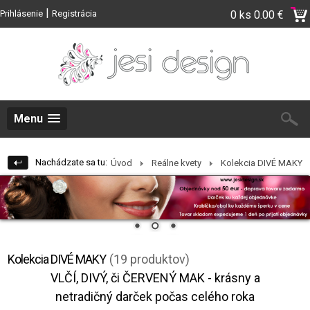
|
Prihlásenie
Registrácia
0 ks
0.00 €
Menu
Nachádzate sa tu:
Úvod
Reálne kvety
Kolekcia DIVÉ MAKY
Kolekcia DIVÉ MAKY
(19 produktov)
VLČÍ, DIVÝ, či ČERVENÝ MAK - krásny a
netradičný darček počas celého roka