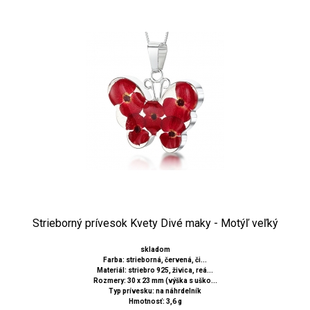
Strieborný prívesok Kvety Divé maky - Motýľ veľký
skladom
Farba: strieborná, červená, či...
Materiál: striebro 925, živica, reá...
Rozmery: 30 x 23 mm (výška s uško...
Typ prívesku: na náhrdelník
Hmotnosť: 3,6 g