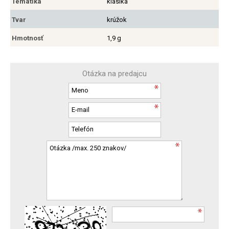
Tématika
klasika
Tvar
krúžok
Hmotnosť
1,9 g
Otázka na predajcu