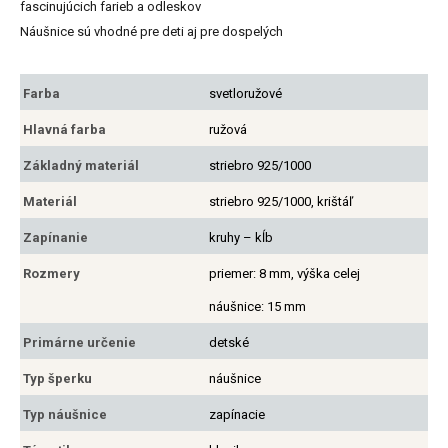
fascinujúcich farieb a odleskov
Náušnice sú vhodné pre deti aj pre dospelých
Farba
svetloružové
Hlavná farba
ružová
Základný materiál
striebro 925/1000
Materiál
striebro 925/1000, krištáľ
Zapínanie
kruhy – kĺb
Rozmery
priemer: 8 mm, výška celej
náušnice: 15 mm
Primárne určenie
detské
Typ šperku
náušnice
Typ náušnice
zapínacie