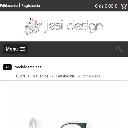
|
Prihlásenie
Registrácia
0 ks
0.00 €
Menu
Nachádzate sa tu:
Úvod
Náušnice
Detské stri...
Strieborné ...