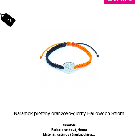
-10%
Náramok pletený oranžovo-čierny Halloween Strom
skladom
Farba: oranžová, čierna
Materiál: saténová šnúrka, chirur...