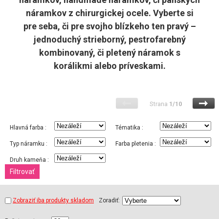
náramkov z chirurgickej ocele. Vyberte si
pre seba, či pre svojho blízkeho ten pravý –
jednoduchý strieborný, pestrofarebný
kombinovaný, či pletený náramok s
korálikmi alebo príveskami.
Strana
1/10
Hlavná farba :
Tématika :
Typ náramku :
Farba pletenia :
Druh kameňa :
Zobraziť iba produkty skladom
Zoradiť: