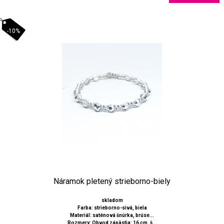
-10%
Náramok pletený strieborno-biely
skladom
Farba: strieborno-sivá, biela
Materiál: saténová šnúrka, brúse...
Rozmery: Obvod zápästia: 16 cm, š...