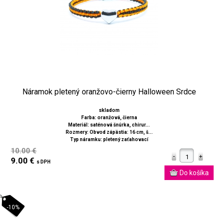
Náramok pletený oranžovo-čierny Halloween Srdce
skladom
Farba: oranžová, čierna
Materiál: saténová šnúrka, chirur...
Rozmery: Obvod zápästia: 16 cm, š...
Typ náramku: pletený zaťahovací
10.00 €
9.00 €
s DPH
-10%