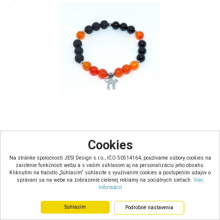
Náramok s minerálmi prevliekací - Halloween Mačka
Cookies
skladom
Na stránke spoločnosti JESI Design s.r.o., IČO 50514164, používame súbory cookies na
Farba: oranžová, čierna
zaistenie funkčnosti webu a s vašim súhlasom aj na personalizáciu jeho obsahu.
Materiál: elastický nylon, korálky ...
Kliknutím na tlačidlo „Súhlasím“ súhlasíte s využívaním cookies a postúpením údajov o
Rozmery: Obvod zápästia: 18 cm, š...
správaní sa na webe na zobrazenie cielenej reklamy na sociálnych sieťach.
Viac
Typ náramku: prevliekací
informácií
14.00 €
12.60 €
Súhlasím
Podrobné nastavenia
s DPH