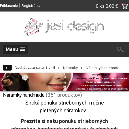
|
Prihlásenie
Registrácia
0 ks
0.00 €
Menu
Nachádzate sa tu:
Úvod
Náramky
Náramky handmade
Náramky handmade
(351 produktov)
Široká ponuka strieborných i ručne
pletených náramkov...
Prezrite si našu ponuku strieborných
náramkov, handmade náramkov, či pánskych