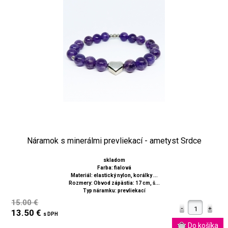
Náramok s minerálmi prevliekací - ametyst Srdce
skladom
Farba: fialová
Materiál: elastický nylon, korálky ...
Rozmery: Obvod zápästia: 17 cm, š...
Typ náramku: prevliekací
15.00 €
13.50 €
s DPH