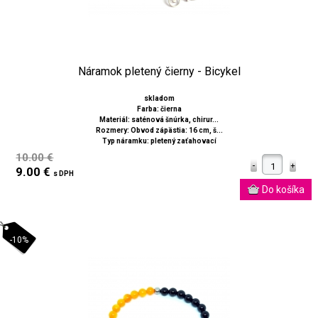
Náramok pletený čierny - Bicykel
skladom
Farba: čierna
Materiál: saténová šnúrka, chirur...
Rozmery: Obvod zápästia: 16 cm, š...
Typ náramku: pletený zaťahovací
10.00 €
9.00 €
s DPH
-10%