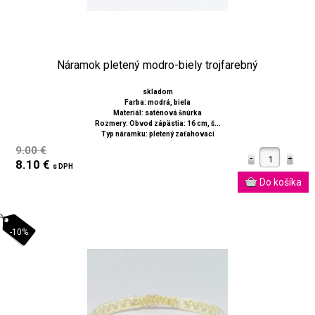
Náramok pletený modro-biely trojfarebný
skladom
Farba: modrá, biela
Materiál: saténová šnúrka
Rozmery: Obvod zápästia: 16 cm, š...
Typ náramku: pletený zaťahovací
9.00 €
8.10 €
s DPH
-10%