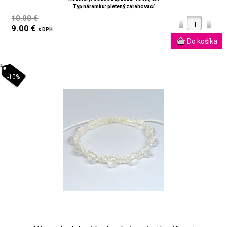
Typ náramku: pletený zaťahovací
10.00 €
9.00 €
s DPH
-10%