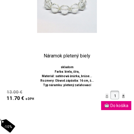
Náramok pletený biely
skladom
Farba: biela, číra,
Materiál: saténová šnúrka, brúse...
Rozmery: Obvod zápästia: 16 cm, š...
Typ náramku: pletený zaťahovací
13.00 €
11.70 €
s DPH
-10%