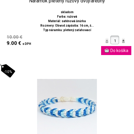
Náramok pletený ružový dvojfarebný
skladom
Farba: ružová
Materiál: saténová šnúrka
Rozmery: Obvod zápästia: 16 cm, š...
Typ náramku: pletený zaťahovací
10.00 €
9.00 €
s DPH
-10%