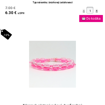
Typ náramku: šnúrkový zaťahovací
7.00 €
6.30 €
s DPH
-10%