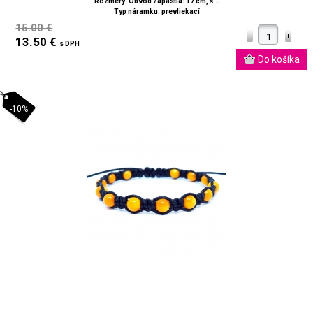
Rozmery: Obvod zápästia: 17 cm, š...
Typ náramku: prevliekací
15.00 €
13.50 €
s DPH
-10%