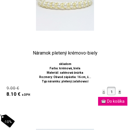
Náramok pletený krémovo-biely
skladom
Farba: krémová, biela
Materiál: saténová šnúrka
Rozmery: Obvod zápästia: 16 cm, š...
Typ náramku: pletený zaťahovací
9.00 €
8.10 €
s DPH
-10%