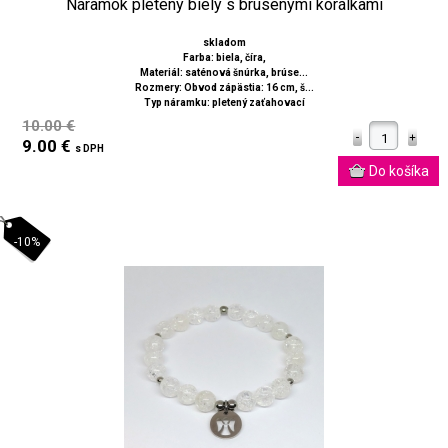
Náramok pletený biely s brúsenými korálkami
skladom
Farba: biela, číra,
Materiál: saténová šnúrka, brúse...
Rozmery: Obvod zápästia: 16 cm, š...
Typ náramku: pletený zaťahovací
10.00 €
9.00 €
s DPH
-10%