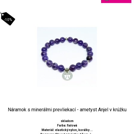
-10%
Náramok s minerálmi prevliekací - ametyst Anjel v krúžku
skladom
Farba: fialová
Materiál: elastický nylon, korálky ...