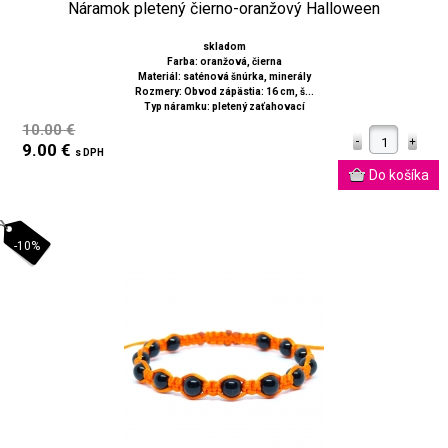
Náramok pletený čierno-oranžový Halloween
skladom
Farba: oranžová, čierna
Materiál: saténová šnúrka, minerály
Rozmery: Obvod zápästia: 16 cm, š...
Typ náramku: pletený zaťahovací
10.00 €
9.00 €
s DPH
-10%