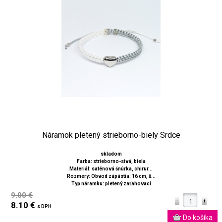
Náramok pletený strieborno-biely Srdce
skladom
Farba: strieborno-sivá, biela
Materiál: saténová šnúrka, chirur...
Rozmery: Obvod zápästia: 16 cm, š...
Typ náramku: pletený zaťahovací
9.00 €
8.10 €
s DPH