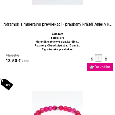
Náramok s minerálmi prevliekací - praskaný krištáľ Anjel v k...
skladom
Farba: číra
Materiál: elastický nylon, korálky ...
Rozmery: Obvod zápästia: 17 cm, š...
Typ náramku: prevliekací
15.00 €
13.50 €
s DPH
-10%