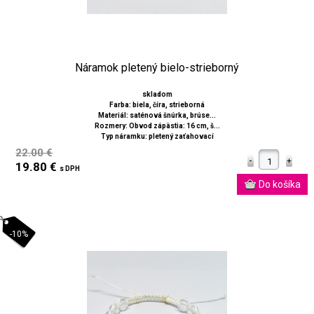
Náramok pletený bielo-strieborný
skladom
Farba: biela, číra, strieborná
Materiál: saténová šnúrka, brúse...
Rozmery: Obvod zápästia: 16 cm, š...
Typ náramku: pletený zaťahovací
22.00 €
19.80 €
s DPH
-10%