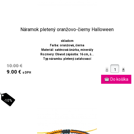
Náramok pletený oranžovo-čierny Halloween
skladom
Farba: oranžová, čierna
Materiál: saténová šnúrka, minerály
Rozmery: Obvod zápästia: 16 cm, š...
Typ náramku: pletený zaťahovací
10.00 €
9.00 €
s DPH
-10%