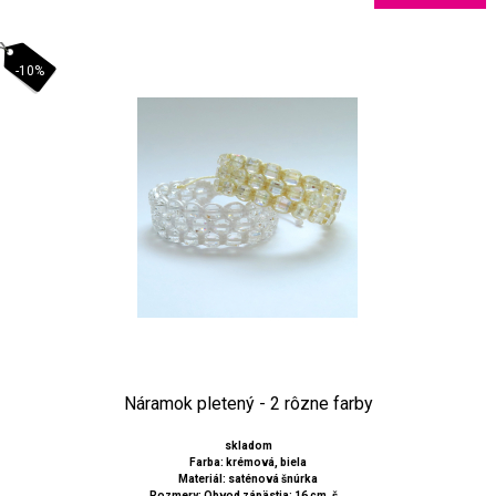
-10%
Náramok pletený - 2 rôzne farby
skladom
Farba: krémová, biela
Materiál: saténová šnúrka
Rozmery: Obvod zápästia: 16 cm, š...