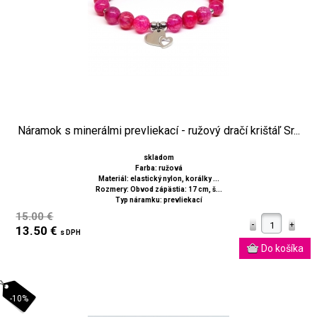
Náramok s minerálmi prevliekací - ružový dračí krištáľ Sr...
skladom
Farba: ružová
Materiál: elastický nylon, korálky ...
Rozmery: Obvod zápästia: 17 cm, š...
Typ náramku: prevliekací
15.00 €
13.50 €
s DPH
-10%