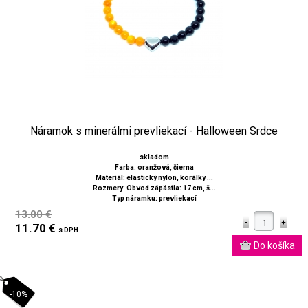
Náramok s minerálmi prevliekací - Halloween Srdce
skladom
Farba: oranžová, čierna
Materiál: elastický nylon, korálky ...
Rozmery: Obvod zápästia: 17 cm, š...
Typ náramku: prevliekací
13.00 €
11.70 €
s DPH
-10%