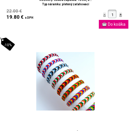
Typ náramku: pletený zaťahovací
22.00 €
19.80 €
s DPH
-10%