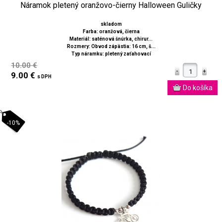
Náramok pletený oranžovo-čierny Halloween Guličky
skladom
Farba: oranžová, čierna
Materiál: saténová šnúrka, chirur...
Rozmery: Obvod zápästia: 16 cm, š...
Typ náramku: pletený zaťahovací
10.00 €
9.00 €
s DPH
-10%