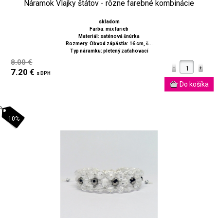
Náramok Vlajky štátov - rôzne farebné kombinácie
skladom
Farba: mix farieb
Materiál: saténová šnúrka
Rozmery: Obvod zápästia: 16 cm, š...
Typ náramku: pletený zaťahovací
8.00 €
7.20 €
s DPH
-10%