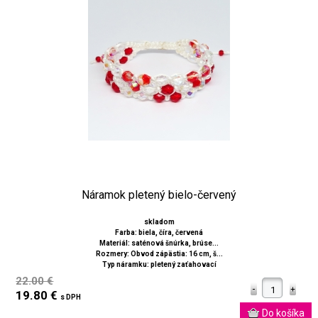
Náramok pletený bielo-červený
skladom
Farba: biela, číra, červená
Materiál: saténová šnúrka, brúse...
Rozmery: Obvod zápästia: 16 cm, š...
Typ náramku: pletený zaťahovací
22.00 €
19.80 €
s DPH