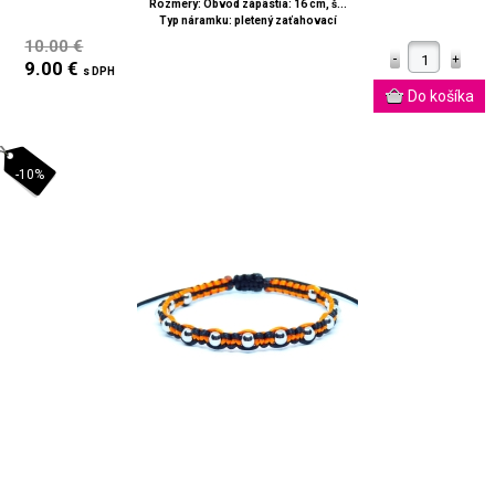
Rozmery: Obvod zápästia: 16 cm, š...
Typ náramku: pletený zaťahovací
10.00 €
9.00 €
s DPH
-10%