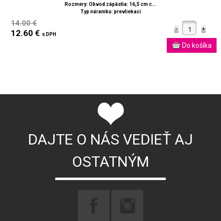
Rozmery: Obvod zápästia: 16,5 cm c...
Typ náramku: prevliekací
14.00 €
12.60 €
s DPH
DAJTE O NÁS VEDIEŤ AJ
OSTATNÝM