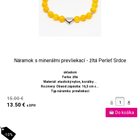
Náramok s minerálmi prevliekací - žltá Perleť Srdce
skladom
Farba: žltá
Materiál: elastický nylon, korálky ...
Rozmery: Obvod zápästia: 16,5 cm c...
Typ náramku: prevliekací
15.00 €
13.50 €
s DPH
-10%