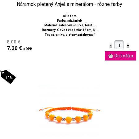
Náramok pletený Anjel s minerálom - rôzne farby
skladom
Farba: mix farieb
Materiál: saténová šnúrka, bižut...
Rozmery: Obvod zápästia: 16 cm, š...
Typ náramku: pletený zaťahovací
8.00 €
7.20 €
s DPH
-10%