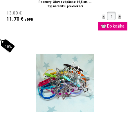
Rozmery: Obvod zápästia: 16,5 cm, ...
Typ náramku: prevliekací
13.00 €
11.70 €
s DPH
-10%