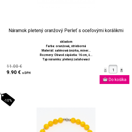
Náramok pletený oranžový Perleť s oceľovými korálikmi
skladom
Farba: oranžová, strieborná
Materiál: saténová šnúrka, miner...
Rozmery: Obvod zápästia: 16 cm, š...
Typ náramku: pletený zaťahovací
11.00 €
9.90 €
s DPH
-10%