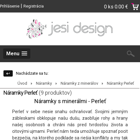
|
Prihlásenie
Registrácia
0 ks
0.00 €
Menu
Nachádzate sa tu:
Úvod
Náramky
Náramky z minerálov
Náramky Perleť
Náramky Perleť
(9 produktov)
Náramky s minerálmi - Perleť
Perleť v sebe nesie snahu ochraňovať. Svojimi jemným
zábleskami obklopuje našu dušu, zaobľuje rohy a hrany
našej osobnosti a chráni nás pred tvrdosťou života a
citovými ujmami. Perleť nám teda umožňuje spoznať pocit
bezpečia, na ktorého podklade sa riešia konflikty a my tak