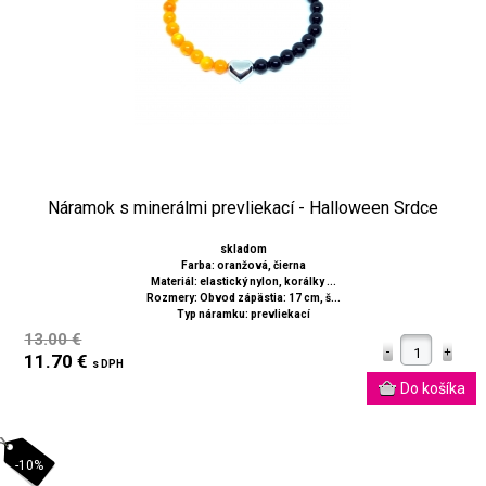
Náramok s minerálmi prevliekací - Halloween Srdce
skladom
Farba: oranžová, čierna
Materiál: elastický nylon, korálky ...
Rozmery: Obvod zápästia: 17 cm, š...
Typ náramku: prevliekací
13.00 €
11.70 €
s DPH
-10%