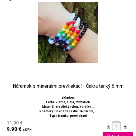
Náramok s minerálmi prevliekací - Čakra tenký 6 mm
skladom
Farba: čierna, biela, mix farieb
Materiál: elastický nylon, korálky ...
Rozmery: Obvod zápästia: 16 cm cm,...
Typ náramku: prevliekací
11.00 €
9.90 €
s DPH