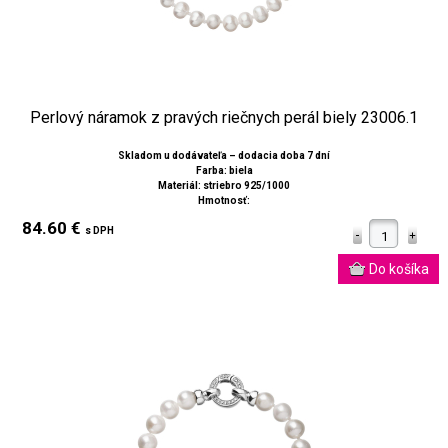
Perlový náramok z pravých riečnych perál biely 23006.1
Skladom u dodávateľa – dodacia doba 7 dní
Farba: biela
Materiál: striebro 925/1000
Hmotnosť:
84.60 €
s DPH