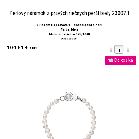
Perlový náramok z pravých riečnych perál biely 23007.1
Skladom u dodávateľa – dodacia doba 7 dní
Farba: biela
Materiál: striebro 925/1000
Hmotnosť:
104.81 €
s DPH