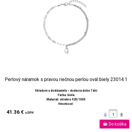
Perlový náramok s pravou riečnou perlou ovál biely 23014.1
Skladom u dodávateľa – dodacia doba 7 dní
Farba: biela
Materiál: striebro 925/1000
Hmotnosť:
41.36 €
s DPH