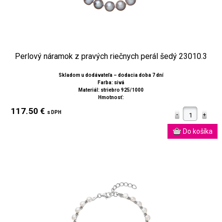
Perlový náramok z pravých riečnych perál šedý 23010.3
Skladom u dodávateľa – dodacia doba 7 dní
Farba: sivá
Materiál: striebro 925/1000
Hmotnosť:
117.50 €
s DPH