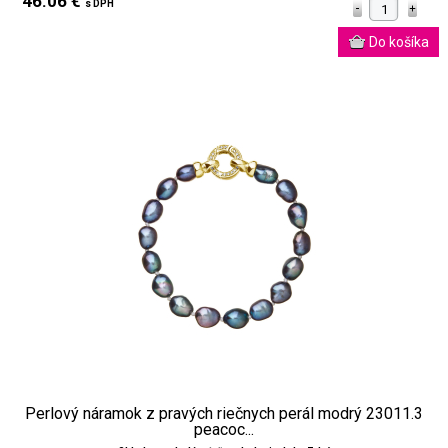
46.06 €
s DPH
Perlový náramok z pravých riečnych perál modrý 23011.3
peacoc...