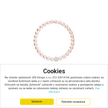
Cookies
Na stránke spoločnosti JESI Design s.r.o., IČO 50514164, používame súbory cookies na
zaistenie funkčnosti webu a s vašim súhlasom aj na personalizáciu jeho obsahu.
Perlový náramok ružový s Preciosa kryštálmi 33115.3
Kliknutím na tlačidlo „Súhlasím“ súhlasíte s využívaním cookies a postúpením údajov o
správaní sa na webe na zobrazenie cielenej reklamy na sociálnych sieťach.
Viac
informácií
Skladom u dodávateľa – dodacia doba 7 dní
Farba: ružová
Materiál: bižutéria
Súhlasím
Podrobné nastavenia
Hmotnosť: