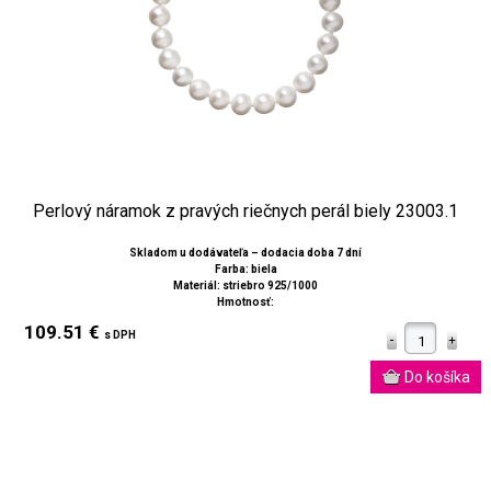
Perlový náramok z pravých riečnych perál biely 23003.1
Skladom u dodávateľa – dodacia doba 7 dní
Farba: biela
Materiál: striebro 925/1000
Hmotnosť:
109.51 €
s DPH