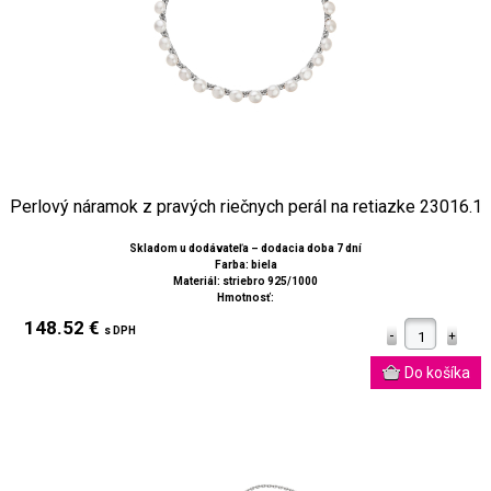
Perlový náramok z pravých riečnych perál na retiazke 23016.1
Skladom u dodávateľa – dodacia doba 7 dní
Farba: biela
Materiál: striebro 925/1000
Hmotnosť:
148.52 €
s DPH