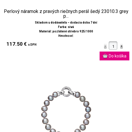
Perlový náramok z pravých riečnych perál šedý 23010.3 grey
p...
Skladom u dodávateľa – dodacia doba 7 dní
Farba: sivá
Materiál: pozlátené striebro 925/1000
Hmotnosť:
117.50 €
s DPH