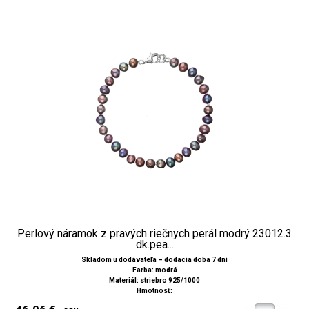
Perlový náramok z pravých riečnych perál modrý 23012.3
dk.pea...
Skladom u dodávateľa – dodacia doba 7 dní
Farba: modrá
Materiál: striebro 925/1000
Hmotnosť: