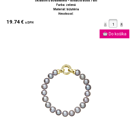
Skladom u dodávateľa – dodacia doba 7 dní
Farba: zelená
Materiál: bižutéria
Hmotnosť:
19.74 €
s DPH