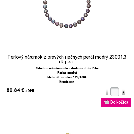
Perlový náramok z pravých riečnych perál modrý 23001.3
dk.pea...
Skladom u dodávateľa – dodacia doba 7 dní
Farba: modrá
Materiál: striebro 925/1000
Hmotnosť:
80.84 €
s DPH