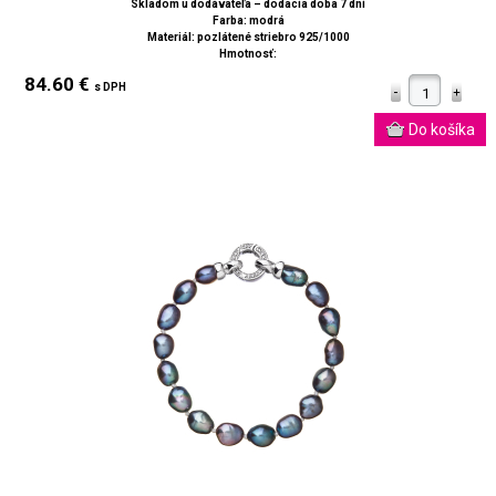
Skladom u dodávateľa – dodacia doba 7 dní
Farba: modrá
Materiál: pozlátené striebro 925/1000
Hmotnosť:
84.60 €
s DPH