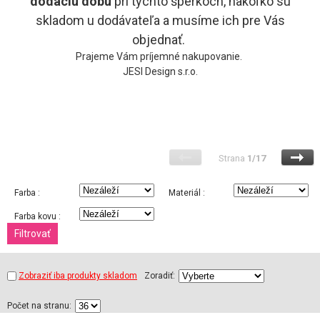
dodaciu
dobu
pri týchto šperkoch, nakoľko sú
skladom u dodávateľa a musíme ich pre Vás
objednať.
Prajeme Vám príjemné nakupovanie.
JESI Design s.r.o.
Strana
1/17
Farba :
Materiál :
Farba kovu :
Zobraziť iba produkty skladom
Zoradiť:
Počet na stranu: