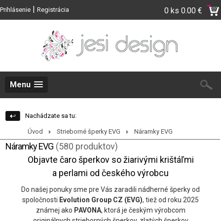
|
Prihlásenie
Registrácia
0 ks
0.00 €
Menu
Nachádzate sa tu:
Úvod
Strieborné šperky EVG
Náramky EVG
Náramky EVG
(580 produktov)
Objavte čaro šperkov so žiarivými krištáľmi
a perlami od českého výrobcu
Do našej ponuky sme pre Vás zaradili nádherné šperky od
spoločnosti
Evolution Group CZ (EVG)
, tiež od roku 2025
známej ako
PAVONA
, ktorá je českým výrobcom
originálnych strieborných šperkov, zlatých šperkov