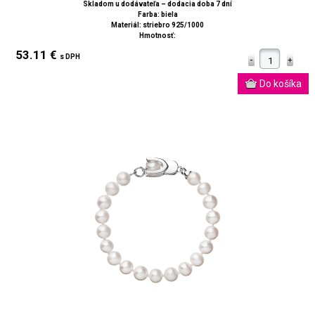
Skladom u dodávateľa – dodacia doba 7 dní
Farba: biela
Materiál: striebro 925/1000
Hmotnosť:
53.11 €
s DPH