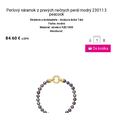
Perlový náramok z pravých riečnych perál modrý 23011.3
peacock
Skladom u dodávateľa – dodacia doba 7 dní
Farba: modrá
Materiál: striebro 925/1000
Hmotnosť:
84.60 €
s DPH