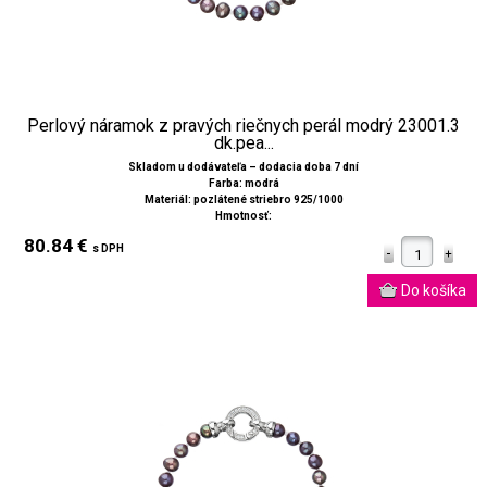
Perlový náramok z pravých riečnych perál modrý 23001.3
dk.pea...
Skladom u dodávateľa – dodacia doba 7 dní
Farba: modrá
Materiál: pozlátené striebro 925/1000
Hmotnosť:
80.84 €
s DPH