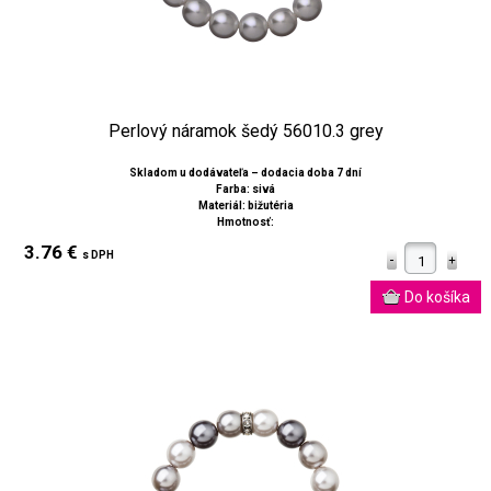
Perlový náramok šedý 56010.3 grey
Skladom u dodávateľa – dodacia doba 7 dní
Farba: sivá
Materiál: bižutéria
Hmotnosť:
3.76 €
s DPH