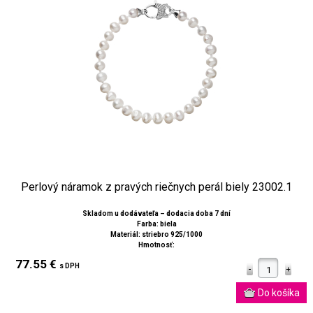
Perlový náramok z pravých riečnych perál biely 23002.1
Skladom u dodávateľa – dodacia doba 7 dní
Farba: biela
Materiál: striebro 925/1000
Hmotnosť:
77.55 €
s DPH