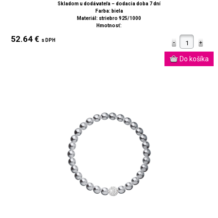
Skladom u dodávateľa – dodacia doba 7 dní
Farba: biela
Materiál: striebro 925/1000
Hmotnosť:
52.64 €
s DPH