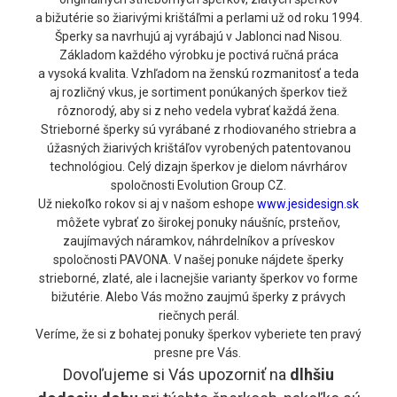
a bižutérie so žiarivými krištáľmi a perlami už od roku 1994.
Šperky sa navrhujú aj vyrábajú v Jablonci nad Nisou.
Základom každého výrobku je poctivá ručná práca
a vysoká kvalita. Vzhľadom na ženskú rozmanitosť a teda
aj rozličný vkus, je sortiment ponúkaných šperkov tiež
rôznorodý, aby si z neho vedela vybrať každá žena.
Strieborné šperky sú vyrábané z rhodiovaného striebra a
úžasných žiarivých krištáľov vyrobených patentovanou
technológiou. Celý dizajn šperkov je dielom návrhárov
spoločnosti Evolution Group CZ.
Už niekoľko rokov si aj v našom eshope
www.jesidesign.sk
môžete vybrať zo širokej ponuky náušníc, prsteňov,
zaujímavých náramkov, náhrdelníkov a príveskov
spoločnosti PAVONA. V našej ponuke nájdete šperky
strieborné, zlaté, ale i lacnejšie varianty šperkov vo forme
bižutérie. Alebo Vás možno zaujmú šperky z právych
riečnych perál.
Veríme, že si z bohatej ponuky šperkov vyberiete ten pravý
presne pre Vás.
Dovoľujeme si Vás upozorniť na
dlhšiu