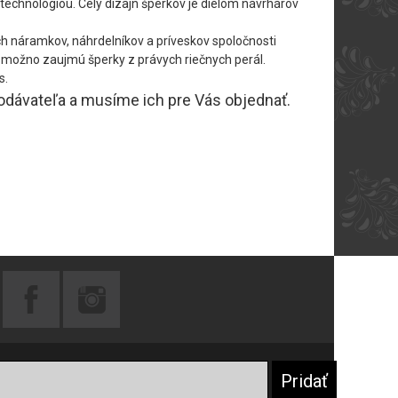
technológiou. Celý dizajn šperkov je dielom návrhárov
h náramkov, náhrdelníkov a príveskov spoločnosti
ás možno zaujmú šperky z právych riečnych perál.
s.
dodávateľa a musíme ich pre Vás objednať.