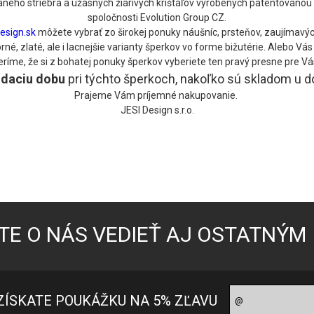
ného striebra a úžasných žiarivých krištáľov vyrobených patentovanou 
spoločnosti Evolution Group CZ.
esign.sk
môžete vybrať zo širokej ponuky náušníc, prsteňov, zaujímavýc
é, zlaté, ale i lacnejšie varianty šperkov vo forme bižutérie. Alebo V
eríme, že si z bohatej ponuky šperkov vyberiete ten pravý presne pre Vá
odaciu
dobu
pri týchto šperkoch, nakoľko sú skladom u 
Prajeme Vám príjemné nakupovanie.
JESI Design s.r.o.
TE O NÁS VEDIEŤ AJ OSTATNÝM
ZÍSKATE POUKÁŽKU NA 5% ZĽAVU