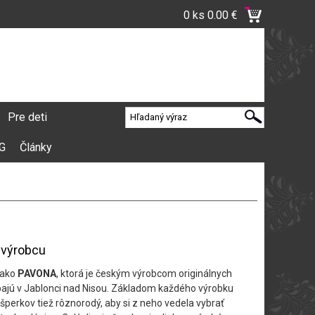
0 ks
0.00 €
Pre deti
VG
Články
o výrobcu
 ako
PAVONA
, ktorá je českým výrobcom originálnych
rábajú v Jablonci nad Nisou. Základom každého výrobku
šperkov tiež rôznorodý, aby si z neho vedela vybrať