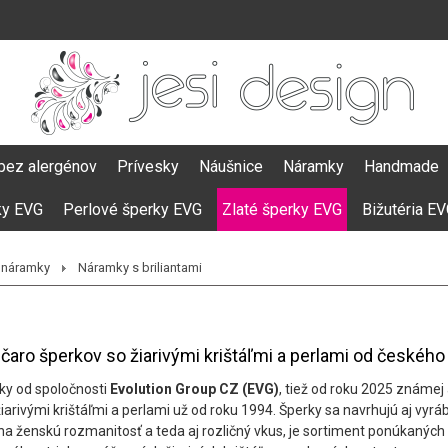
bez alergénov
Prívesky
Náušnice
Náramky
Handmade
ky EVG
Perlové šperky EVG
Zlaté šperky EVG
Bižutéria E
é náramky
Náramky s briliantami
čaro šperkov so žiarivými krištáľmi a perlami od českéh
ky od spoločnosti
Evolution Group CZ (EVG)
, tiež od roku 2025 známej
 žiarivými krištáľmi a perlami už od roku 1994. Šperky sa navrhujú aj vy
na ženskú rozmanitosť a teda aj rozličný vkus, je sortiment ponúkaných 