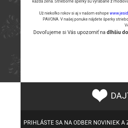
každá žena. Strieborné šperky sú vyrábané z rhodiova
Už niekoľko rokov si aj v našom eshope
www.jesid
PAVONA. V našej ponuke nájdete šperky strieborn
V
Dovoľujeme si Vás upozorniť na
dlhšiu d
DAJ
PRIHLÁSTE SA NA ODBER NOVINIEK A 