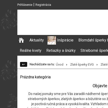
|
Prihlásenie
Registrácia
Aktuality
Inšpirácie
Blomdahl šperky 
Reálne kvety
Retiazky a šnúrky
Strieborné šper
Nachádzate sa tu:
Úvod
Zlaté šperky EVG
Zlat
Prázdna kategória
Objavte 
Do našej ponuky sme pre Vás zaradili nádherné šper
strieborných šperkov, zlatých šperkov a bižutérie so
je poctivá ručná práca a vysoká kvalita. Vzhľadom 