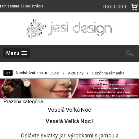
|
Prihlásenie
Registrácia
0 ks
0.00 €
Menu
Nachádzate sa tu:
Úvod
Aktuality
Sezónna tématika
Prázdna kategória
Veselá Veľká Noc
Veselá Veľká Noc !
Oslávte sviatky jari výrobkami s jarnou a