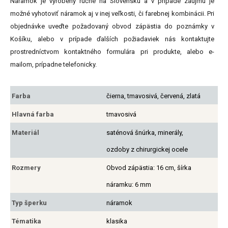
Náramok je vyrobený ručne na Slovensku a v prípade záujmu je
možné vyhotoviť náramok aj v inej veľkosti, či farebnej kombinácii. Pri
objednávke uveďte požadovaný obvod zápästia do poznámky v
Košíku, alebo v prípade ďalších požiadaviek nás kontaktujte
prostredníctvom kontaktného formulára pri produkte, alebo e-
mailom, prípadne telefonicky.
Farba
čierna, tmavosivá, červená, zlatá
Hlavná farba
tmavosivá
Materiál
saténová šnúrka, minerály,
ozdoby z chirurgickej ocele
Rozmery
Obvod zápästia: 16 cm, šírka
náramku: 6 mm
Typ šperku
náramok
Tématika
klasika