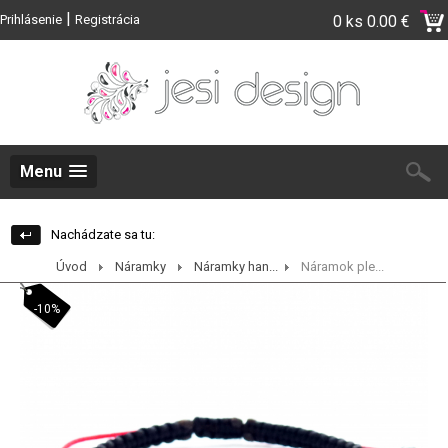
|
Prihlásenie
Registrácia
0 ks
0.00 €
Menu
Nachádzate sa tu:
Úvod
Náramky
Náramky han...
Náramok ple...
-10%