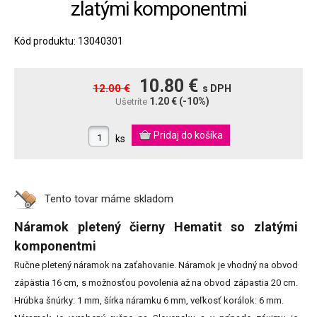
zlatými komponentmi
Kód produktu: 13040301
10.80 €
12.00 €
s DPH
1.20 €
(-10%)
Ušetríte
ks
Tento tovar máme
skladom
Náramok pletený čierny Hematit so zlatými
komponentmi
Ručne pletený náramok na zaťahovanie. Náramok je vhodný na obvod
zápästia 16 cm, s možnosťou povolenia až na obvod zápastia 20 cm.
Hrúbka šnúrky: 1 mm, šírka náramku 6 mm, veľkosť korálok: 6 mm.