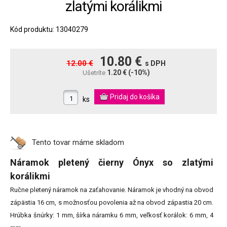
zlatými korálikmi
Kód produktu: 13040279
10.80 €
12.00 €
s DPH
1.20 €
(-10%)
Ušetríte
ks
Tento tovar máme
skladom
Náramok pletený čierny Ónyx so zlatými
korálikmi
Ručne pletený náramok na zaťahovanie. Náramok je vhodný na obvod
zápästia 16 cm, s možnosťou povolenia až na obvod zápastia 20 cm.
Hrúbka šnúrky: 1 mm, šírka náramku 6 mm, veľkosť korálok: 6 mm, 4