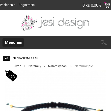
|
Prihlásenie
Registrácia
0 ks
0.00 €
Menu
Nachádzate sa tu:
Úvod
Náramky
Náramky han...
Náramok ple...
-10%