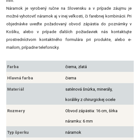
mm.
Náramok je vyrobený ručne na Slovensku a v prípade záujmu je
možné vyhotoviť náramok aj v inej veľkosti, či farebnej kombinácii. Pri
objednávke uveďte požadovaný obvod zápästia do poznámky v
Košíku, alebo v prípade ďalších požiadaviek nás kontaktujte
prostredníctvom kontaktného formulára pri produkte, alebo e-
mailom, prípadne telefonicky.
Farba
čierna, zlatá
Hlavná farba
čierna
Materiál
saténová šnúrka, minerály,
koráliky z chirurgickej ocele
Rozmery
Obvod zápästia: 16 cm, šírka
náramku: 6 mm
Typ šperku
náramok