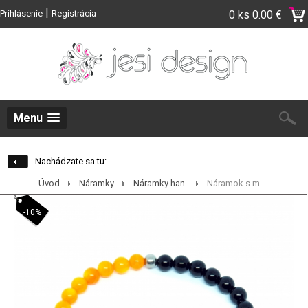
|
Prihlásenie
Registrácia
0 ks
0.00 €
Menu
Nachádzate sa tu:
Úvod
Náramky
Náramky han...
Náramok s m...
-10%