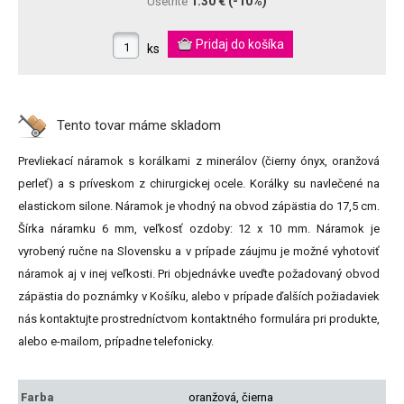
1.30 €
(-10%)
Ušetríte
ks
Tento tovar máme
skladom
Prevliekací náramok s korálkami z minerálov (čierny ónyx, oranžová
perleť) a s príveskom z chirurgickej ocele. Korálky su navlečené na
elastickom silone. Náramok je vhodný na obvod zápästia do 17,5 cm.
Šírka náramku 6 mm, veľkosť ozdoby: 12 x 10 mm. Náramok je
vyrobený ručne na Slovensku a v prípade záujmu je možné vyhotoviť
náramok aj v inej veľkosti. Pri objednávke uveďte požadovaný obvod
zápästia do poznámky v Košíku, alebo v prípade ďalších požiadaviek
nás kontaktujte prostredníctvom kontaktného formulára pri produkte,
alebo e-mailom, prípadne telefonicky.
Farba
oranžová, čierna