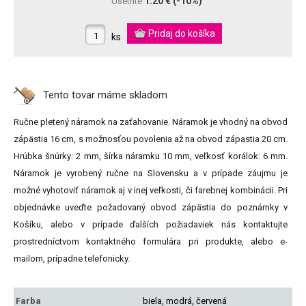
1.20 €
(-10%)
Ušetríte
ks
Tento tovar máme
skladom
Ručne pletený náramok na zaťahovanie. Náramok je vhodný na obvod
zápästia 16 cm, s možnosťou povolenia až na obvod zápastia 20 cm.
Hrúbka šnúrky: 2 mm, šírka náramku 10 mm, veľkosť korálok: 6 mm.
Náramok je vyrobený ručne na Slovensku a v prípade záujmu je
možné vyhotoviť náramok aj v inej veľkosti, či farebnej kombinácii. Pri
objednávke uveďte požadovaný obvod zápästia do poznámky v
Košíku, alebo v prípade ďalších požiadaviek nás kontaktujte
prostredníctvom kontaktného formulára pri produkte, alebo e-
mailom, prípadne telefonicky.
Farba
biela, modrá, červená