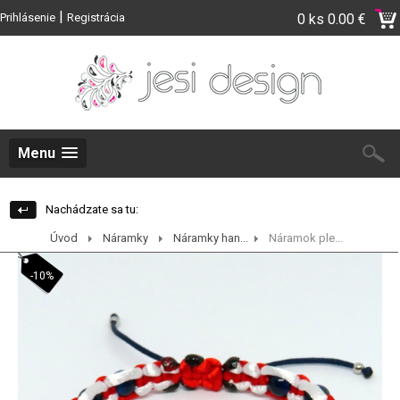
|
Prihlásenie
Registrácia
0 ks
0.00 €
Menu
Nachádzate sa tu:
Úvod
Náramky
Náramky han...
Náramok ple...
-10%