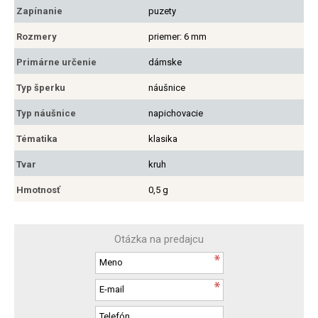
Zapínanie
puzety
Rozmery
priemer: 6 mm
Primárne určenie
dámske
Typ šperku
náušnice
Typ náušnice
napichovacie
Tématika
klasika
Tvar
kruh
Hmotnosť
0,5 g
Otázka na predajcu