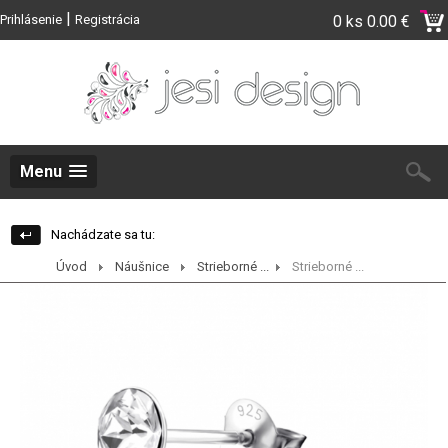
|
Prihlásenie
Registrácia
0 ks
0.00 €
Menu
Nachádzate sa tu:
Úvod
Náušnice
Strieborné ...
Strieborné ...